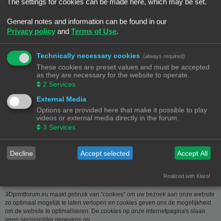
over u wordt u op verzoek meegedeeld. U kan deze, indien nodig, laten
The settings for cookies can be made here, which may be set.
verbeteren of wissen. Daartoe volstaat het ons contact op te nemen via de
contact link. Bent u het niet eens met de manier waarop 3DPrintforum.eu uw
General notes and information can be found in our
gegevens verwerkt, kan u klacht indienen bij de
Privacy policy
and
Terms of Use
.
Gegevensbeschermingsautoriteit
(
www.privacycommission.be
- Drukpersstraat 35 te 1000 Brussel). Meer
informatie over de manier waarop 3DPrintforum.eu omgaat met uw gegevens
Technically necessary cookies
(always required)
vindt u in het algemeen beleid inzake gegevensbescherming. Door de
These cookies are preset values and must be accepted
toegang tot en het gebruik van de website verklaart u zich uitdrukkelijk akkoord
as they are necessary for the website to operate.
met de volgende algemene voorwaarden:
2
Services
Aansprakelijkheid
External Media
Options are provided here that make it possible to play
De op deze website beschikbaar gestelde informatie is met de grootste zorg
videos or external media directly in the forum.
samengesteld. Uiteraard is deze informatie richtinggevend en door de
3
Services
beknoptheid niet altijd volledig. Voor verdere en concrete uitleg kan u met
3DPrintforum.eu contact nemen via de contact link. Gelet op onze
middelenverbintenis, wijzen we elke aansprakelijkheid af voor schade van
welke vorm dan ook die voortvloeit uit het gebruik van de aangeboden
Decline
Accept selected
Accept All
informatie.
Realized with Klaro!
3Dprintforum.eu en Cookies
3Dprintforum.eu maakt gebruik van "cookies" om uw bezoek aan onze website
zo optimaal mogelijk te laten verlopen en cookies geven ons de mogelijkheid
om de website te optimaliseren. De cookies op onze internetpagina's slaan
geen persoonlijke gegevens op.