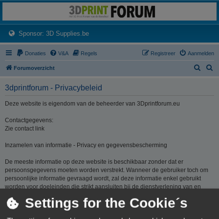
3dprintforum
Het 3D print forum van de Benelux na de sluiting van 3dprintforum.nl
(Opens a new tab)
Sponsor: 3D Supplies.be
Donaties
V&A
Regels
Registreer
Aanmelden
Z
Z
Forumoverzicht
o
o
3dprintforum - Privacybeleid
e
e
k
k
Deze website is eigendom van de beheerder van 3Dprintforum.eu
Contactgegevens:
Zie contact link
Inzamelen van informatie - Privacy en gegevensbescherming
De meeste informatie op deze website is beschikbaar zonder dat er
persoonsgegevens moeten worden verstrekt. Wanneer de gebruiker toch om
persoonlijke informatie gevraagd wordt, zal deze informatie enkel gebruikt
worden voor doeleinden die strikt aansluiten bij de dienstverlening van en
door 3Dprintforum.eu op basis van de contractuele relatie als gevolg van het
Settings for the Cookie´s
registreren van een account dan wel op basis van haar gerechtvaardigd
belang om diensten te verlenen en u hiervoor te contacteren. De informatie