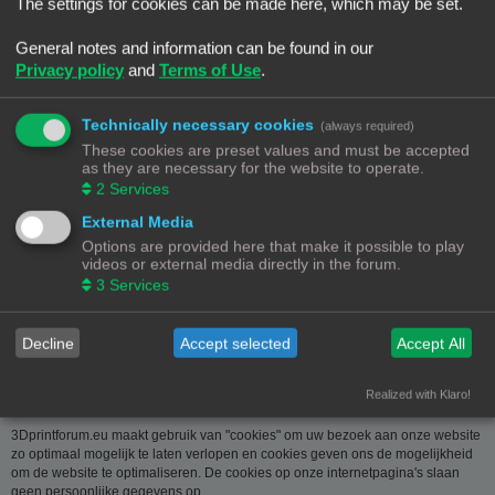
over u wordt u op verzoek meegedeeld. U kan deze, indien nodig, laten
The settings for cookies can be made here, which may be set.
verbeteren of wissen. Daartoe volstaat het ons contact op te nemen via de
contact link. Bent u het niet eens met de manier waarop 3DPrintforum.eu uw
General notes and information can be found in our
gegevens verwerkt, kan u klacht indienen bij de
Privacy policy
and
Terms of Use
.
Gegevensbeschermingsautoriteit
(
www.privacycommission.be
- Drukpersstraat 35 te 1000 Brussel). Meer
informatie over de manier waarop 3DPrintforum.eu omgaat met uw gegevens
Technically necessary cookies
(always required)
vindt u in het algemeen beleid inzake gegevensbescherming. Door de
These cookies are preset values and must be accepted
toegang tot en het gebruik van de website verklaart u zich uitdrukkelijk akkoord
as they are necessary for the website to operate.
met de volgende algemene voorwaarden:
2
Services
Aansprakelijkheid
External Media
Options are provided here that make it possible to play
De op deze website beschikbaar gestelde informatie is met de grootste zorg
videos or external media directly in the forum.
samengesteld. Uiteraard is deze informatie richtinggevend en door de
3
Services
beknoptheid niet altijd volledig. Voor verdere en concrete uitleg kan u met
3DPrintforum.eu contact nemen via de contact link. Gelet op onze
middelenverbintenis, wijzen we elke aansprakelijkheid af voor schade van
welke vorm dan ook die voortvloeit uit het gebruik van de aangeboden
Decline
Accept selected
Accept All
informatie.
Realized with Klaro!
3Dprintforum.eu en Cookies
3Dprintforum.eu maakt gebruik van "cookies" om uw bezoek aan onze website
zo optimaal mogelijk te laten verlopen en cookies geven ons de mogelijkheid
om de website te optimaliseren. De cookies op onze internetpagina's slaan
geen persoonlijke gegevens op.