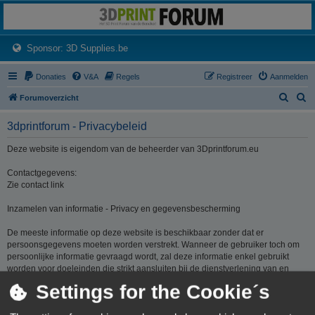
3dprintforum
Het 3D print forum van de Benelux na de sluiting van 3dprintforum.nl
(Opens a new tab)
Sponsor: 3D Supplies.be
Donaties
V&A
Regels
Registreer
Aanmelden
Z
Z
Forumoverzicht
o
o
3dprintforum - Privacybeleid
e
e
k
k
Deze website is eigendom van de beheerder van 3Dprintforum.eu
Contactgegevens:
Zie contact link
Inzamelen van informatie - Privacy en gegevensbescherming
De meeste informatie op deze website is beschikbaar zonder dat er
persoonsgegevens moeten worden verstrekt. Wanneer de gebruiker toch om
persoonlijke informatie gevraagd wordt, zal deze informatie enkel gebruikt
worden voor doeleinden die strikt aansluiten bij de dienstverlening van en
door 3Dprintforum.eu op basis van de contractuele relatie als gevolg van het
Settings for the Cookie´s
registreren van een account dan wel op basis van haar gerechtvaardigd
belang om diensten te verlenen en u hiervoor te contacteren. De informatie