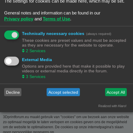
over u wordt u op verzoek meegedeeld. U kan deze, indien nodig, laten
The settings for cookies can be made here, which may be set.
verbeteren of wissen. Daartoe volstaat het ons contact op te nemen via de
contact link. Bent u het niet eens met de manier waarop 3DPrintforum.eu uw
General notes and information can be found in our
gegevens verwerkt, kan u klacht indienen bij de
Privacy policy
and
Terms of Use
.
Gegevensbeschermingsautoriteit
(
www.privacycommission.be
- Drukpersstraat 35 te 1000 Brussel). Meer
informatie over de manier waarop 3DPrintforum.eu omgaat met uw gegevens
Technically necessary cookies
(always required)
vindt u in het algemeen beleid inzake gegevensbescherming. Door de
These cookies are preset values and must be accepted
toegang tot en het gebruik van de website verklaart u zich uitdrukkelijk akkoord
as they are necessary for the website to operate.
met de volgende algemene voorwaarden:
2
Services
Aansprakelijkheid
External Media
Options are provided here that make it possible to play
De op deze website beschikbaar gestelde informatie is met de grootste zorg
videos or external media directly in the forum.
samengesteld. Uiteraard is deze informatie richtinggevend en door de
3
Services
beknoptheid niet altijd volledig. Voor verdere en concrete uitleg kan u met
3DPrintforum.eu contact nemen via de contact link. Gelet op onze
middelenverbintenis, wijzen we elke aansprakelijkheid af voor schade van
welke vorm dan ook die voortvloeit uit het gebruik van de aangeboden
Decline
Accept selected
Accept All
informatie.
Realized with Klaro!
3Dprintforum.eu en Cookies
3Dprintforum.eu maakt gebruik van "cookies" om uw bezoek aan onze website
zo optimaal mogelijk te laten verlopen en cookies geven ons de mogelijkheid
om de website te optimaliseren. De cookies op onze internetpagina's slaan
geen persoonlijke gegevens op.