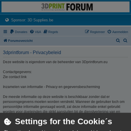
3dprintforum
Het 3D print forum van de Benelux na de sluiting van 3dprintforum.nl
(Opens a new tab)
Sponsor: 3D Supplies.be
Donaties
V&A
Regels
Registreer
Aanmelden
Z
Z
Forumoverzicht
o
o
3dprintforum - Privacybeleid
e
e
k
k
Deze website is eigendom van de beheerder van 3Dprintforum.eu
Contactgegevens:
Zie contact link
Inzamelen van informatie - Privacy en gegevensbescherming
De meeste informatie op deze website is beschikbaar zonder dat er
persoonsgegevens moeten worden verstrekt. Wanneer de gebruiker toch om
persoonlijke informatie gevraagd wordt, zal deze informatie enkel gebruikt
worden voor doeleinden die strikt aansluiten bij de dienstverlening van en
door 3Dprintforum.eu op basis van de contractuele relatie als gevolg van het
Settings for the Cookie´s
registreren van een account dan wel op basis van haar gerechtvaardigd
belang om diensten te verlenen en u hiervoor te contacteren. De informatie