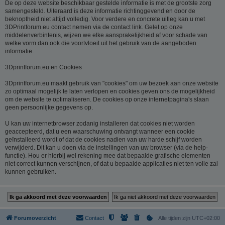
De op deze website beschikbaar gestelde informatie is met de grootste zorg
samengesteld. Uiteraard is deze informatie richtinggevend en door de
beknoptheid niet altijd volledig. Voor verdere en concrete uitleg kan u met
3DPrintforum.eu contact nemen via de contact link. Gelet op onze
middelenverbintenis, wijzen we elke aansprakelijkheid af voor schade van
welke vorm dan ook die voortvloeit uit het gebruik van de aangeboden
informatie.
3Dprintforum.eu en Cookies
3Dprintforum.eu maakt gebruik van "cookies" om uw bezoek aan onze website
zo optimaal mogelijk te laten verlopen en cookies geven ons de mogelijkheid
om de website te optimaliseren. De cookies op onze internetpagina's slaan
geen persoonlijke gegevens op.
U kan uw internetbrowser zodanig installeren dat cookies niet worden
geaccepteerd, dat u een waarschuwing ontvangt wanneer een cookie
geïnstalleerd wordt of dat de cookies nadien van uw harde schijf worden
verwijderd. Dit kan u doen via de instellingen van uw browser (via de help-
functie). Hou er hierbij wel rekening mee dat bepaalde grafische elementen
niet correct kunnen verschijnen, of dat u bepaalde applicaties niet ten volle zal
kunnen gebruiken.
Forumoverzicht
Contact
Alle tijden zijn
UTC+02:00