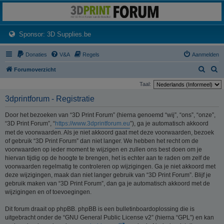
3dprintforum
Het 3D print forum van de Benelux na de sluiting van 3dprintforum.nl
(Opens a new tab)
Sponsor: 3D Supplies.be
Donaties
V&A
Regels
Aanmelden
Z
Z
Forumoverzicht
o
o
Taal:
e
e
3dprintforum - Registratie
k
k
Door het bezoeken van “3D Print Forum” (hierna genoemd “wij”, “ons”, “onze”,
“3D Print Forum”, “
https://www.3dprintforum.eu
”), ga je automatisch akkoord
met de voorwaarden. Als je niet akkoord gaat met deze voorwaarden, bezoek
of gebruik “3D Print Forum” dan niet langer. We hebben het recht om de
voorwaarden op ieder moment te wijzigen en zullen ons best doen om je
hiervan tijdig op de hoogte te brengen, het is echter aan te raden om zelf de
voorwaarden regelmatig te controleren op wijzigingen. Ga je niet akkoord met
deze wijzigingen, maak dan niet langer gebruik van “3D Print Forum”. Blijf je
gebruik maken van “3D Print Forum”, dan ga je automatisch akkoord met de
wijzigingen en of toevoegingen.
Dit forum draait op phpBB. phpBB is een bulletinboardoplossing die is
uitgebracht onder de “GNU General Public License v2” (hierna “GPL”) en kan