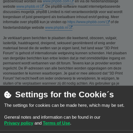
gedownload worden via
www.phpbb.com
en via de Nederlandstalige
website
www.phpbb.nl
. De phpBB-software maakt internetgebaseerde
discussies mogelijk. phpBB Limited is niet verantwoordelijk voor wat wordt
toegestaan of juist geweigerd als toelaatbare inhoud en/of gedrag. Meer
informatie over phpBB kun je vinden op
https://www.phpbb.com/
of de
Nederlandstalige website
www.phpbb.nl
.
Je verklaart geen berichten te plaatsen die kwetsend, obsceen, vulgair,
lasterlijk, haatdragend, dreigend, seksueel georiënteerd of enig ander
materiaal bevat die de wetten van je eigen land, het land waar “3D Print
Forum” is gehost of internationale wetgeving kunnen schenden. Het plaatsen
van dergelijke berichten kan ertoe leiden dat je met onmiddellijke ingang en
permanent wordt verbannen van dit forum. Tevens kan je provider worden
ingelicht. De IP-adressen van alle berichten worden opgeslagen om deze
voorwaarden te kunnen waarborgen. Je gaat er mee akkoord dat “3D Print
Forum” het recht heeft om ieder onderwerp te verwijderen, te wijzigen, te
sluiten of te verplaatsen wanneer zij dit nodig achten. Als gebruiker ga je
ermee akkoord, dat de informatie die je bij ons invoert wordt opgeslagen in
Settings for the Cookie´s
een database. Hoewel deze informatie niet aan een derde partij zal worden
verstrekt zónder je toestemming, kan “3D Print Forum” nóch phpBB
verantwoordelijk worden gehouden voor een hackpoging die ertoe kan leiden
The settings for cookies can be made here, which may be set.
dat de gegevens vrijkomen.
General notes and information can be found in our
Je gaat akkoord met de regels die zijn samengesteld door de beheerders van
dit forum.:
Bekijk de regels van dit Forum
Privacy policy
and
Terms of Use
.
Privacybeleid