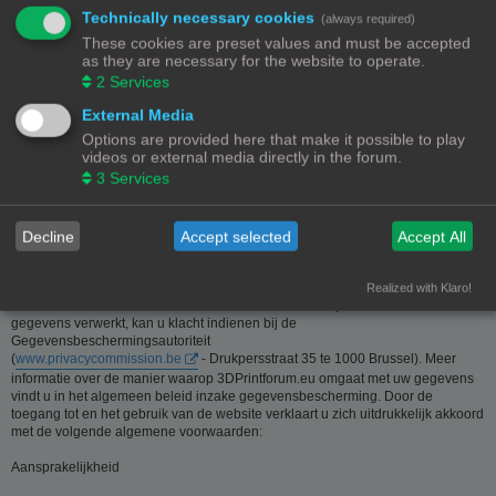
Technically necessary cookies
(always required)
Deze website is eigendom van de beheerder van 3Dprintforum.eu
These cookies are preset values and must be accepted
Contactgegevens:
as they are necessary for the website to operate.
Zie contact link
2
Services
Inzamelen van informatie - Privacy en gegevensbescherming
External Media
Options are provided here that make it possible to play
De meeste informatie op deze website is beschikbaar zonder dat er
videos or external media directly in the forum.
persoonsgegevens moeten worden verstrekt. Wanneer de gebruiker toch om
3
Services
persoonlijke informatie gevraagd wordt, zal deze informatie enkel gebruikt
worden voor doeleinden die strikt aansluiten bij de dienstverlening van en
door 3Dprintforum.eu op basis van de contractuele relatie als gevolg van het
registreren van een account dan wel op basis van haar gerechtvaardigd
Decline
Accept selected
Accept All
belang om diensten te verlenen en u hiervoor te contacteren. De informatie
over u wordt u op verzoek meegedeeld. U kan deze, indien nodig, laten
verbeteren of wissen. Daartoe volstaat het ons contact op te nemen via de
Realized with Klaro!
contact link. Bent u het niet eens met de manier waarop 3DPrintforum.eu uw
gegevens verwerkt, kan u klacht indienen bij de
Gegevensbeschermingsautoriteit
(
www.privacycommission.be
- Drukpersstraat 35 te 1000 Brussel). Meer
informatie over de manier waarop 3DPrintforum.eu omgaat met uw gegevens
vindt u in het algemeen beleid inzake gegevensbescherming. Door de
toegang tot en het gebruik van de website verklaart u zich uitdrukkelijk akkoord
met de volgende algemene voorwaarden:
Aansprakelijkheid