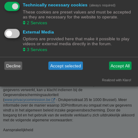
Technically necessary cookies
(always required)
Deze website is eigendom van de beheerder van 3Dprintforum.eu
These cookies are preset values and must be accepted
Contactgegevens:
as they are necessary for the website to operate.
Zie contact link
2
Services
Inzamelen van informatie - Privacy en gegevensbescherming
External Media
Options are provided here that make it possible to play
De meeste informatie op deze website is beschikbaar zonder dat er
videos or external media directly in the forum.
persoonsgegevens moeten worden verstrekt. Wanneer de gebruiker toch om
3
Services
persoonlijke informatie gevraagd wordt, zal deze informatie enkel gebruikt
worden voor doeleinden die strikt aansluiten bij de dienstverlening van en
door 3Dprintforum.eu op basis van de contractuele relatie als gevolg van het
registreren van een account dan wel op basis van haar gerechtvaardigd
Decline
Accept selected
Accept All
belang om diensten te verlenen en u hiervoor te contacteren. De informatie
over u wordt u op verzoek meegedeeld. U kan deze, indien nodig, laten
verbeteren of wissen. Daartoe volstaat het ons contact op te nemen via de
Realized with Klaro!
contact link. Bent u het niet eens met de manier waarop 3DPrintforum.eu uw
gegevens verwerkt, kan u klacht indienen bij de
Gegevensbeschermingsautoriteit
(
www.privacycommission.be
- Drukpersstraat 35 te 1000 Brussel). Meer
informatie over de manier waarop 3DPrintforum.eu omgaat met uw gegevens
vindt u in het algemeen beleid inzake gegevensbescherming. Door de
toegang tot en het gebruik van de website verklaart u zich uitdrukkelijk akkoord
met de volgende algemene voorwaarden:
Aansprakelijkheid