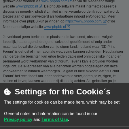
gedownload worden via
www.phpbb.com
en via de Nederlandstalige
website
www.phpbb.nl
. De phpBB-software maakt internetgebaseerde
discussies mogelijk. phpBB Limited is niet verantwoordelijk voor wat wordt
toegestaan of juist geweigerd als toelaatbare inhoud en/of gedrag. Meer
informatie over phpBB kun je vinden op
https://www.phpbb.com/
of de
Nederlandstalige website
www.phpbb.nl
.
Je verklaart geen berichten te plaatsen die kwetsend, obsceen, vulgair,
lasterlijk, haatdragend, dreigend, seksueel georiënteerd of enig ander
materiaal bevat die de wetten van je eigen land, het land waar “3D Print
Forum” is gehost of internationale wetgeving kunnen schenden. Het plaatsen
van dergelijke berichten kan ertoe leiden dat je met onmiddellijke ingang en
permanent wordt verbannen van dit forum. Tevens kan je provider worden
ingelicht. De IP-adressen van alle berichten worden opgeslagen om deze
voorwaarden te kunnen waarborgen. Je gaat er mee akkoord dat “3D Print
Forum” het recht heeft om ieder onderwerp te verwijderen, te wijzigen, te
sluiten of te verplaatsen wanneer zij dit nodig achten. Als gebruiker ga je
ermee akkoord, dat de informatie die je bij ons invoert wordt opgeslagen in
Settings for the Cookie´s
een database. Hoewel deze informatie niet aan een derde partij zal worden
verstrekt zónder je toestemming, kan “3D Print Forum” nóch phpBB
verantwoordelijk worden gehouden voor een hackpoging die ertoe kan leiden
The settings for cookies can be made here, which may be set.
dat de gegevens vrijkomen.
General notes and information can be found in our
Je gaat akkoord met de regels die zijn samengesteld door de beheerders van
dit forum.:
Bekijk de regels van dit Forum
Privacy policy
and
Terms of Use
.
Privacybeleid