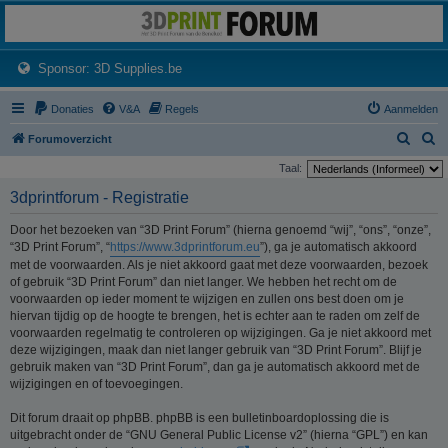
3dprintforum
Het 3D print forum van de Benelux na de sluiting van 3dprintforum.nl
(Opens a new tab)
Sponsor: 3D Supplies.be
Donaties
V&A
Regels
Aanmelden
Z
Z
Forumoverzicht
o
o
Taal:
e
e
3dprintforum - Registratie
k
k
Door het bezoeken van “3D Print Forum” (hierna genoemd “wij”, “ons”, “onze”,
“3D Print Forum”, “
https://www.3dprintforum.eu
”), ga je automatisch akkoord
met de voorwaarden. Als je niet akkoord gaat met deze voorwaarden, bezoek
of gebruik “3D Print Forum” dan niet langer. We hebben het recht om de
voorwaarden op ieder moment te wijzigen en zullen ons best doen om je
hiervan tijdig op de hoogte te brengen, het is echter aan te raden om zelf de
voorwaarden regelmatig te controleren op wijzigingen. Ga je niet akkoord met
deze wijzigingen, maak dan niet langer gebruik van “3D Print Forum”. Blijf je
gebruik maken van “3D Print Forum”, dan ga je automatisch akkoord met de
wijzigingen en of toevoegingen.
Dit forum draait op phpBB. phpBB is een bulletinboardoplossing die is
uitgebracht onder de “GNU General Public License v2” (hierna “GPL”) en kan