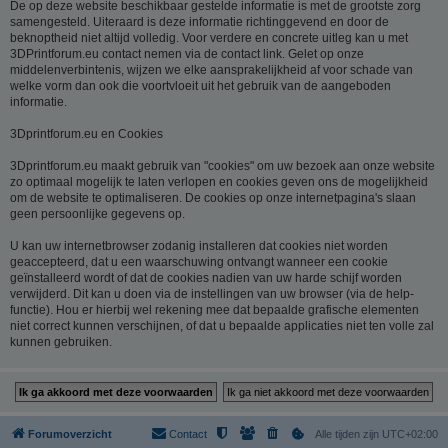
De op deze website beschikbaar gestelde informatie is met de grootste zorg
samengesteld. Uiteraard is deze informatie richtinggevend en door de
beknoptheid niet altijd volledig. Voor verdere en concrete uitleg kan u met
3DPrintforum.eu contact nemen via de contact link. Gelet op onze
middelenverbintenis, wijzen we elke aansprakelijkheid af voor schade van
welke vorm dan ook die voortvloeit uit het gebruik van de aangeboden
informatie.
3Dprintforum.eu en Cookies
3Dprintforum.eu maakt gebruik van "cookies" om uw bezoek aan onze website
zo optimaal mogelijk te laten verlopen en cookies geven ons de mogelijkheid
om de website te optimaliseren. De cookies op onze internetpagina's slaan
geen persoonlijke gegevens op.
U kan uw internetbrowser zodanig installeren dat cookies niet worden
geaccepteerd, dat u een waarschuwing ontvangt wanneer een cookie
geïnstalleerd wordt of dat de cookies nadien van uw harde schijf worden
verwijderd. Dit kan u doen via de instellingen van uw browser (via de help-
functie). Hou er hierbij wel rekening mee dat bepaalde grafische elementen
niet correct kunnen verschijnen, of dat u bepaalde applicaties niet ten volle zal
kunnen gebruiken.
Forumoverzicht
Contact
Alle tijden zijn
UTC+02:00