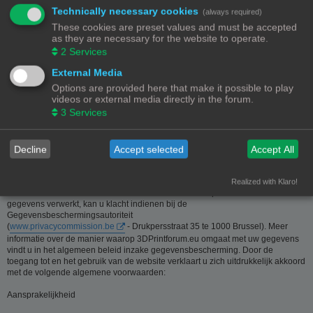
Technically necessary cookies
(always required)
Deze website is eigendom van de beheerder van 3Dprintforum.eu
These cookies are preset values and must be accepted
Contactgegevens:
as they are necessary for the website to operate.
Zie contact link
2
Services
Inzamelen van informatie - Privacy en gegevensbescherming
External Media
Options are provided here that make it possible to play
De meeste informatie op deze website is beschikbaar zonder dat er
videos or external media directly in the forum.
persoonsgegevens moeten worden verstrekt. Wanneer de gebruiker toch om
3
Services
persoonlijke informatie gevraagd wordt, zal deze informatie enkel gebruikt
worden voor doeleinden die strikt aansluiten bij de dienstverlening van en
door 3Dprintforum.eu op basis van de contractuele relatie als gevolg van het
registreren van een account dan wel op basis van haar gerechtvaardigd
Decline
Accept selected
Accept All
belang om diensten te verlenen en u hiervoor te contacteren. De informatie
over u wordt u op verzoek meegedeeld. U kan deze, indien nodig, laten
verbeteren of wissen. Daartoe volstaat het ons contact op te nemen via de
Realized with Klaro!
contact link. Bent u het niet eens met de manier waarop 3DPrintforum.eu uw
gegevens verwerkt, kan u klacht indienen bij de
Gegevensbeschermingsautoriteit
(
www.privacycommission.be
- Drukpersstraat 35 te 1000 Brussel). Meer
informatie over de manier waarop 3DPrintforum.eu omgaat met uw gegevens
vindt u in het algemeen beleid inzake gegevensbescherming. Door de
toegang tot en het gebruik van de website verklaart u zich uitdrukkelijk akkoord
met de volgende algemene voorwaarden:
Aansprakelijkheid