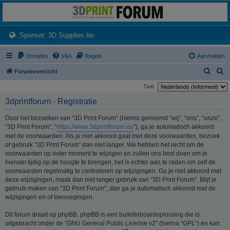
3dprintforum
Het 3D print forum van de Benelux na de sluiting van 3dprintforum.nl
(Opens a new tab)
Sponsor: 3D Supplies.be
Donaties
V&A
Regels
Aanmelden
Z
Z
Forumoverzicht
o
o
Taal:
e
e
3dprintforum - Registratie
k
k
Door het bezoeken van “3D Print Forum” (hierna genoemd “wij”, “ons”, “onze”,
“3D Print Forum”, “
https://www.3dprintforum.eu
”), ga je automatisch akkoord
met de voorwaarden. Als je niet akkoord gaat met deze voorwaarden, bezoek
of gebruik “3D Print Forum” dan niet langer. We hebben het recht om de
voorwaarden op ieder moment te wijzigen en zullen ons best doen om je
hiervan tijdig op de hoogte te brengen, het is echter aan te raden om zelf de
voorwaarden regelmatig te controleren op wijzigingen. Ga je niet akkoord met
deze wijzigingen, maak dan niet langer gebruik van “3D Print Forum”. Blijf je
gebruik maken van “3D Print Forum”, dan ga je automatisch akkoord met de
wijzigingen en of toevoegingen.
Dit forum draait op phpBB. phpBB is een bulletinboardoplossing die is
uitgebracht onder de “GNU General Public License v2” (hierna “GPL”) en kan