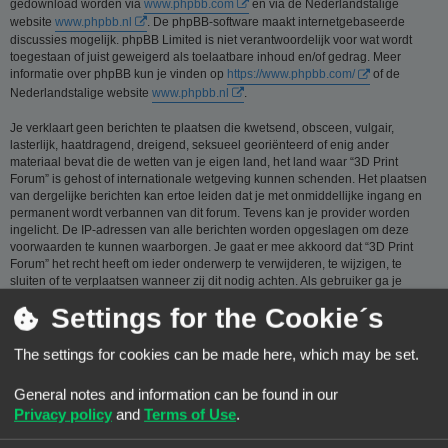
gedownload worden via
www.phpbb.com
en via de Nederlandstalige
website
www.phpbb.nl
. De phpBB-software maakt internetgebaseerde
discussies mogelijk. phpBB Limited is niet verantwoordelijk voor wat wordt
toegestaan of juist geweigerd als toelaatbare inhoud en/of gedrag. Meer
informatie over phpBB kun je vinden op
https://www.phpbb.com/
of de
Nederlandstalige website
www.phpbb.nl
.
Je verklaart geen berichten te plaatsen die kwetsend, obsceen, vulgair,
lasterlijk, haatdragend, dreigend, seksueel georiënteerd of enig ander
materiaal bevat die de wetten van je eigen land, het land waar “3D Print
Forum” is gehost of internationale wetgeving kunnen schenden. Het plaatsen
van dergelijke berichten kan ertoe leiden dat je met onmiddellijke ingang en
permanent wordt verbannen van dit forum. Tevens kan je provider worden
ingelicht. De IP-adressen van alle berichten worden opgeslagen om deze
voorwaarden te kunnen waarborgen. Je gaat er mee akkoord dat “3D Print
Forum” het recht heeft om ieder onderwerp te verwijderen, te wijzigen, te
sluiten of te verplaatsen wanneer zij dit nodig achten. Als gebruiker ga je
ermee akkoord, dat de informatie die je bij ons invoert wordt opgeslagen in
Settings for the Cookie´s
een database. Hoewel deze informatie niet aan een derde partij zal worden
verstrekt zónder je toestemming, kan “3D Print Forum” nóch phpBB
verantwoordelijk worden gehouden voor een hackpoging die ertoe kan leiden
The settings for cookies can be made here, which may be set.
dat de gegevens vrijkomen.
General notes and information can be found in our
Je gaat akkoord met de regels die zijn samengesteld door de beheerders van
dit forum.:
Bekijk de regels van dit Forum
Privacy policy
and
Terms of Use
.
Privacybeleid