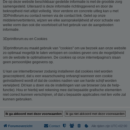
De op deze website beschikbaar gestelde informatie is met de grootste zorg
samengesteld. Uiteraard is deze informatie richtinggevend en door de
beknoptheid niet altijd volledig. Voor verdere en concrete uitleg kan u met
3DPrintforum.eu contact nemen via de contact link. Gelet op onze
middelenverbintenis, wijzen we elke aansprakelijkheid af voor schade van
welke vorm dan ook die voortvloeit uit het gebruik van de aangeboden
informatie.
3Dprintforum.eu en Cookies
3Dprintforum.eu maakt gebruik van "cookies" om uw bezoek aan onze website
zo optimaal mogelijk te laten verlopen en cookies geven ons de mogelijkheid
om de website te optimaliseren. De cookies op onze internetpagina's slaan
geen persoonlijke gegevens op.
U kan uw internetbrowser zodanig installeren dat cookies niet worden
geaccepteerd, dat u een waarschuwing ontvangt wanneer een cookie
geïnstalleerd wordt of dat de cookies nadien van uw harde schijf worden
verwijderd. Dit kan u doen via de instellingen van uw browser (via de help-
functie). Hou er hierbij wel rekening mee dat bepaalde grafische elementen
niet correct kunnen verschijnen, of dat u bepaalde applicaties niet ten volle zal
kunnen gebruiken.
Forumoverzicht
Contact
Alle tijden zijn
UTC+02:00