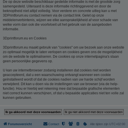
De op deze website beschikbaar gestelde informatie is met de grootste zorg
samengesteld. Uiteraard is deze informatie richtinggevend en door de
beknoptheid niet altijd volledig. Voor verdere en concrete uitleg kan u met
3DPrintforum.eu contact nemen via de contact link. Gelet op onze
middelenverbintenis, wijzen we elke aansprakelijkheid af voor schade van
welke vorm dan ook die voortvloeit uit het gebruik van de aangeboden
informatie.
3Dprintforum.eu en Cookies
3Dprintforum.eu maakt gebruik van "cookies" om uw bezoek aan onze website
zo optimaal mogelijk te laten verlopen en cookies geven ons de mogelijkheid
om de website te optimaliseren. De cookies op onze internetpagina's slaan
geen persoonlijke gegevens op.
U kan uw internetbrowser zodanig installeren dat cookies niet worden
geaccepteerd, dat u een waarschuwing ontvangt wanneer een cookie
geïnstalleerd wordt of dat de cookies nadien van uw harde schijf worden
verwijderd. Dit kan u doen via de instellingen van uw browser (via de help-
functie). Hou er hierbij wel rekening mee dat bepaalde grafische elementen
niet correct kunnen verschijnen, of dat u bepaalde applicaties niet ten volle zal
kunnen gebruiken.
Forumoverzicht
Contact
Alle tijden zijn
UTC+02:00