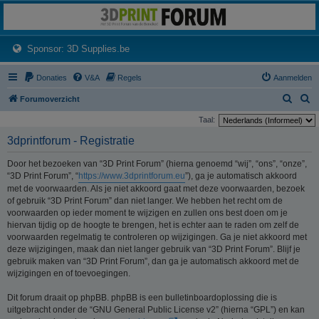
3dprintforum
Het 3D print forum van de Benelux na de sluiting van 3dprintforum.nl
(Opens a new tab)
Sponsor: 3D Supplies.be
Donaties
V&A
Regels
Aanmelden
Z
Z
Forumoverzicht
o
o
Taal:
e
e
3dprintforum - Registratie
k
k
Door het bezoeken van “3D Print Forum” (hierna genoemd “wij”, “ons”, “onze”,
“3D Print Forum”, “
https://www.3dprintforum.eu
”), ga je automatisch akkoord
met de voorwaarden. Als je niet akkoord gaat met deze voorwaarden, bezoek
of gebruik “3D Print Forum” dan niet langer. We hebben het recht om de
voorwaarden op ieder moment te wijzigen en zullen ons best doen om je
hiervan tijdig op de hoogte te brengen, het is echter aan te raden om zelf de
voorwaarden regelmatig te controleren op wijzigingen. Ga je niet akkoord met
deze wijzigingen, maak dan niet langer gebruik van “3D Print Forum”. Blijf je
gebruik maken van “3D Print Forum”, dan ga je automatisch akkoord met de
wijzigingen en of toevoegingen.
Dit forum draait op phpBB. phpBB is een bulletinboardoplossing die is
uitgebracht onder de “GNU General Public License v2” (hierna “GPL”) en kan