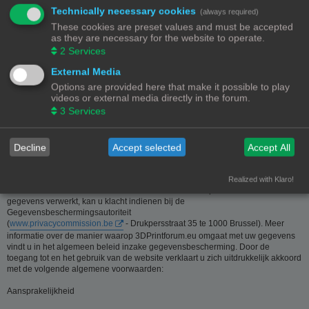
Technically necessary cookies
(always required)
Deze website is eigendom van de beheerder van 3Dprintforum.eu
These cookies are preset values and must be accepted
Contactgegevens:
as they are necessary for the website to operate.
Zie contact link
2
Services
Inzamelen van informatie - Privacy en gegevensbescherming
External Media
Options are provided here that make it possible to play
De meeste informatie op deze website is beschikbaar zonder dat er
videos or external media directly in the forum.
persoonsgegevens moeten worden verstrekt. Wanneer de gebruiker toch om
3
Services
persoonlijke informatie gevraagd wordt, zal deze informatie enkel gebruikt
worden voor doeleinden die strikt aansluiten bij de dienstverlening van en
door 3Dprintforum.eu op basis van de contractuele relatie als gevolg van het
registreren van een account dan wel op basis van haar gerechtvaardigd
Decline
Accept selected
Accept All
belang om diensten te verlenen en u hiervoor te contacteren. De informatie
over u wordt u op verzoek meegedeeld. U kan deze, indien nodig, laten
verbeteren of wissen. Daartoe volstaat het ons contact op te nemen via de
Realized with Klaro!
contact link. Bent u het niet eens met de manier waarop 3DPrintforum.eu uw
gegevens verwerkt, kan u klacht indienen bij de
Gegevensbeschermingsautoriteit
(
www.privacycommission.be
- Drukpersstraat 35 te 1000 Brussel). Meer
informatie over de manier waarop 3DPrintforum.eu omgaat met uw gegevens
vindt u in het algemeen beleid inzake gegevensbescherming. Door de
toegang tot en het gebruik van de website verklaart u zich uitdrukkelijk akkoord
met de volgende algemene voorwaarden:
Aansprakelijkheid