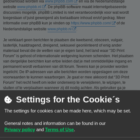
gedownload worden via
www.phpbb.com
en via de Nederlandstalige
website
www.phpbb.nl
. De phpBB-software maakt internetgebaseerde
discussies mogelijk. phpBB Limited is niet verantwoordelijk voor wat wordt
toegestaan of juist geweigerd als toelaatbare inhoud en/of gedrag. Meer
informatie over phpBB kun je vinden op
https://www.phpbb.com/
of de
Nederlandstalige website
www.phpbb.nl
.
Je verklaart geen berichten te plaatsen die kwetsend, obsceen, vulgair,
lasterlijk, haatdragend, dreigend, seksueel georiënteerd of enig ander
materiaal bevat die de wetten van je eigen land, het land waar “3D Print
Forum” is gehost of internationale wetgeving kunnen schenden. Het plaatsen
van dergelijke berichten kan ertoe leiden dat je met onmiddellijke ingang en
permanent wordt verbannen van dit forum. Tevens kan je provider worden
ingelicht. De IP-adressen van alle berichten worden opgeslagen om deze
voorwaarden te kunnen waarborgen. Je gaat er mee akkoord dat “3D Print
Forum” het recht heeft om ieder onderwerp te verwijderen, te wijzigen, te
sluiten of te verplaatsen wanneer zij dit nodig achten. Als gebruiker ga je
ermee akkoord, dat de informatie die je bij ons invoert wordt opgeslagen in
Settings for the Cookie´s
een database. Hoewel deze informatie niet aan een derde partij zal worden
verstrekt zónder je toestemming, kan “3D Print Forum” nóch phpBB
verantwoordelijk worden gehouden voor een hackpoging die ertoe kan leiden
The settings for cookies can be made here, which may be set.
dat de gegevens vrijkomen.
General notes and information can be found in our
Je gaat akkoord met de regels die zijn samengesteld door de beheerders van
dit forum.:
Bekijk de regels van dit Forum
Privacy policy
and
Terms of Use
.
Privacybeleid