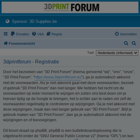
3dprintforum
Het 3D print forum van de Benelux na de sluiting van 3dprintforum.nl
(Opens a new tab)
Sponsor: 3D Supplies.be
Donaties
V&A
Regels
Aanmelden
Z
Z
Forumoverzicht
o
o
Taal:
e
e
3dprintforum - Registratie
k
k
Door het bezoeken van “3D Print Forum” (hierna genoemd “wij”, “ons”, “onze”,
“3D Print Forum”, “
https://www.3dprintforum.eu
”), ga je automatisch akkoord
met de voorwaarden. Als je niet akkoord gaat met deze voorwaarden, bezoek
of gebruik “3D Print Forum” dan niet langer. We hebben het recht om de
voorwaarden op ieder moment te wijzigen en zullen ons best doen om je
hiervan tijdig op de hoogte te brengen, het is echter aan te raden om zelf de
voorwaarden regelmatig te controleren op wijzigingen. Ga je niet akkoord met
deze wijzigingen, maak dan niet langer gebruik van “3D Print Forum”. Blijf je
gebruik maken van “3D Print Forum”, dan ga je automatisch akkoord met de
wijzigingen en of toevoegingen.
Dit forum draait op phpBB. phpBB is een bulletinboardoplossing die is
uitgebracht onder de “GNU General Public License v2” (hierna “GPL”) en kan