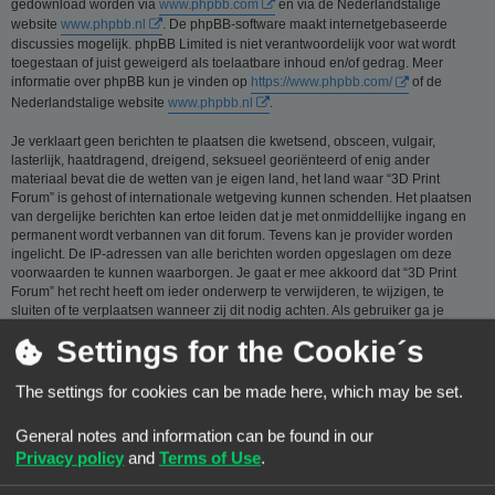
gedownload worden via
www.phpbb.com
en via de Nederlandstalige
website
www.phpbb.nl
. De phpBB-software maakt internetgebaseerde
discussies mogelijk. phpBB Limited is niet verantwoordelijk voor wat wordt
toegestaan of juist geweigerd als toelaatbare inhoud en/of gedrag. Meer
informatie over phpBB kun je vinden op
https://www.phpbb.com/
of de
Nederlandstalige website
www.phpbb.nl
.
Je verklaart geen berichten te plaatsen die kwetsend, obsceen, vulgair,
lasterlijk, haatdragend, dreigend, seksueel georiënteerd of enig ander
materiaal bevat die de wetten van je eigen land, het land waar “3D Print
Forum” is gehost of internationale wetgeving kunnen schenden. Het plaatsen
van dergelijke berichten kan ertoe leiden dat je met onmiddellijke ingang en
permanent wordt verbannen van dit forum. Tevens kan je provider worden
ingelicht. De IP-adressen van alle berichten worden opgeslagen om deze
voorwaarden te kunnen waarborgen. Je gaat er mee akkoord dat “3D Print
Forum” het recht heeft om ieder onderwerp te verwijderen, te wijzigen, te
sluiten of te verplaatsen wanneer zij dit nodig achten. Als gebruiker ga je
ermee akkoord, dat de informatie die je bij ons invoert wordt opgeslagen in
Settings for the Cookie´s
een database. Hoewel deze informatie niet aan een derde partij zal worden
verstrekt zónder je toestemming, kan “3D Print Forum” nóch phpBB
verantwoordelijk worden gehouden voor een hackpoging die ertoe kan leiden
The settings for cookies can be made here, which may be set.
dat de gegevens vrijkomen.
General notes and information can be found in our
Je gaat akkoord met de regels die zijn samengesteld door de beheerders van
dit forum.:
Bekijk de regels van dit Forum
Privacy policy
and
Terms of Use
.
Privacybeleid