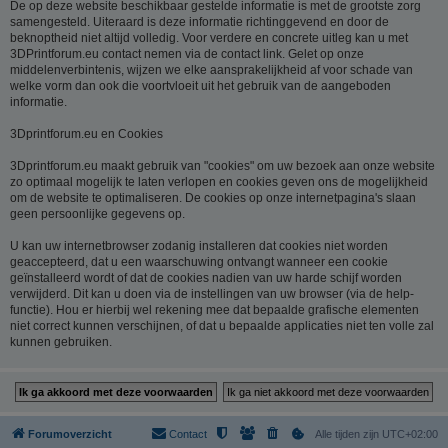
De op deze website beschikbaar gestelde informatie is met de grootste zorg
samengesteld. Uiteraard is deze informatie richtinggevend en door de
beknoptheid niet altijd volledig. Voor verdere en concrete uitleg kan u met
3DPrintforum.eu contact nemen via de contact link. Gelet op onze
middelenverbintenis, wijzen we elke aansprakelijkheid af voor schade van
welke vorm dan ook die voortvloeit uit het gebruik van de aangeboden
informatie.
3Dprintforum.eu en Cookies
3Dprintforum.eu maakt gebruik van "cookies" om uw bezoek aan onze website
zo optimaal mogelijk te laten verlopen en cookies geven ons de mogelijkheid
om de website te optimaliseren. De cookies op onze internetpagina's slaan
geen persoonlijke gegevens op.
U kan uw internetbrowser zodanig installeren dat cookies niet worden
geaccepteerd, dat u een waarschuwing ontvangt wanneer een cookie
geïnstalleerd wordt of dat de cookies nadien van uw harde schijf worden
verwijderd. Dit kan u doen via de instellingen van uw browser (via de help-
functie). Hou er hierbij wel rekening mee dat bepaalde grafische elementen
niet correct kunnen verschijnen, of dat u bepaalde applicaties niet ten volle zal
kunnen gebruiken.
Forumoverzicht
Contact
Alle tijden zijn
UTC+02:00