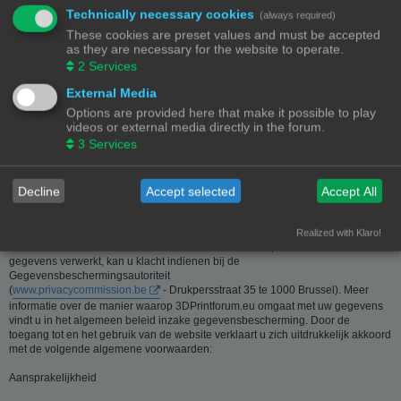
Technically necessary cookies
(always required)
Deze website is eigendom van de beheerder van 3Dprintforum.eu
These cookies are preset values and must be accepted
Contactgegevens:
as they are necessary for the website to operate.
Zie contact link
2
Services
Inzamelen van informatie - Privacy en gegevensbescherming
External Media
Options are provided here that make it possible to play
De meeste informatie op deze website is beschikbaar zonder dat er
videos or external media directly in the forum.
persoonsgegevens moeten worden verstrekt. Wanneer de gebruiker toch om
3
Services
persoonlijke informatie gevraagd wordt, zal deze informatie enkel gebruikt
worden voor doeleinden die strikt aansluiten bij de dienstverlening van en
door 3Dprintforum.eu op basis van de contractuele relatie als gevolg van het
registreren van een account dan wel op basis van haar gerechtvaardigd
Decline
Accept selected
Accept All
belang om diensten te verlenen en u hiervoor te contacteren. De informatie
over u wordt u op verzoek meegedeeld. U kan deze, indien nodig, laten
verbeteren of wissen. Daartoe volstaat het ons contact op te nemen via de
Realized with Klaro!
contact link. Bent u het niet eens met de manier waarop 3DPrintforum.eu uw
gegevens verwerkt, kan u klacht indienen bij de
Gegevensbeschermingsautoriteit
(
www.privacycommission.be
- Drukpersstraat 35 te 1000 Brussel). Meer
informatie over de manier waarop 3DPrintforum.eu omgaat met uw gegevens
vindt u in het algemeen beleid inzake gegevensbescherming. Door de
toegang tot en het gebruik van de website verklaart u zich uitdrukkelijk akkoord
met de volgende algemene voorwaarden:
Aansprakelijkheid