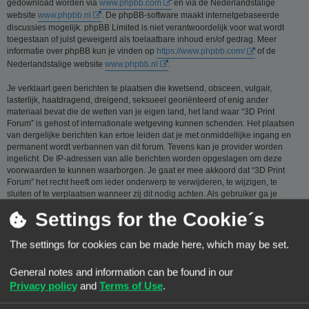
gedownload worden via
www.phpbb.com
en via de Nederlandstalige
website
www.phpbb.nl
. De phpBB-software maakt internetgebaseerde
discussies mogelijk. phpBB Limited is niet verantwoordelijk voor wat wordt
toegestaan of juist geweigerd als toelaatbare inhoud en/of gedrag. Meer
informatie over phpBB kun je vinden op
https://www.phpbb.com/
of de
Nederlandstalige website
www.phpbb.nl
.
Je verklaart geen berichten te plaatsen die kwetsend, obsceen, vulgair,
lasterlijk, haatdragend, dreigend, seksueel georiënteerd of enig ander
materiaal bevat die de wetten van je eigen land, het land waar “3D Print
Forum” is gehost of internationale wetgeving kunnen schenden. Het plaatsen
van dergelijke berichten kan ertoe leiden dat je met onmiddellijke ingang en
permanent wordt verbannen van dit forum. Tevens kan je provider worden
ingelicht. De IP-adressen van alle berichten worden opgeslagen om deze
voorwaarden te kunnen waarborgen. Je gaat er mee akkoord dat “3D Print
Forum” het recht heeft om ieder onderwerp te verwijderen, te wijzigen, te
sluiten of te verplaatsen wanneer zij dit nodig achten. Als gebruiker ga je
ermee akkoord, dat de informatie die je bij ons invoert wordt opgeslagen in
Settings for the Cookie´s
een database. Hoewel deze informatie niet aan een derde partij zal worden
verstrekt zónder je toestemming, kan “3D Print Forum” nóch phpBB
verantwoordelijk worden gehouden voor een hackpoging die ertoe kan leiden
The settings for cookies can be made here, which may be set.
dat de gegevens vrijkomen.
General notes and information can be found in our
Je gaat akkoord met de regels die zijn samengesteld door de beheerders van
dit forum.:
Bekijk de regels van dit Forum
Privacy policy
and
Terms of Use
.
Privacybeleid