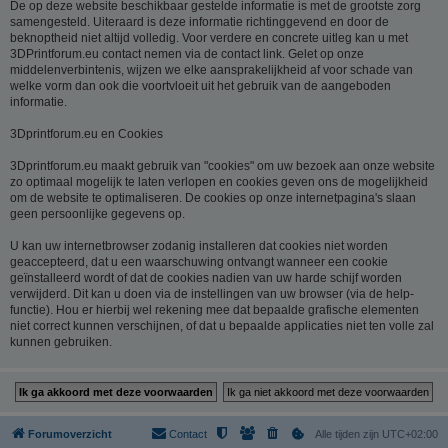
De op deze website beschikbaar gestelde informatie is met de grootste zorg
samengesteld. Uiteraard is deze informatie richtinggevend en door de
beknoptheid niet altijd volledig. Voor verdere en concrete uitleg kan u met
3DPrintforum.eu contact nemen via de contact link. Gelet op onze
middelenverbintenis, wijzen we elke aansprakelijkheid af voor schade van
welke vorm dan ook die voortvloeit uit het gebruik van de aangeboden
informatie.
3Dprintforum.eu en Cookies
3Dprintforum.eu maakt gebruik van "cookies" om uw bezoek aan onze website
zo optimaal mogelijk te laten verlopen en cookies geven ons de mogelijkheid
om de website te optimaliseren. De cookies op onze internetpagina's slaan
geen persoonlijke gegevens op.
U kan uw internetbrowser zodanig installeren dat cookies niet worden
geaccepteerd, dat u een waarschuwing ontvangt wanneer een cookie
geïnstalleerd wordt of dat de cookies nadien van uw harde schijf worden
verwijderd. Dit kan u doen via de instellingen van uw browser (via de help-
functie). Hou er hierbij wel rekening mee dat bepaalde grafische elementen
niet correct kunnen verschijnen, of dat u bepaalde applicaties niet ten volle zal
kunnen gebruiken.
Forumoverzicht
Contact
Alle tijden zijn
UTC+02:00