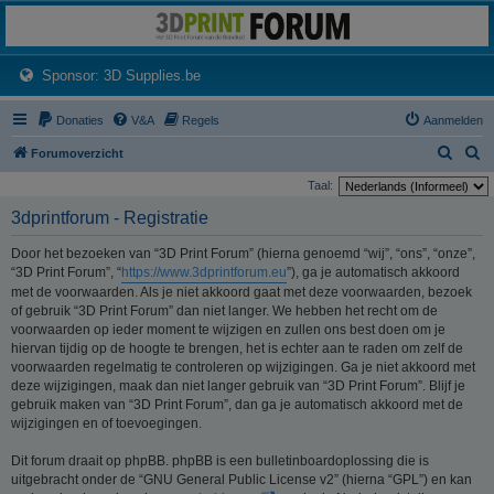
3dprintforum
Het 3D print forum van de Benelux na de sluiting van 3dprintforum.nl
(Opens a new tab)
Sponsor: 3D Supplies.be
Donaties
V&A
Regels
Aanmelden
Z
Z
Forumoverzicht
o
o
Taal:
e
e
3dprintforum - Registratie
k
k
Door het bezoeken van “3D Print Forum” (hierna genoemd “wij”, “ons”, “onze”,
“3D Print Forum”, “
https://www.3dprintforum.eu
”), ga je automatisch akkoord
met de voorwaarden. Als je niet akkoord gaat met deze voorwaarden, bezoek
of gebruik “3D Print Forum” dan niet langer. We hebben het recht om de
voorwaarden op ieder moment te wijzigen en zullen ons best doen om je
hiervan tijdig op de hoogte te brengen, het is echter aan te raden om zelf de
voorwaarden regelmatig te controleren op wijzigingen. Ga je niet akkoord met
deze wijzigingen, maak dan niet langer gebruik van “3D Print Forum”. Blijf je
gebruik maken van “3D Print Forum”, dan ga je automatisch akkoord met de
wijzigingen en of toevoegingen.
Dit forum draait op phpBB. phpBB is een bulletinboardoplossing die is
uitgebracht onder de “GNU General Public License v2” (hierna “GPL”) en kan