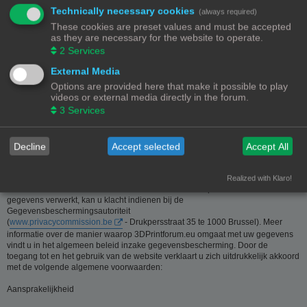
Technically necessary cookies
(always required)
Deze website is eigendom van de beheerder van 3Dprintforum.eu
These cookies are preset values and must be accepted
Contactgegevens:
as they are necessary for the website to operate.
Zie contact link
2
Services
Inzamelen van informatie - Privacy en gegevensbescherming
External Media
Options are provided here that make it possible to play
De meeste informatie op deze website is beschikbaar zonder dat er
videos or external media directly in the forum.
persoonsgegevens moeten worden verstrekt. Wanneer de gebruiker toch om
3
Services
persoonlijke informatie gevraagd wordt, zal deze informatie enkel gebruikt
worden voor doeleinden die strikt aansluiten bij de dienstverlening van en
door 3Dprintforum.eu op basis van de contractuele relatie als gevolg van het
registreren van een account dan wel op basis van haar gerechtvaardigd
Decline
Accept selected
Accept All
belang om diensten te verlenen en u hiervoor te contacteren. De informatie
over u wordt u op verzoek meegedeeld. U kan deze, indien nodig, laten
verbeteren of wissen. Daartoe volstaat het ons contact op te nemen via de
Realized with Klaro!
contact link. Bent u het niet eens met de manier waarop 3DPrintforum.eu uw
gegevens verwerkt, kan u klacht indienen bij de
Gegevensbeschermingsautoriteit
(
www.privacycommission.be
- Drukpersstraat 35 te 1000 Brussel). Meer
informatie over de manier waarop 3DPrintforum.eu omgaat met uw gegevens
vindt u in het algemeen beleid inzake gegevensbescherming. Door de
toegang tot en het gebruik van de website verklaart u zich uitdrukkelijk akkoord
met de volgende algemene voorwaarden:
Aansprakelijkheid