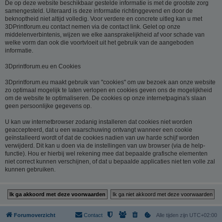
De op deze website beschikbaar gestelde informatie is met de grootste zorg
samengesteld. Uiteraard is deze informatie richtinggevend en door de
beknoptheid niet altijd volledig. Voor verdere en concrete uitleg kan u met
3DPrintforum.eu contact nemen via de contact link. Gelet op onze
middelenverbintenis, wijzen we elke aansprakelijkheid af voor schade van
welke vorm dan ook die voortvloeit uit het gebruik van de aangeboden
informatie.
3Dprintforum.eu en Cookies
3Dprintforum.eu maakt gebruik van "cookies" om uw bezoek aan onze website
zo optimaal mogelijk te laten verlopen en cookies geven ons de mogelijkheid
om de website te optimaliseren. De cookies op onze internetpagina's slaan
geen persoonlijke gegevens op.
U kan uw internetbrowser zodanig installeren dat cookies niet worden
geaccepteerd, dat u een waarschuwing ontvangt wanneer een cookie
geïnstalleerd wordt of dat de cookies nadien van uw harde schijf worden
verwijderd. Dit kan u doen via de instellingen van uw browser (via de help-
functie). Hou er hierbij wel rekening mee dat bepaalde grafische elementen
niet correct kunnen verschijnen, of dat u bepaalde applicaties niet ten volle zal
kunnen gebruiken.
Forumoverzicht
Contact
Alle tijden zijn
UTC+02:00