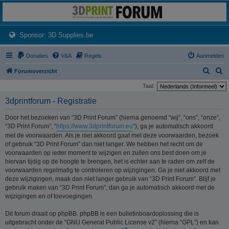
3dprintforum
Het 3D print forum van de Benelux na de sluiting van 3dprintforum.nl
(Opens a new tab)
Sponsor: 3D Supplies.be
Donaties
V&A
Regels
Aanmelden
Z
Z
Forumoverzicht
o
o
Taal:
e
e
3dprintforum - Registratie
k
k
Door het bezoeken van “3D Print Forum” (hierna genoemd “wij”, “ons”, “onze”,
“3D Print Forum”, “
https://www.3dprintforum.eu
”), ga je automatisch akkoord
met de voorwaarden. Als je niet akkoord gaat met deze voorwaarden, bezoek
of gebruik “3D Print Forum” dan niet langer. We hebben het recht om de
voorwaarden op ieder moment te wijzigen en zullen ons best doen om je
hiervan tijdig op de hoogte te brengen, het is echter aan te raden om zelf de
voorwaarden regelmatig te controleren op wijzigingen. Ga je niet akkoord met
deze wijzigingen, maak dan niet langer gebruik van “3D Print Forum”. Blijf je
gebruik maken van “3D Print Forum”, dan ga je automatisch akkoord met de
wijzigingen en of toevoegingen.
Dit forum draait op phpBB. phpBB is een bulletinboardoplossing die is
uitgebracht onder de “GNU General Public License v2” (hierna “GPL”) en kan