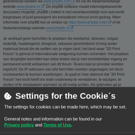
gedownload worden via
www.phpbb.com
en via de Nederlandstalige
website
www.phpbb.nl
. De phpBB-software maakt internetgebaseerde
discussies mogelijk. phpBB Limited is niet verantwoordelijk voor wat wordt
toegestaan of juist geweigerd als toelaatbare inhoud en/of gedrag. Meer
informatie over phpBB kun je vinden op
https://www.phpbb.com/
of de
Nederlandstalige website
www.phpbb.nl
.
Je verklaart geen berichten te plaatsen die kwetsend, obsceen, vulgair,
lasterlijk, haatdragend, dreigend, seksueel georiënteerd of enig ander
materiaal bevat die de wetten van je eigen land, het land waar “3D Print
Forum” is gehost of internationale wetgeving kunnen schenden. Het plaatsen
van dergelijke berichten kan ertoe leiden dat je met onmiddellijke ingang en
permanent wordt verbannen van dit forum. Tevens kan je provider worden
ingelicht. De IP-adressen van alle berichten worden opgeslagen om deze
voorwaarden te kunnen waarborgen. Je gaat er mee akkoord dat “3D Print
Forum” het recht heeft om ieder onderwerp te verwijderen, te wijzigen, te
sluiten of te verplaatsen wanneer zij dit nodig achten. Als gebruiker ga je
ermee akkoord, dat de informatie die je bij ons invoert wordt opgeslagen in
Settings for the Cookie´s
een database. Hoewel deze informatie niet aan een derde partij zal worden
verstrekt zónder je toestemming, kan “3D Print Forum” nóch phpBB
verantwoordelijk worden gehouden voor een hackpoging die ertoe kan leiden
The settings for cookies can be made here, which may be set.
dat de gegevens vrijkomen.
General notes and information can be found in our
Je gaat akkoord met de regels die zijn samengesteld door de beheerders van
dit forum.:
Bekijk de regels van dit Forum
Privacy policy
and
Terms of Use
.
Privacybeleid