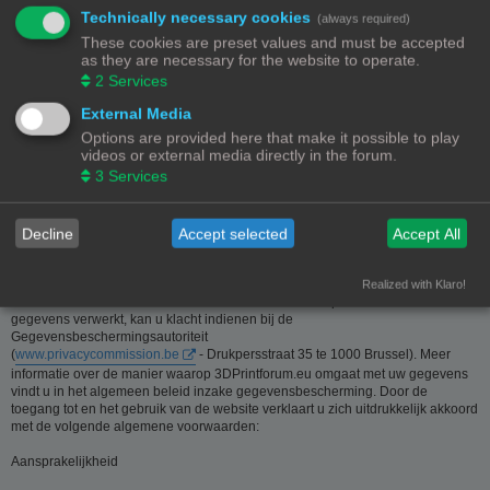
Technically necessary cookies
(always required)
Deze website is eigendom van de beheerder van 3Dprintforum.eu
These cookies are preset values and must be accepted
Contactgegevens:
as they are necessary for the website to operate.
Zie contact link
2
Services
Inzamelen van informatie - Privacy en gegevensbescherming
External Media
Options are provided here that make it possible to play
De meeste informatie op deze website is beschikbaar zonder dat er
videos or external media directly in the forum.
persoonsgegevens moeten worden verstrekt. Wanneer de gebruiker toch om
3
Services
persoonlijke informatie gevraagd wordt, zal deze informatie enkel gebruikt
worden voor doeleinden die strikt aansluiten bij de dienstverlening van en
door 3Dprintforum.eu op basis van de contractuele relatie als gevolg van het
registreren van een account dan wel op basis van haar gerechtvaardigd
Decline
Accept selected
Accept All
belang om diensten te verlenen en u hiervoor te contacteren. De informatie
over u wordt u op verzoek meegedeeld. U kan deze, indien nodig, laten
verbeteren of wissen. Daartoe volstaat het ons contact op te nemen via de
Realized with Klaro!
contact link. Bent u het niet eens met de manier waarop 3DPrintforum.eu uw
gegevens verwerkt, kan u klacht indienen bij de
Gegevensbeschermingsautoriteit
(
www.privacycommission.be
- Drukpersstraat 35 te 1000 Brussel). Meer
informatie over de manier waarop 3DPrintforum.eu omgaat met uw gegevens
vindt u in het algemeen beleid inzake gegevensbescherming. Door de
toegang tot en het gebruik van de website verklaart u zich uitdrukkelijk akkoord
met de volgende algemene voorwaarden:
Aansprakelijkheid