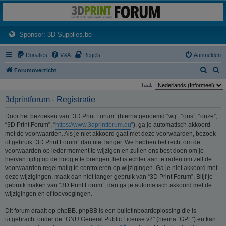
3dprintforum
Het 3D print forum van de Benelux na de sluiting van 3dprintforum.nl
(Opens a new tab)
Sponsor: 3D Supplies.be
Donaties
V&A
Regels
Aanmelden
Z
Z
Forumoverzicht
o
o
Taal:
e
e
3dprintforum - Registratie
k
k
Door het bezoeken van “3D Print Forum” (hierna genoemd “wij”, “ons”, “onze”,
“3D Print Forum”, “
https://www.3dprintforum.eu
”), ga je automatisch akkoord
met de voorwaarden. Als je niet akkoord gaat met deze voorwaarden, bezoek
of gebruik “3D Print Forum” dan niet langer. We hebben het recht om de
voorwaarden op ieder moment te wijzigen en zullen ons best doen om je
hiervan tijdig op de hoogte te brengen, het is echter aan te raden om zelf de
voorwaarden regelmatig te controleren op wijzigingen. Ga je niet akkoord met
deze wijzigingen, maak dan niet langer gebruik van “3D Print Forum”. Blijf je
gebruik maken van “3D Print Forum”, dan ga je automatisch akkoord met de
wijzigingen en of toevoegingen.
Dit forum draait op phpBB. phpBB is een bulletinboardoplossing die is
uitgebracht onder de “GNU General Public License v2” (hierna “GPL”) en kan