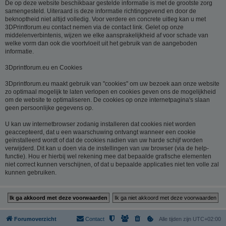
De op deze website beschikbaar gestelde informatie is met de grootste zorg
samengesteld. Uiteraard is deze informatie richtinggevend en door de
beknoptheid niet altijd volledig. Voor verdere en concrete uitleg kan u met
3DPrintforum.eu contact nemen via de contact link. Gelet op onze
middelenverbintenis, wijzen we elke aansprakelijkheid af voor schade van
welke vorm dan ook die voortvloeit uit het gebruik van de aangeboden
informatie.
3Dprintforum.eu en Cookies
3Dprintforum.eu maakt gebruik van "cookies" om uw bezoek aan onze website
zo optimaal mogelijk te laten verlopen en cookies geven ons de mogelijkheid
om de website te optimaliseren. De cookies op onze internetpagina's slaan
geen persoonlijke gegevens op.
U kan uw internetbrowser zodanig installeren dat cookies niet worden
geaccepteerd, dat u een waarschuwing ontvangt wanneer een cookie
geïnstalleerd wordt of dat de cookies nadien van uw harde schijf worden
verwijderd. Dit kan u doen via de instellingen van uw browser (via de help-
functie). Hou er hierbij wel rekening mee dat bepaalde grafische elementen
niet correct kunnen verschijnen, of dat u bepaalde applicaties niet ten volle zal
kunnen gebruiken.
Forumoverzicht
Contact
Alle tijden zijn
UTC+02:00