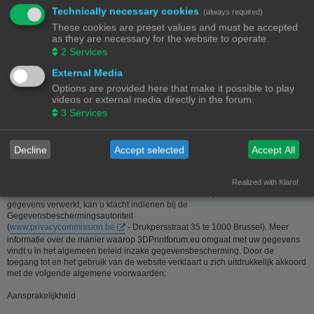
Technically necessary cookies
(always required)
Deze website is eigendom van de beheerder van 3Dprintforum.eu
These cookies are preset values and must be accepted
Contactgegevens:
as they are necessary for the website to operate.
Zie contact link
2
Services
Inzamelen van informatie - Privacy en gegevensbescherming
External Media
Options are provided here that make it possible to play
De meeste informatie op deze website is beschikbaar zonder dat er
videos or external media directly in the forum.
persoonsgegevens moeten worden verstrekt. Wanneer de gebruiker toch om
3
Services
persoonlijke informatie gevraagd wordt, zal deze informatie enkel gebruikt
worden voor doeleinden die strikt aansluiten bij de dienstverlening van en
door 3Dprintforum.eu op basis van de contractuele relatie als gevolg van het
registreren van een account dan wel op basis van haar gerechtvaardigd
Decline
Accept selected
Accept All
belang om diensten te verlenen en u hiervoor te contacteren. De informatie
over u wordt u op verzoek meegedeeld. U kan deze, indien nodig, laten
verbeteren of wissen. Daartoe volstaat het ons contact op te nemen via de
Realized with Klaro!
contact link. Bent u het niet eens met de manier waarop 3DPrintforum.eu uw
gegevens verwerkt, kan u klacht indienen bij de
Gegevensbeschermingsautoriteit
(
www.privacycommission.be
- Drukpersstraat 35 te 1000 Brussel). Meer
informatie over de manier waarop 3DPrintforum.eu omgaat met uw gegevens
vindt u in het algemeen beleid inzake gegevensbescherming. Door de
toegang tot en het gebruik van de website verklaart u zich uitdrukkelijk akkoord
met de volgende algemene voorwaarden:
Aansprakelijkheid