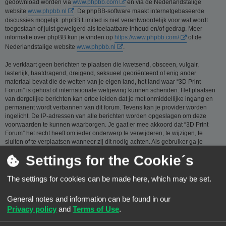
gedownload worden via
www.phpbb.com
en via de Nederlandstalige
website
www.phpbb.nl
. De phpBB-software maakt internetgebaseerde
discussies mogelijk. phpBB Limited is niet verantwoordelijk voor wat wordt
toegestaan of juist geweigerd als toelaatbare inhoud en/of gedrag. Meer
informatie over phpBB kun je vinden op
https://www.phpbb.com/
of de
Nederlandstalige website
www.phpbb.nl
.
Je verklaart geen berichten te plaatsen die kwetsend, obsceen, vulgair,
lasterlijk, haatdragend, dreigend, seksueel georiënteerd of enig ander
materiaal bevat die de wetten van je eigen land, het land waar “3D Print
Forum” is gehost of internationale wetgeving kunnen schenden. Het plaatsen
van dergelijke berichten kan ertoe leiden dat je met onmiddellijke ingang en
permanent wordt verbannen van dit forum. Tevens kan je provider worden
ingelicht. De IP-adressen van alle berichten worden opgeslagen om deze
voorwaarden te kunnen waarborgen. Je gaat er mee akkoord dat “3D Print
Forum” het recht heeft om ieder onderwerp te verwijderen, te wijzigen, te
sluiten of te verplaatsen wanneer zij dit nodig achten. Als gebruiker ga je
ermee akkoord, dat de informatie die je bij ons invoert wordt opgeslagen in
Settings for the Cookie´s
een database. Hoewel deze informatie niet aan een derde partij zal worden
verstrekt zónder je toestemming, kan “3D Print Forum” nóch phpBB
verantwoordelijk worden gehouden voor een hackpoging die ertoe kan leiden
The settings for cookies can be made here, which may be set.
dat de gegevens vrijkomen.
General notes and information can be found in our
Je gaat akkoord met de regels die zijn samengesteld door de beheerders van
dit forum.:
Bekijk de regels van dit Forum
Privacy policy
and
Terms of Use
.
Privacybeleid