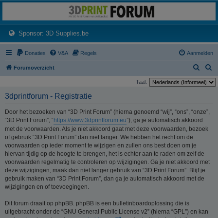
3dprintforum
Het 3D print forum van de Benelux na de sluiting van 3dprintforum.nl
(Opens a new tab)
Sponsor: 3D Supplies.be
Donaties
V&A
Regels
Aanmelden
Z
Z
Forumoverzicht
o
o
Taal:
e
e
3dprintforum - Registratie
k
k
Door het bezoeken van “3D Print Forum” (hierna genoemd “wij”, “ons”, “onze”,
“3D Print Forum”, “
https://www.3dprintforum.eu
”), ga je automatisch akkoord
met de voorwaarden. Als je niet akkoord gaat met deze voorwaarden, bezoek
of gebruik “3D Print Forum” dan niet langer. We hebben het recht om de
voorwaarden op ieder moment te wijzigen en zullen ons best doen om je
hiervan tijdig op de hoogte te brengen, het is echter aan te raden om zelf de
voorwaarden regelmatig te controleren op wijzigingen. Ga je niet akkoord met
deze wijzigingen, maak dan niet langer gebruik van “3D Print Forum”. Blijf je
gebruik maken van “3D Print Forum”, dan ga je automatisch akkoord met de
wijzigingen en of toevoegingen.
Dit forum draait op phpBB. phpBB is een bulletinboardoplossing die is
uitgebracht onder de “GNU General Public License v2” (hierna “GPL”) en kan