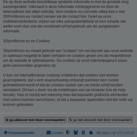
De op deze website beschikbaar gestelde informatie is met de grootste zorg
samengesteld. Uiteraard is deze informatie richtinggevend en door de
beknoptheid niet altijd volledig. Voor verdere en concrete uitleg kan u met
3DPrintforum.eu contact nemen via de contact link. Gelet op onze
middelenverbintenis, wijzen we elke aansprakelijkheid af voor schade van
welke vorm dan ook die voortvloeit uit het gebruik van de aangeboden
informatie.
3Dprintforum.eu en Cookies
3Dprintforum.eu maakt gebruik van "cookies" om uw bezoek aan onze website
zo optimaal mogelijk te laten verlopen en cookies geven ons de mogelijkheid
om de website te optimaliseren. De cookies op onze internetpagina's slaan
geen persoonlijke gegevens op.
U kan uw internetbrowser zodanig installeren dat cookies niet worden
geaccepteerd, dat u een waarschuwing ontvangt wanneer een cookie
geïnstalleerd wordt of dat de cookies nadien van uw harde schijf worden
verwijderd. Dit kan u doen via de instellingen van uw browser (via de help-
functie). Hou er hierbij wel rekening mee dat bepaalde grafische elementen
niet correct kunnen verschijnen, of dat u bepaalde applicaties niet ten volle zal
kunnen gebruiken.
Forumoverzicht
Contact
Alle tijden zijn
UTC+02:00