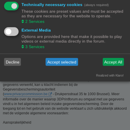
Technically necessary cookies
(always required)
Deze website is eigendom van de beheerder van 3Dprintforum.eu
These cookies are preset values and must be accepted
Contactgegevens:
as they are necessary for the website to operate.
Zie contact link
2
Services
Inzamelen van informatie - Privacy en gegevensbescherming
External Media
Options are provided here that make it possible to play
De meeste informatie op deze website is beschikbaar zonder dat er
videos or external media directly in the forum.
persoonsgegevens moeten worden verstrekt. Wanneer de gebruiker toch om
3
Services
persoonlijke informatie gevraagd wordt, zal deze informatie enkel gebruikt
worden voor doeleinden die strikt aansluiten bij de dienstverlening van en
door 3Dprintforum.eu op basis van de contractuele relatie als gevolg van het
registreren van een account dan wel op basis van haar gerechtvaardigd
Decline
Accept selected
Accept All
belang om diensten te verlenen en u hiervoor te contacteren. De informatie
over u wordt u op verzoek meegedeeld. U kan deze, indien nodig, laten
verbeteren of wissen. Daartoe volstaat het ons contact op te nemen via de
Realized with Klaro!
contact link. Bent u het niet eens met de manier waarop 3DPrintforum.eu uw
gegevens verwerkt, kan u klacht indienen bij de
Gegevensbeschermingsautoriteit
(
www.privacycommission.be
- Drukpersstraat 35 te 1000 Brussel). Meer
informatie over de manier waarop 3DPrintforum.eu omgaat met uw gegevens
vindt u in het algemeen beleid inzake gegevensbescherming. Door de
toegang tot en het gebruik van de website verklaart u zich uitdrukkelijk akkoord
met de volgende algemene voorwaarden:
Aansprakelijkheid