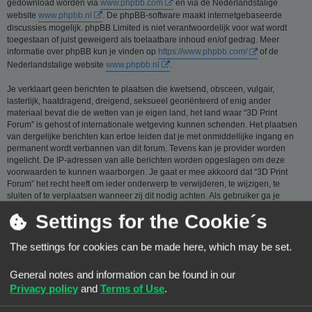
gedownload worden via
www.phpbb.com
en via de Nederlandstalige
website
www.phpbb.nl
. De phpBB-software maakt internetgebaseerde
discussies mogelijk. phpBB Limited is niet verantwoordelijk voor wat wordt
toegestaan of juist geweigerd als toelaatbare inhoud en/of gedrag. Meer
informatie over phpBB kun je vinden op
https://www.phpbb.com/
of de
Nederlandstalige website
www.phpbb.nl
.
Je verklaart geen berichten te plaatsen die kwetsend, obsceen, vulgair,
lasterlijk, haatdragend, dreigend, seksueel georiënteerd of enig ander
materiaal bevat die de wetten van je eigen land, het land waar “3D Print
Forum” is gehost of internationale wetgeving kunnen schenden. Het plaatsen
van dergelijke berichten kan ertoe leiden dat je met onmiddellijke ingang en
permanent wordt verbannen van dit forum. Tevens kan je provider worden
ingelicht. De IP-adressen van alle berichten worden opgeslagen om deze
voorwaarden te kunnen waarborgen. Je gaat er mee akkoord dat “3D Print
Forum” het recht heeft om ieder onderwerp te verwijderen, te wijzigen, te
sluiten of te verplaatsen wanneer zij dit nodig achten. Als gebruiker ga je
ermee akkoord, dat de informatie die je bij ons invoert wordt opgeslagen in
Settings for the Cookie´s
een database. Hoewel deze informatie niet aan een derde partij zal worden
verstrekt zónder je toestemming, kan “3D Print Forum” nóch phpBB
verantwoordelijk worden gehouden voor een hackpoging die ertoe kan leiden
The settings for cookies can be made here, which may be set.
dat de gegevens vrijkomen.
General notes and information can be found in our
Je gaat akkoord met de regels die zijn samengesteld door de beheerders van
dit forum.:
Bekijk de regels van dit Forum
Privacy policy
and
Terms of Use
.
Privacybeleid