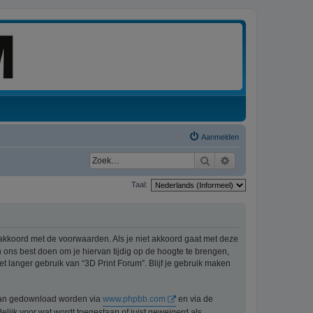
Aanmelden
Zoek
Uitgebreid zoeken
Taal:
 akkoord met de voorwaarden. Als je niet akkoord gaat met deze
ons best doen om je hiervan tijdig op de hoogte te brengen,
t langer gebruik van “3D Print Forum”. Blijf je gebruik maken
n kan gedownload worden via
www.phpbb.com
en via de
lijk voor wat wordt toegestaan of juist geweigerd als