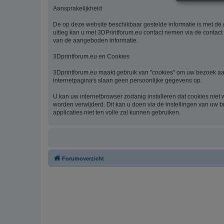
Aansprakelijkheid
De op deze website beschikbaar gestelde informatie is met de g
uitleg kan u met 3DPrintforum.eu contact nemen via de contact 
van de aangeboden informatie.
3Dprintforum.eu en Cookies
3Dprintforum.eu maakt gebruik van "cookies" om uw bezoek aan
internetpagina's slaan geen persoonlijke gegevens op.
U kan uw internetbrowser zodanig installeren dat cookies niet
worden verwijderd. Dit kan u doen via de instellingen van uw b
applicaties niet ten volle zal kunnen gebruiken.
Forumoverzicht