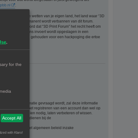
pbb.nl
.
eriaal bevat die de wetten van je eigen land, het land waar “3D
ijke ingang en permanent wordt verbannen van dit forum.
aat er mee akkoord dat “3D Print Forum” het recht heeft om
formatie die je bij ons invoert wordt opgeslagen in een
ntwoordelijk worden gehouden voor een hackpoging die ertoe
Use
.
ary for the
 media
rsoonlijke informatie gevraagd wordt, zal deze informatie
ie als gevolg van het registreren van een account dan wel op
. U kan deze, indien nodig, laten verbeteren of wissen.
Accept All
t, kan u klacht indienen bij de
evens vindt u in het algemeen beleid inzake
ized with Klaro!
waarden: