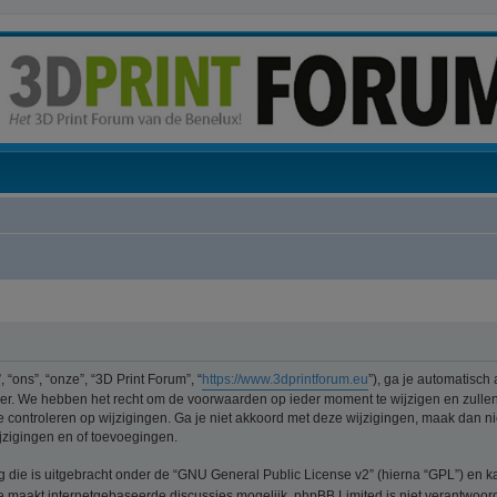
“ons”, “onze”, “3D Print Forum”, “
https://www.3dprintforum.eu
”), ga je automatisch
er. We hebben het recht om de voorwaarden op ieder moment te wijzigen en zullen 
e controleren op wijzigingen. Ga je niet akkoord met deze wijzigingen, maak dan nie
jzigingen en of toevoegingen.
ng die is uitgebracht onder de “GNU General Public License v2” (hierna “GPL”) e
 maakt internetgebaseerde discussies mogelijk. phpBB Limited is niet verantwoorde