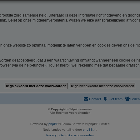
rootste zorg samengesteld. Uiteraard is deze informatie richtinggevend en door de 
link. Gelet op onze middelenverbintenis, wijzen we elke aansprakelijkheid af voor 
 onze website zo optimaal mogelijk te laten verlopen en cookies geven ons de mo
 worden geaccepteerd, dat u een waarschuwing ontvangt wanneer een cookie geïnst
rowser (via de help-functie). Hou er hierbij wel rekening mee dat bepaalde grafisc
Contact
Het team
Leden
© Copyright
! - 3dprintforum.eu
Alle Rechten Voorbehouden
Powered by
phpBB
® Forum Software © phpBB Limited
Nederlandse vertaling door
phpBB.nl
.
Privacy
|
Gebruikersvoorwaarden