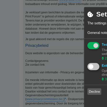
toelaatbare inhoud en/of gedrag. Meer informatie over phpBB 
Set
Je verklaart geen berichten te plaatsen die kwetsend, obsceen, 
Print Forum” is gehost of internationale wetgeving kunnen sch
Tevens kan je provider worden ingelicht. De IP-adressen van 
The settings
ieder onderwerp te verwijderen, te wijzigen, te sluiten of te ve
database. Hoewel deze informatie niet aan een derde partij z
General note
kan leiden dat de gegevens vrijkomen.
Je gaat akkoord met de regels die zijn samengesteld door de b
Tec
Privacybeleid
The
Deze website is eigendom van de beheerder van 3Dprintforum
web
2
Contactgegevens:
Zie contact link
Ext
Opt
Inzamelen van informatie - Privacy en gegevensbescherming
dir
3
De meeste informatie op deze website is beschikbaar zonder d
enkel gebruikt worden voor doeleinden die strikt aansluiten bi
basis van haar gerechtvaardigd belang om diensten te verlenen
Decline
Daartoe volstaat het ons contact op te nemen via de contact li
Gegevensbeschermingsautoriteit
(
www.privacycommission.be
- Drukpersstraat 35 te 1000 Br
gegevensbescherming. Door de toegang tot en het gebruik van 