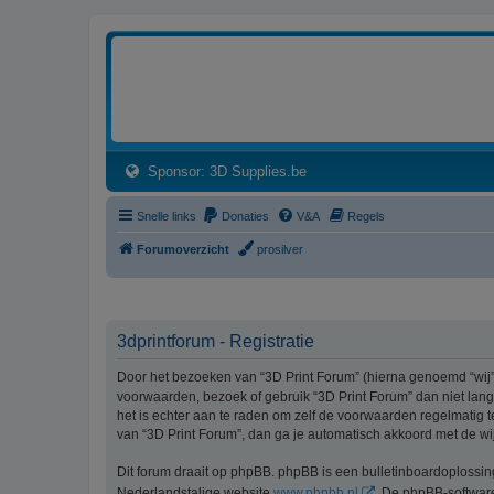
3dprintforum
Het 3D print forum van de Benelux na de sluiting van 3dprintforum.nl
(Opens a new tab)
Sponsor: 3D Supplies.be
Snelle links
Donaties
V&A
Regels
Forumoverzicht
prosilver
3dprintforum - Registratie
Door het bezoeken van “3D Print Forum” (hierna genoemd “wij”, 
voorwaarden, bezoek of gebruik “3D Print Forum” dan niet lang
het is echter aan te raden om zelf de voorwaarden regelmatig t
van “3D Print Forum”, dan ga je automatisch akkoord met de wi
Dit forum draait op phpBB. phpBB is een bulletinboardoplossi
Nederlandstalige website
www.phpbb.nl
. De phpBB-software