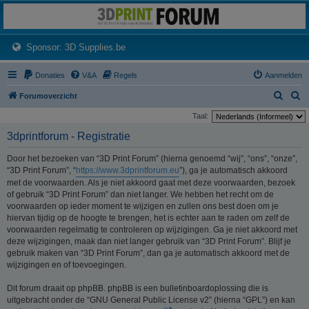
3dprintforum
Het 3D print forum van de Benelux na de sluiting van 3dprintforum.nl
(Opens a new tab)
Sponsor: 3D Supplies.be
Donaties
V&A
Regels
Aanmelden
Z
Z
Forumoverzicht
o
o
Taal:
e
e
3dprintforum - Registratie
k
k
Door het bezoeken van “3D Print Forum” (hierna genoemd “wij”, “ons”, “onze”,
“3D Print Forum”, “
https://www.3dprintforum.eu
”), ga je automatisch akkoord
met de voorwaarden. Als je niet akkoord gaat met deze voorwaarden, bezoek
of gebruik “3D Print Forum” dan niet langer. We hebben het recht om de
voorwaarden op ieder moment te wijzigen en zullen ons best doen om je
hiervan tijdig op de hoogte te brengen, het is echter aan te raden om zelf de
voorwaarden regelmatig te controleren op wijzigingen. Ga je niet akkoord met
deze wijzigingen, maak dan niet langer gebruik van “3D Print Forum”. Blijf je
gebruik maken van “3D Print Forum”, dan ga je automatisch akkoord met de
wijzigingen en of toevoegingen.
Dit forum draait op phpBB. phpBB is een bulletinboardoplossing die is
uitgebracht onder de “GNU General Public License v2” (hierna “GPL”) en kan