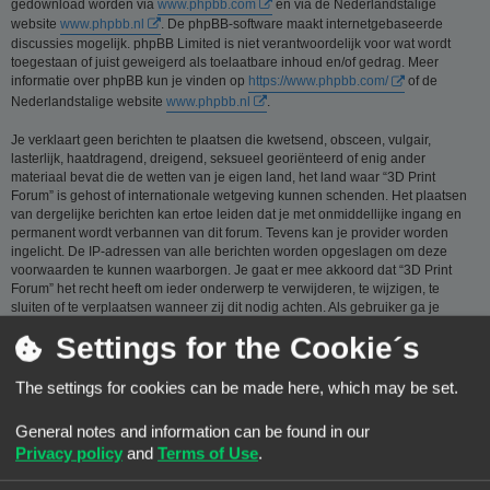
gedownload worden via
www.phpbb.com
en via de Nederlandstalige
website
www.phpbb.nl
. De phpBB-software maakt internetgebaseerde
discussies mogelijk. phpBB Limited is niet verantwoordelijk voor wat wordt
toegestaan of juist geweigerd als toelaatbare inhoud en/of gedrag. Meer
informatie over phpBB kun je vinden op
https://www.phpbb.com/
of de
Nederlandstalige website
www.phpbb.nl
.
Je verklaart geen berichten te plaatsen die kwetsend, obsceen, vulgair,
lasterlijk, haatdragend, dreigend, seksueel georiënteerd of enig ander
materiaal bevat die de wetten van je eigen land, het land waar “3D Print
Forum” is gehost of internationale wetgeving kunnen schenden. Het plaatsen
van dergelijke berichten kan ertoe leiden dat je met onmiddellijke ingang en
permanent wordt verbannen van dit forum. Tevens kan je provider worden
ingelicht. De IP-adressen van alle berichten worden opgeslagen om deze
voorwaarden te kunnen waarborgen. Je gaat er mee akkoord dat “3D Print
Forum” het recht heeft om ieder onderwerp te verwijderen, te wijzigen, te
sluiten of te verplaatsen wanneer zij dit nodig achten. Als gebruiker ga je
ermee akkoord, dat de informatie die je bij ons invoert wordt opgeslagen in
Settings for the Cookie´s
een database. Hoewel deze informatie niet aan een derde partij zal worden
verstrekt zónder je toestemming, kan “3D Print Forum” nóch phpBB
verantwoordelijk worden gehouden voor een hackpoging die ertoe kan leiden
The settings for cookies can be made here, which may be set.
dat de gegevens vrijkomen.
General notes and information can be found in our
Je gaat akkoord met de regels die zijn samengesteld door de beheerders van
dit forum.:
Bekijk de regels van dit Forum
Privacy policy
and
Terms of Use
.
Privacybeleid