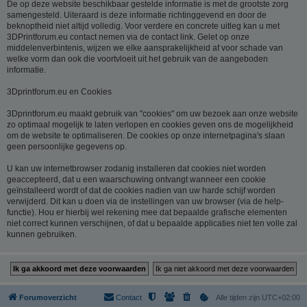
De op deze website beschikbaar gestelde informatie is met de grootste zorg
samengesteld. Uiteraard is deze informatie richtinggevend en door de
beknoptheid niet altijd volledig. Voor verdere en concrete uitleg kan u met
3DPrintforum.eu contact nemen via de contact link. Gelet op onze
middelenverbintenis, wijzen we elke aansprakelijkheid af voor schade van
welke vorm dan ook die voortvloeit uit het gebruik van de aangeboden
informatie.
3Dprintforum.eu en Cookies
3Dprintforum.eu maakt gebruik van "cookies" om uw bezoek aan onze website
zo optimaal mogelijk te laten verlopen en cookies geven ons de mogelijkheid
om de website te optimaliseren. De cookies op onze internetpagina's slaan
geen persoonlijke gegevens op.
U kan uw internetbrowser zodanig installeren dat cookies niet worden
geaccepteerd, dat u een waarschuwing ontvangt wanneer een cookie
geïnstalleerd wordt of dat de cookies nadien van uw harde schijf worden
verwijderd. Dit kan u doen via de instellingen van uw browser (via de help-
functie). Hou er hierbij wel rekening mee dat bepaalde grafische elementen
niet correct kunnen verschijnen, of dat u bepaalde applicaties niet ten volle zal
kunnen gebruiken.
Forumoverzicht
Contact
Alle tijden zijn
UTC+02:00