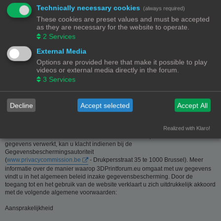
Technically necessary cookies
(always required)
Deze website is eigendom van de beheerder van 3Dprintforum.eu
These cookies are preset values and must be accepted
Contactgegevens:
as they are necessary for the website to operate.
Zie contact link
2
Services
Inzamelen van informatie - Privacy en gegevensbescherming
External Media
Options are provided here that make it possible to play
De meeste informatie op deze website is beschikbaar zonder dat er
videos or external media directly in the forum.
persoonsgegevens moeten worden verstrekt. Wanneer de gebruiker toch om
3
Services
persoonlijke informatie gevraagd wordt, zal deze informatie enkel gebruikt
worden voor doeleinden die strikt aansluiten bij de dienstverlening van en
door 3Dprintforum.eu op basis van de contractuele relatie als gevolg van het
registreren van een account dan wel op basis van haar gerechtvaardigd
Decline
Accept selected
Accept All
belang om diensten te verlenen en u hiervoor te contacteren. De informatie
over u wordt u op verzoek meegedeeld. U kan deze, indien nodig, laten
verbeteren of wissen. Daartoe volstaat het ons contact op te nemen via de
Realized with Klaro!
contact link. Bent u het niet eens met de manier waarop 3DPrintforum.eu uw
gegevens verwerkt, kan u klacht indienen bij de
Gegevensbeschermingsautoriteit
(
www.privacycommission.be
- Drukpersstraat 35 te 1000 Brussel). Meer
informatie over de manier waarop 3DPrintforum.eu omgaat met uw gegevens
vindt u in het algemeen beleid inzake gegevensbescherming. Door de
toegang tot en het gebruik van de website verklaart u zich uitdrukkelijk akkoord
met de volgende algemene voorwaarden:
Aansprakelijkheid