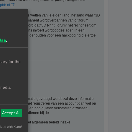
pbb.nl
.
eriaal bevat die de wetten van je eigen land, het land waar “3D
ijke ingang en permanent wordt verbannen van dit forum.
aat er mee akkoord dat “3D Print Forum” het recht heeft om
formatie die je bij ons invoert wordt opgeslagen in een
ntwoordelijk worden gehouden voor een hackpoging die ertoe
Use
.
ary for the
 media
rsoonlijke informatie gevraagd wordt, zal deze informatie
ie als gevolg van het registreren van een account dan wel op
. U kan deze, indien nodig, laten verbeteren of wissen.
Accept All
t, kan u klacht indienen bij de
evens vindt u in het algemeen beleid inzake
ized with Klaro!
waarden: