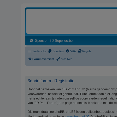
3dprintforum
Het 3D print forum van de Benelux na de sluiting van 3dprintforum.nl
(Opens a new tab)
Sponsor: 3D Supplies.be
Snelle links
Donaties
V&A
Regels
Forumoverzicht
prosilver
3dprintforum - Registratie
Door het bezoeken van “3D Print Forum” (hierna genoemd “wij”, 
voorwaarden, bezoek of gebruik “3D Print Forum” dan niet lang
het is echter aan te raden om zelf de voorwaarden regelmatig t
van “3D Print Forum”, dan ga je automatisch akkoord met de wi
Dit forum draait op phpBB. phpBB is een bulletinboardoplossi
Nederlandstalige website
www.phpbb.nl
. De phpBB-software