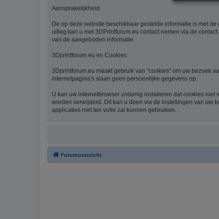
Aansprakelijkheid
De op deze website beschikbaar gestelde informatie is met de g
uitleg kan u met 3DPrintforum.eu contact nemen via de contact 
van de aangeboden informatie.
3Dprintforum.eu en Cookies
3Dprintforum.eu maakt gebruik van "cookies" om uw bezoek aan
internetpagina's slaan geen persoonlijke gegevens op.
U kan uw internetbrowser zodanig installeren dat cookies niet
worden verwijderd. Dit kan u doen via de instellingen van uw b
applicaties niet ten volle zal kunnen gebruiken.
Forumoverzicht