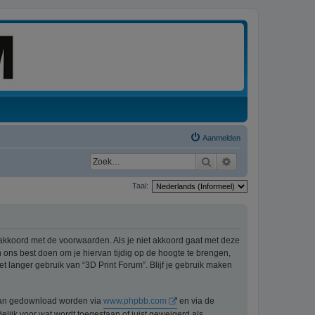
Aanmelden
Zoek
Uitgebreid zoeken
Taal:
 akkoord met de voorwaarden. Als je niet akkoord gaat met deze
ons best doen om je hiervan tijdig op de hoogte te brengen,
t langer gebruik van “3D Print Forum”. Blijf je gebruik maken
n kan gedownload worden via
www.phpbb.com
en via de
lijk voor wat wordt toegestaan of juist geweigerd als