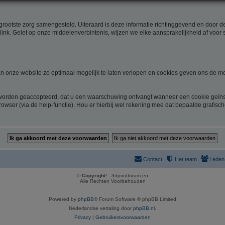
rootste zorg samengesteld. Uiteraard is deze informatie richtinggevend en door de 
link. Gelet op onze middelenverbintenis, wijzen we elke aansprakelijkheid af voor 
 onze website zo optimaal mogelijk te laten verlopen en cookies geven ons de mo
 worden geaccepteerd, dat u een waarschuwing ontvangt wanneer een cookie geïnst
rowser (via de help-functie). Hou er hierbij wel rekening mee dat bepaalde grafisc
Contact
Het team
Leden
© Copyright
! - 3dprintforum.eu
Alle Rechten Voorbehouden
Powered by
phpBB
® Forum Software © phpBB Limited
Nederlandse vertaling door
phpBB.nl
.
Privacy
|
Gebruikersvoorwaarden