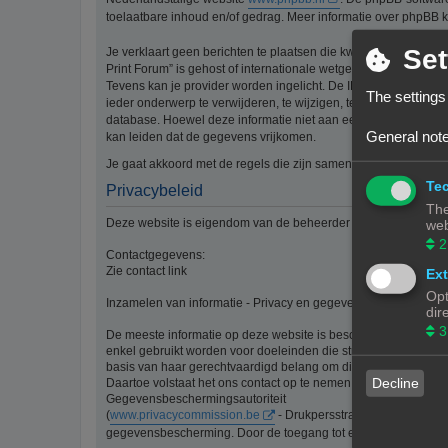
toelaatbare inhoud en/of gedrag. Meer informatie over phpBB 
Set
Je verklaart geen berichten te plaatsen die kwetsend, obsceen, 
Print Forum” is gehost of internationale wetgeving kunnen sch
Tevens kan je provider worden ingelicht. De IP-adressen van 
The settings
ieder onderwerp te verwijderen, te wijzigen, te sluiten of te ve
database. Hoewel deze informatie niet aan een derde partij z
General note
kan leiden dat de gegevens vrijkomen.
Je gaat akkoord met de regels die zijn samengesteld door de b
Tec
Privacybeleid
The
Deze website is eigendom van de beheerder van 3Dprintforum
web
2
Contactgegevens:
Zie contact link
Ext
Opt
Inzamelen van informatie - Privacy en gegevensbescherming
dir
3
De meeste informatie op deze website is beschikbaar zonder d
enkel gebruikt worden voor doeleinden die strikt aansluiten bi
basis van haar gerechtvaardigd belang om diensten te verlenen
Decline
Daartoe volstaat het ons contact op te nemen via de contact li
Gegevensbeschermingsautoriteit
(
www.privacycommission.be
- Drukpersstraat 35 te 1000 Br
gegevensbescherming. Door de toegang tot en het gebruik van 