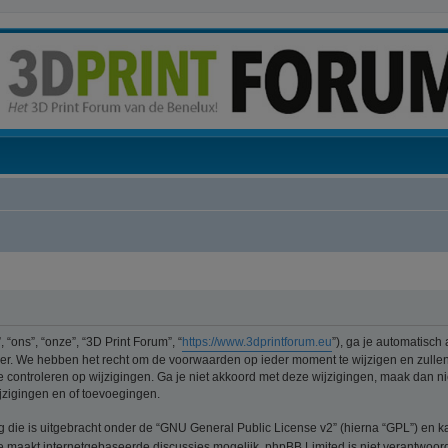
“ons”, “onze”, “3D Print Forum”, “
https://www.3dprintforum.eu
”), ga je automatisch
er. We hebben het recht om de voorwaarden op ieder moment te wijzigen en zullen 
e controleren op wijzigingen. Ga je niet akkoord met deze wijzigingen, maak dan nie
jzigingen en of toevoegingen.
ng die is uitgebracht onder de “GNU General Public License v2” (hierna “GPL”) e
 maakt internetgebaseerde discussies mogelijk. phpBB Limited is niet verantwoorde