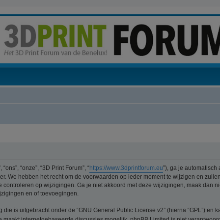
“ons”, “onze”, “3D Print Forum”, “
https://www.3dprintforum.eu
”), ga je automatisch
er. We hebben het recht om de voorwaarden op ieder moment te wijzigen en zullen 
e controleren op wijzigingen. Ga je niet akkoord met deze wijzigingen, maak dan nie
jzigingen en of toevoegingen.
ng die is uitgebracht onder de “GNU General Public License v2” (hierna “GPL”) e
 maakt internetgebaseerde discussies mogelijk. phpBB Limited is niet verantwoorde