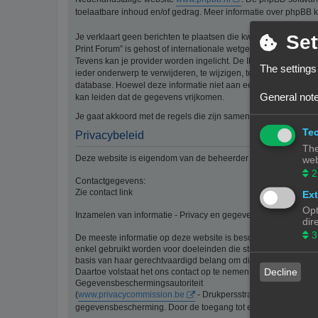
toelaatbare inhoud en/of gedrag. Meer informatie over phpBB 
Set
Je verklaart geen berichten te plaatsen die kwetsend, obsceen, 
Print Forum” is gehost of internationale wetgeving kunnen sch
Tevens kan je provider worden ingelicht. De IP-adressen van 
The settings
ieder onderwerp te verwijderen, te wijzigen, te sluiten of te ve
database. Hoewel deze informatie niet aan een derde partij z
General note
kan leiden dat de gegevens vrijkomen.
Je gaat akkoord met de regels die zijn samengesteld door de b
Tec
Privacybeleid
The
Deze website is eigendom van de beheerder van 3Dprintforum
web
2
Contactgegevens:
Zie contact link
Ext
Opt
Inzamelen van informatie - Privacy en gegevensbescherming
dir
3
De meeste informatie op deze website is beschikbaar zonder d
enkel gebruikt worden voor doeleinden die strikt aansluiten bi
basis van haar gerechtvaardigd belang om diensten te verlenen
Decline
Daartoe volstaat het ons contact op te nemen via de contact li
Gegevensbeschermingsautoriteit
(
www.privacycommission.be
- Drukpersstraat 35 te 1000 Br
gegevensbescherming. Door de toegang tot en het gebruik van 