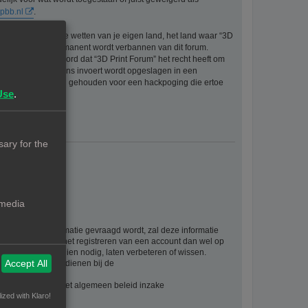
pbb.nl
.
eriaal bevat die de wetten van je eigen land, het land waar “3D
ijke ingang en permanent wordt verbannen van dit forum.
aat er mee akkoord dat “3D Print Forum” het recht heeft om
formatie die je bij ons invoert wordt opgeslagen in een
ntwoordelijk worden gehouden voor een hackpoging die ertoe
Use
.
ary for the
 media
rsoonlijke informatie gevraagd wordt, zal deze informatie
ie als gevolg van het registreren van een account dan wel op
. U kan deze, indien nodig, laten verbeteren of wissen.
Accept All
t, kan u klacht indienen bij de
evens vindt u in het algemeen beleid inzake
ized with Klaro!
waarden: