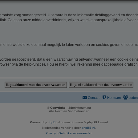
rootste zorg samengesteld. Uiteraard is deze informatie richtinggevend en door de 
link. Gelet op onze middelenverbintenis, wijzen we elke aansprakelijkheid af voor 
 onze website zo optimaal mogelijk te laten verlopen en cookies geven ons de mo
 worden geaccepteerd, dat u een waarschuwing ontvangt wanneer een cookie geïnst
rowser (via de help-functie). Hou er hierbij wel rekening mee dat bepaalde grafisc
Contact
Het team
Leden
© Copyright
! - 3dprintforum.eu
Alle Rechten Voorbehouden
Powered by
phpBB
® Forum Software © phpBB Limited
Nederlandse vertaling door
phpBB.nl
.
Privacy
|
Gebruikersvoorwaarden