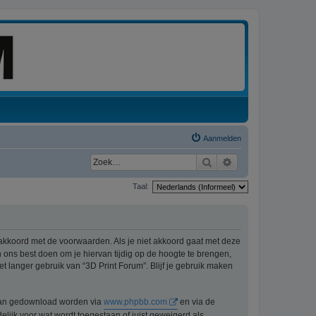
Aanmelden
Zoek
Uitgebreid zoeken
Taal:
 akkoord met de voorwaarden. Als je niet akkoord gaat met deze
ons best doen om je hiervan tijdig op de hoogte te brengen,
t langer gebruik van “3D Print Forum”. Blijf je gebruik maken
n kan gedownload worden via
www.phpbb.com
en via de
lijk voor wat wordt toegestaan of juist geweigerd als