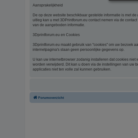
Aansprakelijkheid
De op deze website beschikbaar gestelde informatie is met de g
uitleg kan u met 3DPrintforum.eu contact nemen via de contact 
van de aangeboden informatie.
3Dprintforum.eu en Cookies
3Dprintforum.eu maakt gebruik van "cookies" om uw bezoek aan
internetpagina's slaan geen persoonlijke gegevens op.
U kan uw internetbrowser zodanig installeren dat cookies niet
worden verwijderd. Dit kan u doen via de instellingen van uw b
applicaties niet ten volle zal kunnen gebruiken.
Forumoverzicht