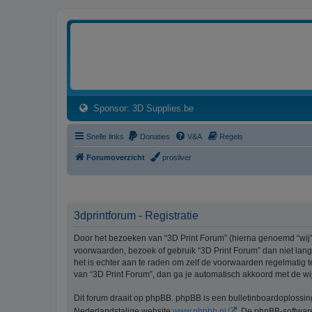
3dprintforum
Het 3D print forum van de Benelux na de sluiting van 3dprintforum.nl
(Opens a new tab)
Sponsor: 3D Supplies.be
Snelle links
Donaties
V&A
Regels
Forumoverzicht
prosilver
3dprintforum - Registratie
Door het bezoeken van “3D Print Forum” (hierna genoemd “wij”, 
voorwaarden, bezoek of gebruik “3D Print Forum” dan niet lang
het is echter aan te raden om zelf de voorwaarden regelmatig t
van “3D Print Forum”, dan ga je automatisch akkoord met de wi
Dit forum draait op phpBB. phpBB is een bulletinboardoplossi
Nederlandstalige website
www.phpbb.nl
. De phpBB-software