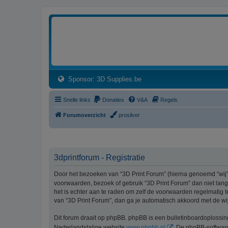
3dprintforum
Het 3D print forum van de Benelux na de sluiting van 3dprintforum.nl
(Opens a new tab)
Sponsor: 3D Supplies.be
Snelle links
Donaties
V&A
Regels
Forumoverzicht
prosilver
3dprintforum - Registratie
Door het bezoeken van “3D Print Forum” (hierna genoemd “wij”, 
voorwaarden, bezoek of gebruik “3D Print Forum” dan niet lang
het is echter aan te raden om zelf de voorwaarden regelmatig t
van “3D Print Forum”, dan ga je automatisch akkoord met de wi
Dit forum draait op phpBB. phpBB is een bulletinboardoplossi
Nederlandstalige website
www.phpbb.nl
. De phpBB-software