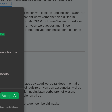
pbb.nl
.
eriaal bevat die de wetten van je eigen land, het land waar “3D
ijke ingang en permanent wordt verbannen van dit forum.
aat er mee akkoord dat “3D Print Forum” het recht heeft om
formatie die je bij ons invoert wordt opgeslagen in een
ntwoordelijk worden gehouden voor een hackpoging die ertoe
Use
.
ary for the
 media
rsoonlijke informatie gevraagd wordt, zal deze informatie
ie als gevolg van het registreren van een account dan wel op
. U kan deze, indien nodig, laten verbeteren of wissen.
Accept All
t, kan u klacht indienen bij de
evens vindt u in het algemeen beleid inzake
ized with Klaro!
waarden: