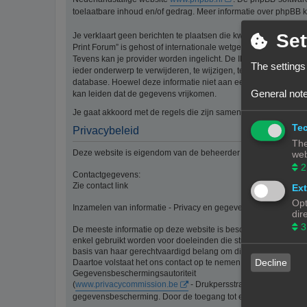
toelaatbare inhoud en/of gedrag. Meer informatie over phpBB 
Set
Je verklaart geen berichten te plaatsen die kwetsend, obsceen, 
Print Forum” is gehost of internationale wetgeving kunnen sch
Tevens kan je provider worden ingelicht. De IP-adressen van 
The settings
ieder onderwerp te verwijderen, te wijzigen, te sluiten of te ve
database. Hoewel deze informatie niet aan een derde partij z
General note
kan leiden dat de gegevens vrijkomen.
Je gaat akkoord met de regels die zijn samengesteld door de b
Tec
Privacybeleid
The
Deze website is eigendom van de beheerder van 3Dprintforum
web
2
Contactgegevens:
Zie contact link
Ext
Opt
Inzamelen van informatie - Privacy en gegevensbescherming
dir
3
De meeste informatie op deze website is beschikbaar zonder d
enkel gebruikt worden voor doeleinden die strikt aansluiten bi
basis van haar gerechtvaardigd belang om diensten te verlenen
Decline
Daartoe volstaat het ons contact op te nemen via de contact li
Gegevensbeschermingsautoriteit
(
www.privacycommission.be
- Drukpersstraat 35 te 1000 Br
gegevensbescherming. Door de toegang tot en het gebruik van 