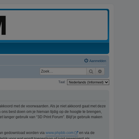
Aanmelden
Zoek
Uitgebreid zoeken
Taal:
 akkoord met de voorwaarden. Als je niet akkoord gaat met deze
ons best doen om je hiervan tijdig op de hoogte te brengen,
t langer gebruik van “3D Print Forum”. Blijf je gebruik maken
n kan gedownload worden via
www.phpbb.com
en via de
lijk voor wat wordt toegestaan of juist geweigerd als