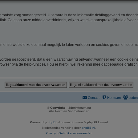
rootste zorg samengesteld. Uiteraard is deze informatie richtinggevend en door de 
link. Gelet op onze middelenverbintenis, wijzen we elke aansprakelijkheid af voor 
 onze website zo optimaal mogelijk te laten verlopen en cookies geven ons de mo
 worden geaccepteerd, dat u een waarschuwing ontvangt wanneer een cookie geïnst
rowser (via de help-functie). Hou er hierbij wel rekening mee dat bepaalde grafisc
Contact
Het team
Leden
© Copyright
! - 3dprintforum.eu
Alle Rechten Voorbehouden
Powered by
phpBB
® Forum Software © phpBB Limited
Nederlandse vertaling door
phpBB.nl
.
Privacy
|
Gebruikersvoorwaarden