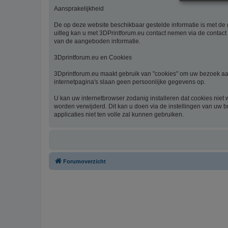
Aansprakelijkheid
De op deze website beschikbaar gestelde informatie is met de g
uitleg kan u met 3DPrintforum.eu contact nemen via de contact 
van de aangeboden informatie.
3Dprintforum.eu en Cookies
3Dprintforum.eu maakt gebruik van "cookies" om uw bezoek aan
internetpagina's slaan geen persoonlijke gegevens op.
U kan uw internetbrowser zodanig installeren dat cookies niet
worden verwijderd. Dit kan u doen via de instellingen van uw b
applicaties niet ten volle zal kunnen gebruiken.
Forumoverzicht