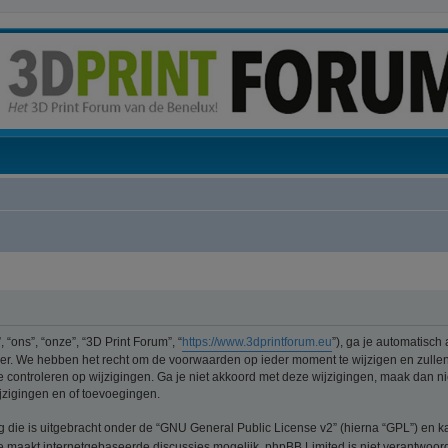
“ons”, “onze”, “3D Print Forum”, “
https://www.3dprintforum.eu
”), ga je automatisch
er. We hebben het recht om de voorwaarden op ieder moment te wijzigen en zullen 
e controleren op wijzigingen. Ga je niet akkoord met deze wijzigingen, maak dan nie
jzigingen en of toevoegingen.
ng die is uitgebracht onder de “GNU General Public License v2” (hierna “GPL”) e
 maakt internetgebaseerde discussies mogelijk. phpBB Limited is niet verantwoorde