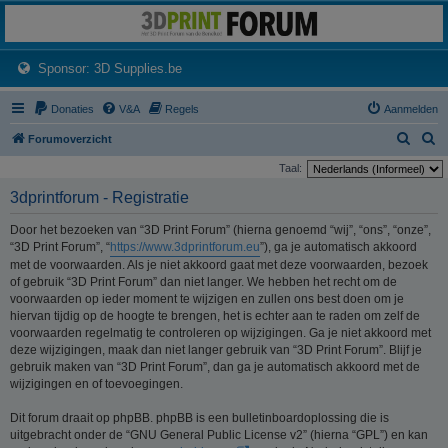
3dprintforum
Het 3D print forum van de Benelux na de sluiting van 3dprintforum.nl
(Opens a new tab)
Sponsor: 3D Supplies.be
Donaties
V&A
Regels
Aanmelden
Z
Z
Forumoverzicht
o
o
Taal:
e
e
3dprintforum - Registratie
k
k
Door het bezoeken van “3D Print Forum” (hierna genoemd “wij”, “ons”, “onze”,
“3D Print Forum”, “
https://www.3dprintforum.eu
”), ga je automatisch akkoord
met de voorwaarden. Als je niet akkoord gaat met deze voorwaarden, bezoek
of gebruik “3D Print Forum” dan niet langer. We hebben het recht om de
voorwaarden op ieder moment te wijzigen en zullen ons best doen om je
hiervan tijdig op de hoogte te brengen, het is echter aan te raden om zelf de
voorwaarden regelmatig te controleren op wijzigingen. Ga je niet akkoord met
deze wijzigingen, maak dan niet langer gebruik van “3D Print Forum”. Blijf je
gebruik maken van “3D Print Forum”, dan ga je automatisch akkoord met de
wijzigingen en of toevoegingen.
Dit forum draait op phpBB. phpBB is een bulletinboardoplossing die is
uitgebracht onder de “GNU General Public License v2” (hierna “GPL”) en kan