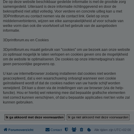
De op deze website beschikbaar gestelde informatie is met de grootste zorg
samengesteld. Uiteraard is deze informatie richtinggevend en door de
beknoptheid niet altijd volledig. Voor verdere en concrete uitleg kan u met
3DPrintforum.eu contact nemen via de contact link. Gelet op onze
middelenverbintenis, wijzen we elke aansprakelijkheid af voor schade van
welke vorm dan ook die voortvloeit uit het gebruik van de aangeboden
informatie.
3Dprintforum.eu en Cookies
3Dprintforum.eu maakt gebruik van "cookies" om uw bezoek aan onze website
zo optimaal mogelijk te laten verlopen en cookies geven ons de mogelijkheid
om de website te optimaliseren. De cookies op onze internetpagina's slaan
geen persoonlijke gegevens op.
U kan uw internetbrowser zodanig installeren dat cookies niet worden
geaccepteerd, dat u een waarschuwing ontvangt wanneer een cookie
geïnstalleerd wordt of dat de cookies nadien van uw harde schijf worden
verwijderd. Dit kan u doen via de instellingen van uw browser (via de help-
functie). Hou er hierbij wel rekening mee dat bepaalde grafische elementen
niet correct kunnen verschijnen, of dat u bepaalde applicaties niet ten volle zal
kunnen gebruiken.
Forumoverzicht
Contact
Alle tijden zijn
UTC+02:00