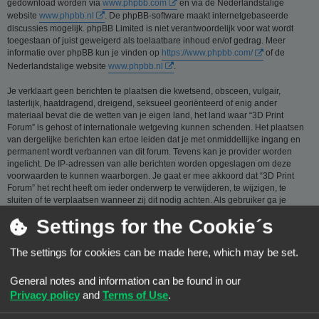
gedownload worden via
www.phpbb.com
en via de Nederlandstalige
website
www.phpbb.nl
. De phpBB-software maakt internetgebaseerde
discussies mogelijk. phpBB Limited is niet verantwoordelijk voor wat wordt
toegestaan of juist geweigerd als toelaatbare inhoud en/of gedrag. Meer
informatie over phpBB kun je vinden op
https://www.phpbb.com/
of de
Nederlandstalige website
www.phpbb.nl
.
Je verklaart geen berichten te plaatsen die kwetsend, obsceen, vulgair,
lasterlijk, haatdragend, dreigend, seksueel georiënteerd of enig ander
materiaal bevat die de wetten van je eigen land, het land waar “3D Print
Forum” is gehost of internationale wetgeving kunnen schenden. Het plaatsen
van dergelijke berichten kan ertoe leiden dat je met onmiddellijke ingang en
permanent wordt verbannen van dit forum. Tevens kan je provider worden
ingelicht. De IP-adressen van alle berichten worden opgeslagen om deze
voorwaarden te kunnen waarborgen. Je gaat er mee akkoord dat “3D Print
Forum” het recht heeft om ieder onderwerp te verwijderen, te wijzigen, te
sluiten of te verplaatsen wanneer zij dit nodig achten. Als gebruiker ga je
ermee akkoord, dat de informatie die je bij ons invoert wordt opgeslagen in
Settings for the Cookie´s
een database. Hoewel deze informatie niet aan een derde partij zal worden
verstrekt zónder je toestemming, kan “3D Print Forum” nóch phpBB
verantwoordelijk worden gehouden voor een hackpoging die ertoe kan leiden
The settings for cookies can be made here, which may be set.
dat de gegevens vrijkomen.
General notes and information can be found in our
Je gaat akkoord met de regels die zijn samengesteld door de beheerders van
dit forum.:
Bekijk de regels van dit Forum
Privacy policy
and
Terms of Use
.
Privacybeleid