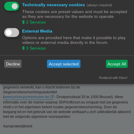
Technically necessary cookies
(always required)
Deze website is eigendom van de beheerder van 3Dprintforum.eu
These cookies are preset values and must be accepted
Contactgegevens:
as they are necessary for the website to operate.
Zie contact link
2
Services
Inzamelen van informatie - Privacy en gegevensbescherming
External Media
Options are provided here that make it possible to play
De meeste informatie op deze website is beschikbaar zonder dat er
videos or external media directly in the forum.
persoonsgegevens moeten worden verstrekt. Wanneer de gebruiker toch om
3
Services
persoonlijke informatie gevraagd wordt, zal deze informatie enkel gebruikt
worden voor doeleinden die strikt aansluiten bij de dienstverlening van en
door 3Dprintforum.eu op basis van de contractuele relatie als gevolg van het
registreren van een account dan wel op basis van haar gerechtvaardigd
Decline
Accept selected
Accept All
belang om diensten te verlenen en u hiervoor te contacteren. De informatie
over u wordt u op verzoek meegedeeld. U kan deze, indien nodig, laten
verbeteren of wissen. Daartoe volstaat het ons contact op te nemen via de
Realized with Klaro!
contact link. Bent u het niet eens met de manier waarop 3DPrintforum.eu uw
gegevens verwerkt, kan u klacht indienen bij de
Gegevensbeschermingsautoriteit
(
www.privacycommission.be
- Drukpersstraat 35 te 1000 Brussel). Meer
informatie over de manier waarop 3DPrintforum.eu omgaat met uw gegevens
vindt u in het algemeen beleid inzake gegevensbescherming. Door de
toegang tot en het gebruik van de website verklaart u zich uitdrukkelijk akkoord
met de volgende algemene voorwaarden:
Aansprakelijkheid