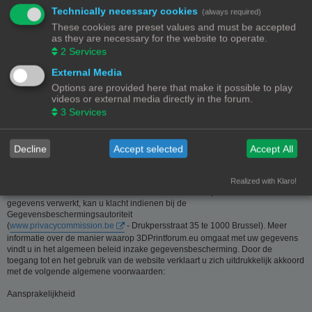
Technically necessary cookies
(always required)
Deze website is eigendom van de beheerder van 3Dprintforum.eu
These cookies are preset values and must be accepted
Contactgegevens:
as they are necessary for the website to operate.
Zie contact link
2
Services
Inzamelen van informatie - Privacy en gegevensbescherming
External Media
Options are provided here that make it possible to play
De meeste informatie op deze website is beschikbaar zonder dat er
videos or external media directly in the forum.
persoonsgegevens moeten worden verstrekt. Wanneer de gebruiker toch om
3
Services
persoonlijke informatie gevraagd wordt, zal deze informatie enkel gebruikt
worden voor doeleinden die strikt aansluiten bij de dienstverlening van en
door 3Dprintforum.eu op basis van de contractuele relatie als gevolg van het
registreren van een account dan wel op basis van haar gerechtvaardigd
Decline
Accept selected
Accept All
belang om diensten te verlenen en u hiervoor te contacteren. De informatie
over u wordt u op verzoek meegedeeld. U kan deze, indien nodig, laten
verbeteren of wissen. Daartoe volstaat het ons contact op te nemen via de
Realized with Klaro!
contact link. Bent u het niet eens met de manier waarop 3DPrintforum.eu uw
gegevens verwerkt, kan u klacht indienen bij de
Gegevensbeschermingsautoriteit
(
www.privacycommission.be
- Drukpersstraat 35 te 1000 Brussel). Meer
informatie over de manier waarop 3DPrintforum.eu omgaat met uw gegevens
vindt u in het algemeen beleid inzake gegevensbescherming. Door de
toegang tot en het gebruik van de website verklaart u zich uitdrukkelijk akkoord
met de volgende algemene voorwaarden:
Aansprakelijkheid