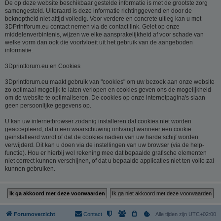
De op deze website beschikbaar gestelde informatie is met de grootste zorg
samengesteld. Uiteraard is deze informatie richtinggevend en door de
beknoptheid niet altijd volledig. Voor verdere en concrete uitleg kan u met
3DPrintforum.eu contact nemen via de contact link. Gelet op onze
middelenverbintenis, wijzen we elke aansprakelijkheid af voor schade van
welke vorm dan ook die voortvloeit uit het gebruik van de aangeboden
informatie.
3Dprintforum.eu en Cookies
3Dprintforum.eu maakt gebruik van "cookies" om uw bezoek aan onze website
zo optimaal mogelijk te laten verlopen en cookies geven ons de mogelijkheid
om de website te optimaliseren. De cookies op onze internetpagina's slaan
geen persoonlijke gegevens op.
U kan uw internetbrowser zodanig installeren dat cookies niet worden
geaccepteerd, dat u een waarschuwing ontvangt wanneer een cookie
geïnstalleerd wordt of dat de cookies nadien van uw harde schijf worden
verwijderd. Dit kan u doen via de instellingen van uw browser (via de help-
functie). Hou er hierbij wel rekening mee dat bepaalde grafische elementen
niet correct kunnen verschijnen, of dat u bepaalde applicaties niet ten volle zal
kunnen gebruiken.
Forumoverzicht
Contact
Alle tijden zijn
UTC+02:00