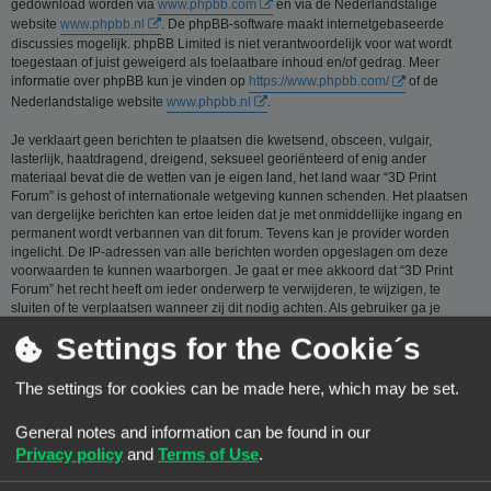
gedownload worden via
www.phpbb.com
en via de Nederlandstalige
website
www.phpbb.nl
. De phpBB-software maakt internetgebaseerde
discussies mogelijk. phpBB Limited is niet verantwoordelijk voor wat wordt
toegestaan of juist geweigerd als toelaatbare inhoud en/of gedrag. Meer
informatie over phpBB kun je vinden op
https://www.phpbb.com/
of de
Nederlandstalige website
www.phpbb.nl
.
Je verklaart geen berichten te plaatsen die kwetsend, obsceen, vulgair,
lasterlijk, haatdragend, dreigend, seksueel georiënteerd of enig ander
materiaal bevat die de wetten van je eigen land, het land waar “3D Print
Forum” is gehost of internationale wetgeving kunnen schenden. Het plaatsen
van dergelijke berichten kan ertoe leiden dat je met onmiddellijke ingang en
permanent wordt verbannen van dit forum. Tevens kan je provider worden
ingelicht. De IP-adressen van alle berichten worden opgeslagen om deze
voorwaarden te kunnen waarborgen. Je gaat er mee akkoord dat “3D Print
Forum” het recht heeft om ieder onderwerp te verwijderen, te wijzigen, te
sluiten of te verplaatsen wanneer zij dit nodig achten. Als gebruiker ga je
ermee akkoord, dat de informatie die je bij ons invoert wordt opgeslagen in
Settings for the Cookie´s
een database. Hoewel deze informatie niet aan een derde partij zal worden
verstrekt zónder je toestemming, kan “3D Print Forum” nóch phpBB
verantwoordelijk worden gehouden voor een hackpoging die ertoe kan leiden
The settings for cookies can be made here, which may be set.
dat de gegevens vrijkomen.
General notes and information can be found in our
Je gaat akkoord met de regels die zijn samengesteld door de beheerders van
dit forum.:
Bekijk de regels van dit Forum
Privacy policy
and
Terms of Use
.
Privacybeleid