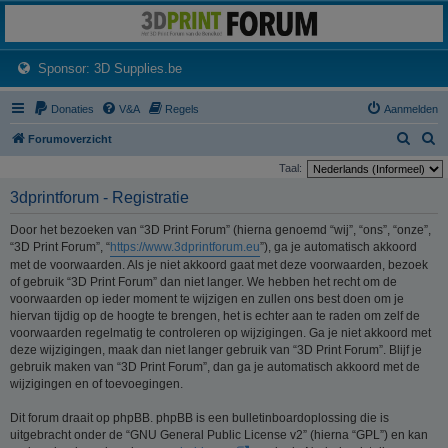
3dprintforum
Het 3D print forum van de Benelux na de sluiting van 3dprintforum.nl
(Opens a new tab)
Sponsor: 3D Supplies.be
Donaties
V&A
Regels
Aanmelden
Z
Z
Forumoverzicht
o
o
Taal:
e
e
3dprintforum - Registratie
k
k
Door het bezoeken van “3D Print Forum” (hierna genoemd “wij”, “ons”, “onze”,
“3D Print Forum”, “
https://www.3dprintforum.eu
”), ga je automatisch akkoord
met de voorwaarden. Als je niet akkoord gaat met deze voorwaarden, bezoek
of gebruik “3D Print Forum” dan niet langer. We hebben het recht om de
voorwaarden op ieder moment te wijzigen en zullen ons best doen om je
hiervan tijdig op de hoogte te brengen, het is echter aan te raden om zelf de
voorwaarden regelmatig te controleren op wijzigingen. Ga je niet akkoord met
deze wijzigingen, maak dan niet langer gebruik van “3D Print Forum”. Blijf je
gebruik maken van “3D Print Forum”, dan ga je automatisch akkoord met de
wijzigingen en of toevoegingen.
Dit forum draait op phpBB. phpBB is een bulletinboardoplossing die is
uitgebracht onder de “GNU General Public License v2” (hierna “GPL”) en kan