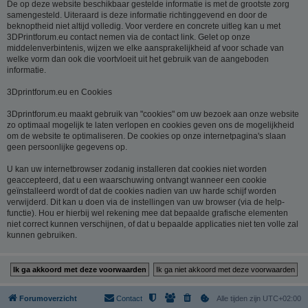
De op deze website beschikbaar gestelde informatie is met de grootste zorg
samengesteld. Uiteraard is deze informatie richtinggevend en door de
beknoptheid niet altijd volledig. Voor verdere en concrete uitleg kan u met
3DPrintforum.eu contact nemen via de contact link. Gelet op onze
middelenverbintenis, wijzen we elke aansprakelijkheid af voor schade van
welke vorm dan ook die voortvloeit uit het gebruik van de aangeboden
informatie.
3Dprintforum.eu en Cookies
3Dprintforum.eu maakt gebruik van "cookies" om uw bezoek aan onze website
zo optimaal mogelijk te laten verlopen en cookies geven ons de mogelijkheid
om de website te optimaliseren. De cookies op onze internetpagina's slaan
geen persoonlijke gegevens op.
U kan uw internetbrowser zodanig installeren dat cookies niet worden
geaccepteerd, dat u een waarschuwing ontvangt wanneer een cookie
geïnstalleerd wordt of dat de cookies nadien van uw harde schijf worden
verwijderd. Dit kan u doen via de instellingen van uw browser (via de help-
functie). Hou er hierbij wel rekening mee dat bepaalde grafische elementen
niet correct kunnen verschijnen, of dat u bepaalde applicaties niet ten volle zal
kunnen gebruiken.
Forumoverzicht
Contact
Alle tijden zijn
UTC+02:00