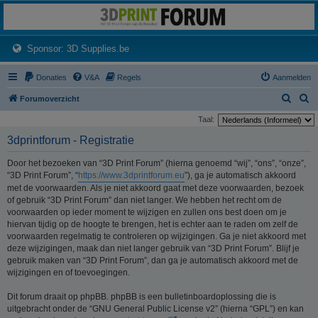
3dprintforum
Het 3D print forum van de Benelux na de sluiting van 3dprintforum.nl
(Opens a new tab)
Sponsor: 3D Supplies.be
Donaties
V&A
Regels
Aanmelden
Z
Z
Forumoverzicht
o
o
Taal:
e
e
3dprintforum - Registratie
k
k
Door het bezoeken van “3D Print Forum” (hierna genoemd “wij”, “ons”, “onze”,
“3D Print Forum”, “
https://www.3dprintforum.eu
”), ga je automatisch akkoord
met de voorwaarden. Als je niet akkoord gaat met deze voorwaarden, bezoek
of gebruik “3D Print Forum” dan niet langer. We hebben het recht om de
voorwaarden op ieder moment te wijzigen en zullen ons best doen om je
hiervan tijdig op de hoogte te brengen, het is echter aan te raden om zelf de
voorwaarden regelmatig te controleren op wijzigingen. Ga je niet akkoord met
deze wijzigingen, maak dan niet langer gebruik van “3D Print Forum”. Blijf je
gebruik maken van “3D Print Forum”, dan ga je automatisch akkoord met de
wijzigingen en of toevoegingen.
Dit forum draait op phpBB. phpBB is een bulletinboardoplossing die is
uitgebracht onder de “GNU General Public License v2” (hierna “GPL”) en kan