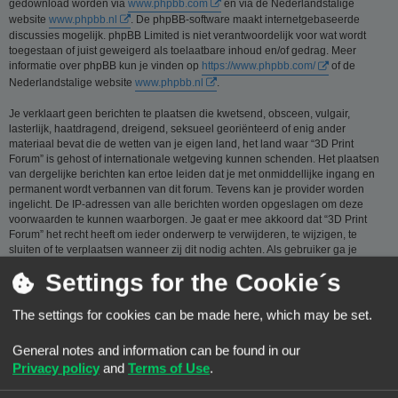
gedownload worden via
www.phpbb.com
en via de Nederlandstalige
website
www.phpbb.nl
. De phpBB-software maakt internetgebaseerde
discussies mogelijk. phpBB Limited is niet verantwoordelijk voor wat wordt
toegestaan of juist geweigerd als toelaatbare inhoud en/of gedrag. Meer
informatie over phpBB kun je vinden op
https://www.phpbb.com/
of de
Nederlandstalige website
www.phpbb.nl
.
Je verklaart geen berichten te plaatsen die kwetsend, obsceen, vulgair,
lasterlijk, haatdragend, dreigend, seksueel georiënteerd of enig ander
materiaal bevat die de wetten van je eigen land, het land waar “3D Print
Forum” is gehost of internationale wetgeving kunnen schenden. Het plaatsen
van dergelijke berichten kan ertoe leiden dat je met onmiddellijke ingang en
permanent wordt verbannen van dit forum. Tevens kan je provider worden
ingelicht. De IP-adressen van alle berichten worden opgeslagen om deze
voorwaarden te kunnen waarborgen. Je gaat er mee akkoord dat “3D Print
Forum” het recht heeft om ieder onderwerp te verwijderen, te wijzigen, te
sluiten of te verplaatsen wanneer zij dit nodig achten. Als gebruiker ga je
ermee akkoord, dat de informatie die je bij ons invoert wordt opgeslagen in
Settings for the Cookie´s
een database. Hoewel deze informatie niet aan een derde partij zal worden
verstrekt zónder je toestemming, kan “3D Print Forum” nóch phpBB
verantwoordelijk worden gehouden voor een hackpoging die ertoe kan leiden
The settings for cookies can be made here, which may be set.
dat de gegevens vrijkomen.
General notes and information can be found in our
Je gaat akkoord met de regels die zijn samengesteld door de beheerders van
dit forum.:
Bekijk de regels van dit Forum
Privacy policy
and
Terms of Use
.
Privacybeleid