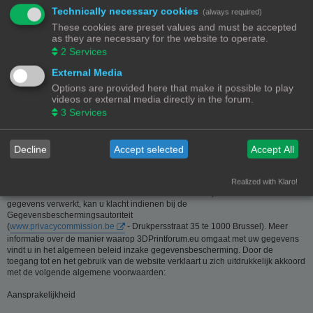
Technically necessary cookies
(always required)
Deze website is eigendom van de beheerder van 3Dprintforum.eu
These cookies are preset values and must be accepted
Contactgegevens:
as they are necessary for the website to operate.
Zie contact link
2
Services
Inzamelen van informatie - Privacy en gegevensbescherming
External Media
Options are provided here that make it possible to play
De meeste informatie op deze website is beschikbaar zonder dat er
videos or external media directly in the forum.
persoonsgegevens moeten worden verstrekt. Wanneer de gebruiker toch om
3
Services
persoonlijke informatie gevraagd wordt, zal deze informatie enkel gebruikt
worden voor doeleinden die strikt aansluiten bij de dienstverlening van en
door 3Dprintforum.eu op basis van de contractuele relatie als gevolg van het
registreren van een account dan wel op basis van haar gerechtvaardigd
Decline
Accept selected
Accept All
belang om diensten te verlenen en u hiervoor te contacteren. De informatie
over u wordt u op verzoek meegedeeld. U kan deze, indien nodig, laten
verbeteren of wissen. Daartoe volstaat het ons contact op te nemen via de
Realized with Klaro!
contact link. Bent u het niet eens met de manier waarop 3DPrintforum.eu uw
gegevens verwerkt, kan u klacht indienen bij de
Gegevensbeschermingsautoriteit
(
www.privacycommission.be
- Drukpersstraat 35 te 1000 Brussel). Meer
informatie over de manier waarop 3DPrintforum.eu omgaat met uw gegevens
vindt u in het algemeen beleid inzake gegevensbescherming. Door de
toegang tot en het gebruik van de website verklaart u zich uitdrukkelijk akkoord
met de volgende algemene voorwaarden:
Aansprakelijkheid