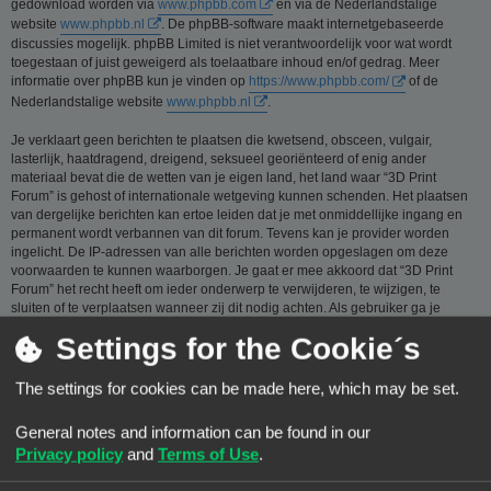
gedownload worden via
www.phpbb.com
en via de Nederlandstalige
website
www.phpbb.nl
. De phpBB-software maakt internetgebaseerde
discussies mogelijk. phpBB Limited is niet verantwoordelijk voor wat wordt
toegestaan of juist geweigerd als toelaatbare inhoud en/of gedrag. Meer
informatie over phpBB kun je vinden op
https://www.phpbb.com/
of de
Nederlandstalige website
www.phpbb.nl
.
Je verklaart geen berichten te plaatsen die kwetsend, obsceen, vulgair,
lasterlijk, haatdragend, dreigend, seksueel georiënteerd of enig ander
materiaal bevat die de wetten van je eigen land, het land waar “3D Print
Forum” is gehost of internationale wetgeving kunnen schenden. Het plaatsen
van dergelijke berichten kan ertoe leiden dat je met onmiddellijke ingang en
permanent wordt verbannen van dit forum. Tevens kan je provider worden
ingelicht. De IP-adressen van alle berichten worden opgeslagen om deze
voorwaarden te kunnen waarborgen. Je gaat er mee akkoord dat “3D Print
Forum” het recht heeft om ieder onderwerp te verwijderen, te wijzigen, te
sluiten of te verplaatsen wanneer zij dit nodig achten. Als gebruiker ga je
ermee akkoord, dat de informatie die je bij ons invoert wordt opgeslagen in
Settings for the Cookie´s
een database. Hoewel deze informatie niet aan een derde partij zal worden
verstrekt zónder je toestemming, kan “3D Print Forum” nóch phpBB
verantwoordelijk worden gehouden voor een hackpoging die ertoe kan leiden
The settings for cookies can be made here, which may be set.
dat de gegevens vrijkomen.
General notes and information can be found in our
Je gaat akkoord met de regels die zijn samengesteld door de beheerders van
dit forum.:
Bekijk de regels van dit Forum
Privacy policy
and
Terms of Use
.
Privacybeleid