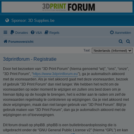
3dprintforum
Het 3D print forum van de Benelux na de sluiting van 3dprintforum.nl
(Opens a new tab)
Sponsor: 3D Supplies.be
Donaties
V&A
Regels
Aanmelden
Z
Z
Forumoverzicht
o
o
Taal:
e
e
3dprintforum - Registratie
k
k
Door het bezoeken van “3D Print Forum” (hierna genoemd “wij”, “ons”, “onze”,
“3D Print Forum”, “
https://www.3dprintforum.eu
”), ga je automatisch akkoord
met de voorwaarden. Als je niet akkoord gaat met deze voorwaarden, bezoek
of gebruik “3D Print Forum” dan niet langer. We hebben het recht om de
voorwaarden op ieder moment te wijzigen en zullen ons best doen om je
hiervan tijdig op de hoogte te brengen, het is echter aan te raden om zelf de
voorwaarden regelmatig te controleren op wijzigingen. Ga je niet akkoord met
deze wijzigingen, maak dan niet langer gebruik van “3D Print Forum”. Blijf je
gebruik maken van “3D Print Forum”, dan ga je automatisch akkoord met de
wijzigingen en of toevoegingen.
Dit forum draait op phpBB. phpBB is een bulletinboardoplossing die is
uitgebracht onder de “GNU General Public License v2” (hierna “GPL”) en kan