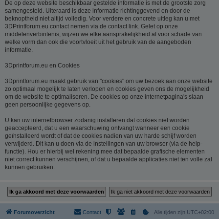
De op deze website beschikbaar gestelde informatie is met de grootste zorg
samengesteld. Uiteraard is deze informatie richtinggevend en door de
beknoptheid niet altijd volledig. Voor verdere en concrete uitleg kan u met
3DPrintforum.eu contact nemen via de contact link. Gelet op onze
middelenverbintenis, wijzen we elke aansprakelijkheid af voor schade van
welke vorm dan ook die voortvloeit uit het gebruik van de aangeboden
informatie.
3Dprintforum.eu en Cookies
3Dprintforum.eu maakt gebruik van "cookies" om uw bezoek aan onze website
zo optimaal mogelijk te laten verlopen en cookies geven ons de mogelijkheid
om de website te optimaliseren. De cookies op onze internetpagina's slaan
geen persoonlijke gegevens op.
U kan uw internetbrowser zodanig installeren dat cookies niet worden
geaccepteerd, dat u een waarschuwing ontvangt wanneer een cookie
geïnstalleerd wordt of dat de cookies nadien van uw harde schijf worden
verwijderd. Dit kan u doen via de instellingen van uw browser (via de help-
functie). Hou er hierbij wel rekening mee dat bepaalde grafische elementen
niet correct kunnen verschijnen, of dat u bepaalde applicaties niet ten volle zal
kunnen gebruiken.
Forumoverzicht
Contact
Alle tijden zijn
UTC+02:00