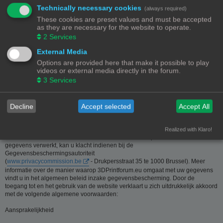
Technically necessary cookies
(always required)
Deze website is eigendom van de beheerder van 3Dprintforum.eu
These cookies are preset values and must be accepted
Contactgegevens:
as they are necessary for the website to operate.
Zie contact link
2
Services
Inzamelen van informatie - Privacy en gegevensbescherming
External Media
Options are provided here that make it possible to play
De meeste informatie op deze website is beschikbaar zonder dat er
videos or external media directly in the forum.
persoonsgegevens moeten worden verstrekt. Wanneer de gebruiker toch om
3
Services
persoonlijke informatie gevraagd wordt, zal deze informatie enkel gebruikt
worden voor doeleinden die strikt aansluiten bij de dienstverlening van en
door 3Dprintforum.eu op basis van de contractuele relatie als gevolg van het
registreren van een account dan wel op basis van haar gerechtvaardigd
Decline
Accept selected
Accept All
belang om diensten te verlenen en u hiervoor te contacteren. De informatie
over u wordt u op verzoek meegedeeld. U kan deze, indien nodig, laten
verbeteren of wissen. Daartoe volstaat het ons contact op te nemen via de
Realized with Klaro!
contact link. Bent u het niet eens met de manier waarop 3DPrintforum.eu uw
gegevens verwerkt, kan u klacht indienen bij de
Gegevensbeschermingsautoriteit
(
www.privacycommission.be
- Drukpersstraat 35 te 1000 Brussel). Meer
informatie over de manier waarop 3DPrintforum.eu omgaat met uw gegevens
vindt u in het algemeen beleid inzake gegevensbescherming. Door de
toegang tot en het gebruik van de website verklaart u zich uitdrukkelijk akkoord
met de volgende algemene voorwaarden:
Aansprakelijkheid