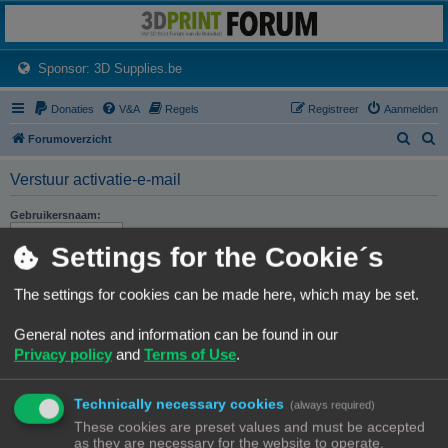
3dprintforum
Het 3D print forum van de Benelux na de sluiting van 3dprintforum.nl
(Opens a new tab)
Sponsor: 3D Supplies.be
Donaties
V&A
Regels
Registreer
Aanmelden
Z
Z
Forumoverzicht
o
o
Verstuur activatie-e-mail
e
e
k
k
Gebruikersnaam:
Settings for the Cookie´s
E-mailadres:
Met dit e-mailadres wordt het e-mailadres bedoeld dat bij ons bekend is. Als je het e-
mailadres nog nooit hebt gewijzigd, is dit het e-mailadres dat je hebt gebruikt bij de
The settings for cookies can be made here, which may be set.
registratie.
General notes and information can be found in our
Privacy policy
and
Terms of Use
.
Technically necessary cookies
(always required)
Forumoverzicht
Contact
Alle tijden zijn
UTC+02:00
These cookies are preset values and must be accepted
as they are necessary for the website to operate.
© Copyright
! - 3dprintforum.eu