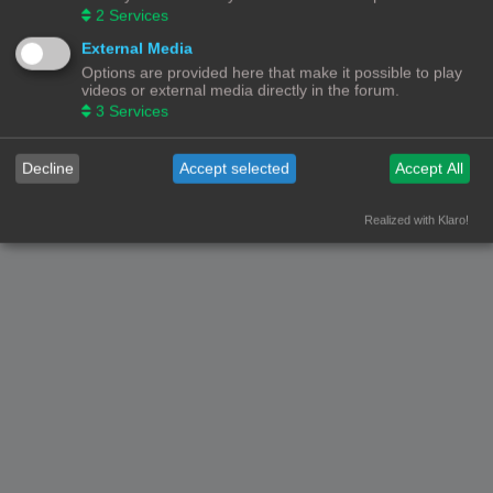
Alle Rechten Voorbehouden
2
Services
Powered by
phpBB
® Forum Software © phpBB Limited
External Media
Nederlandse vertaling door
phpBB.nl
.
Options are provided here that make it possible to play
Privacy
|
Gebruikersvoorwaarden
videos or external media directly in the forum.
3
Services
Decline
Accept selected
Accept All
Realized with Klaro!