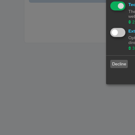
Tec
The
web
2
Ext
Opt
dir
3
Decline