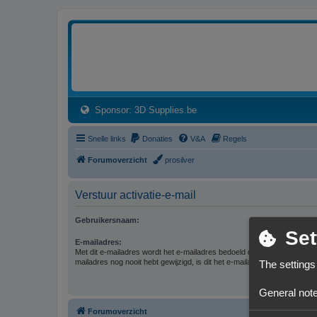
3dprintforum
Het 3D print forum van de Benelux na de sluiting van 3dprintforum.nl
(Opens a new tab)
Sponsor: 3D Supplies.be
Snelle links
Donaties
V&A
Regels
Forumoverzicht
prosilver
Verstuur activatie-e-mail
Gebruikersnaam:
Set
E-mailadres:
Met dit e-mailadres wordt het e-mailadres bedoeld dat bij ons bekend is.
mailadres nog nooit hebt gewijzigd, is dit het e-mailadres dat je hebt gebr
The settings
General note
Forumoverzicht