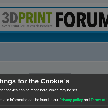
tings for the Cookie´s
 Als je het e-
uikt bij de registratie.
 for cookies can be made here, which may be set.
s and information can be found in our
Privacy policy
and
Terms of 
Contact
Het team
Leden