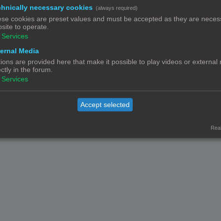
hnically necessary cookies
(always required)
© Copyright
! - 3dprintforum.eu
se cookies are preset values and must be accepted as they are necess
Alle Rechten Voorbehouden
site to operate.
Services
Powered by
phpBB
® Forum Software © phpBB Limited
Nederlandse vertaling door
phpBB.nl
.
ernal Media
Privacy
|
Gebruikersvoorwaarden
ions are provided here that make it possible to play videos or external
ectly in the forum.
Services
Accept selected
Real