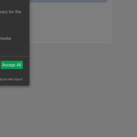
ary for the
 media
Accept All
ized with Klaro!