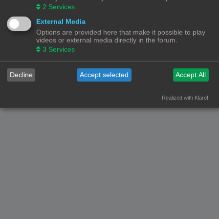
Alle Rechten Voorbehouden
2
Services
Powered by
phpBB
® Forum Software © phpBB Limited
External Media
Nederlandse vertaling door
phpBB.nl
.
Options are provided here that make it possible to play
Privacy
|
Gebruikersvoorwaarden
videos or external media directly in the forum.
3
Services
Decline
Accept selected
Accept All
Realized with Klaro!