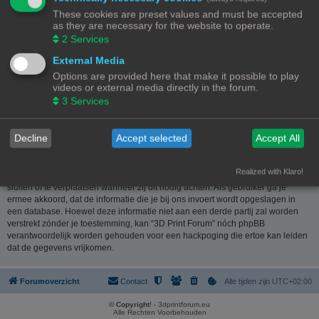
website
www.phpbb.nl
. De phpBB-software maakt internetgebaseerde
These cookies are preset values and must be accepted
discussies mogelijk. phpBB Limited is niet verantwoordelijk voor wat wordt
as they are necessary for the website to operate.
toegestaan of juist geweigerd als toelaatbare inhoud en/of gedrag. Meer
2
Services
informatie over phpBB kun je vinden op
https://www.phpbb.com/
of de
Nederlandstalige website
www.phpbb.nl
.
External Media
Options are provided here that make it possible to play
Je verklaart geen berichten te plaatsen die kwetsend, obsceen, vulgair,
videos or external media directly in the forum.
lasterlijk, haatdragend, dreigend, seksueel georiënteerd of enig ander
3
Services
materiaal bevat die de wetten van je eigen land, het land waar “3D Print
Forum” is gehost of internationale wetgeving kunnen schenden. Het plaatsen
van dergelijke berichten kan ertoe leiden dat je met onmiddellijke ingang en
Decline
Accept selected
Accept All
permanent wordt verbannen van dit forum. Tevens kan je provider worden
ingelicht. De IP-adressen van alle berichten worden opgeslagen om deze
voorwaarden te kunnen waarborgen. Je gaat er mee akkoord dat “3D Print
Realized with Klaro!
Forum” het recht heeft om ieder onderwerp te verwijderen, te wijzigen, te
sluiten of te verplaatsen wanneer zij dit nodig achten. Als gebruiker ga je
ermee akkoord, dat de informatie die je bij ons invoert wordt opgeslagen in
een database. Hoewel deze informatie niet aan een derde partij zal worden
verstrekt zónder je toestemming, kan “3D Print Forum” nóch phpBB
verantwoordelijk worden gehouden voor een hackpoging die ertoe kan leiden
dat de gegevens vrijkomen.
Forumoverzicht
Contact
Alle tijden zijn
UTC+02:00
© Copyright
! - 3dprintforum.eu
Alle Rechten Voorbehouden