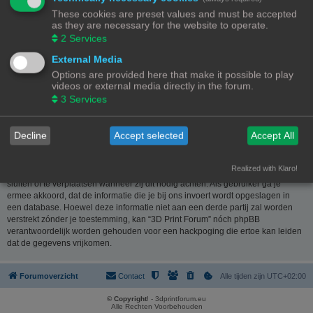
website
www.phpbb.nl
. De phpBB-software maakt internetgebaseerde
These cookies are preset values and must be accepted
discussies mogelijk. phpBB Limited is niet verantwoordelijk voor wat wordt
as they are necessary for the website to operate.
toegestaan of juist geweigerd als toelaatbare inhoud en/of gedrag. Meer
2
Services
informatie over phpBB kun je vinden op
https://www.phpbb.com/
of de
Nederlandstalige website
www.phpbb.nl
.
External Media
Options are provided here that make it possible to play
Je verklaart geen berichten te plaatsen die kwetsend, obsceen, vulgair,
videos or external media directly in the forum.
lasterlijk, haatdragend, dreigend, seksueel georiënteerd of enig ander
3
Services
materiaal bevat die de wetten van je eigen land, het land waar “3D Print
Forum” is gehost of internationale wetgeving kunnen schenden. Het plaatsen
van dergelijke berichten kan ertoe leiden dat je met onmiddellijke ingang en
Decline
Accept selected
Accept All
permanent wordt verbannen van dit forum. Tevens kan je provider worden
ingelicht. De IP-adressen van alle berichten worden opgeslagen om deze
voorwaarden te kunnen waarborgen. Je gaat er mee akkoord dat “3D Print
Realized with Klaro!
Forum” het recht heeft om ieder onderwerp te verwijderen, te wijzigen, te
sluiten of te verplaatsen wanneer zij dit nodig achten. Als gebruiker ga je
ermee akkoord, dat de informatie die je bij ons invoert wordt opgeslagen in
een database. Hoewel deze informatie niet aan een derde partij zal worden
verstrekt zónder je toestemming, kan “3D Print Forum” nóch phpBB
verantwoordelijk worden gehouden voor een hackpoging die ertoe kan leiden
dat de gegevens vrijkomen.
Forumoverzicht
Contact
Alle tijden zijn
UTC+02:00
© Copyright
! - 3dprintforum.eu
Alle Rechten Voorbehouden