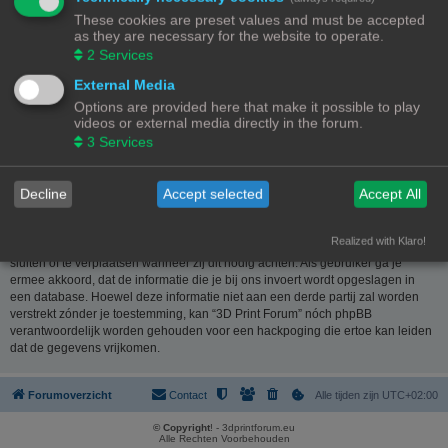
website
www.phpbb.nl
. De phpBB-software maakt internetgebaseerde
These cookies are preset values and must be accepted
discussies mogelijk. phpBB Limited is niet verantwoordelijk voor wat wordt
as they are necessary for the website to operate.
toegestaan of juist geweigerd als toelaatbare inhoud en/of gedrag. Meer
2
Services
informatie over phpBB kun je vinden op
https://www.phpbb.com/
of de
Nederlandstalige website
www.phpbb.nl
.
External Media
Options are provided here that make it possible to play
Je verklaart geen berichten te plaatsen die kwetsend, obsceen, vulgair,
videos or external media directly in the forum.
lasterlijk, haatdragend, dreigend, seksueel georiënteerd of enig ander
3
Services
materiaal bevat die de wetten van je eigen land, het land waar “3D Print
Forum” is gehost of internationale wetgeving kunnen schenden. Het plaatsen
van dergelijke berichten kan ertoe leiden dat je met onmiddellijke ingang en
Decline
Accept selected
Accept All
permanent wordt verbannen van dit forum. Tevens kan je provider worden
ingelicht. De IP-adressen van alle berichten worden opgeslagen om deze
voorwaarden te kunnen waarborgen. Je gaat er mee akkoord dat “3D Print
Realized with Klaro!
Forum” het recht heeft om ieder onderwerp te verwijderen, te wijzigen, te
sluiten of te verplaatsen wanneer zij dit nodig achten. Als gebruiker ga je
ermee akkoord, dat de informatie die je bij ons invoert wordt opgeslagen in
een database. Hoewel deze informatie niet aan een derde partij zal worden
verstrekt zónder je toestemming, kan “3D Print Forum” nóch phpBB
verantwoordelijk worden gehouden voor een hackpoging die ertoe kan leiden
dat de gegevens vrijkomen.
Forumoverzicht
Contact
Alle tijden zijn
UTC+02:00
© Copyright
! - 3dprintforum.eu
Alle Rechten Voorbehouden