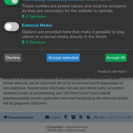
website
www.phpbb.nl
. De phpBB-software maakt internetgebaseerde
These cookies are preset values and must be accepted
discussies mogelijk. phpBB Limited is niet verantwoordelijk voor wat wordt
as they are necessary for the website to operate.
toegestaan of juist geweigerd als toelaatbare inhoud en/of gedrag. Meer
2
Services
informatie over phpBB kun je vinden op
https://www.phpbb.com/
of de
Nederlandstalige website
www.phpbb.nl
.
External Media
Options are provided here that make it possible to play
Je verklaart geen berichten te plaatsen die kwetsend, obsceen, vulgair,
videos or external media directly in the forum.
lasterlijk, haatdragend, dreigend, seksueel georiënteerd of enig ander
3
Services
materiaal bevat die de wetten van je eigen land, het land waar “3D Print
Forum” is gehost of internationale wetgeving kunnen schenden. Het plaatsen
van dergelijke berichten kan ertoe leiden dat je met onmiddellijke ingang en
Decline
Accept selected
Accept All
permanent wordt verbannen van dit forum. Tevens kan je provider worden
ingelicht. De IP-adressen van alle berichten worden opgeslagen om deze
voorwaarden te kunnen waarborgen. Je gaat er mee akkoord dat “3D Print
Realized with Klaro!
Forum” het recht heeft om ieder onderwerp te verwijderen, te wijzigen, te
sluiten of te verplaatsen wanneer zij dit nodig achten. Als gebruiker ga je
ermee akkoord, dat de informatie die je bij ons invoert wordt opgeslagen in
een database. Hoewel deze informatie niet aan een derde partij zal worden
verstrekt zónder je toestemming, kan “3D Print Forum” nóch phpBB
verantwoordelijk worden gehouden voor een hackpoging die ertoe kan leiden
dat de gegevens vrijkomen.
Forumoverzicht
Contact
Alle tijden zijn
UTC+02:00
© Copyright
! - 3dprintforum.eu
Alle Rechten Voorbehouden