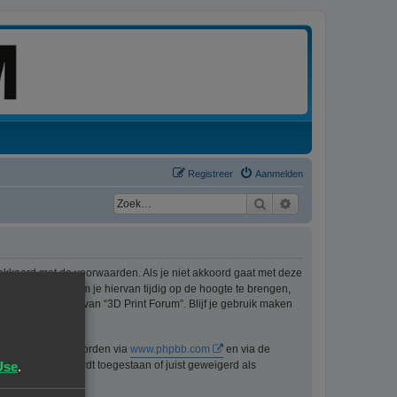
Registreer
Aanmelden
Zoek
Uitgebreid zoeken
 akkoord met de voorwaarden. Als je niet akkoord gaat met deze
ons best doen om je hiervan tijdig op de hoogte te brengen,
t langer gebruik van “3D Print Forum”. Blijf je gebruik maken
n kan gedownload worden via
www.phpbb.com
en via de
Use
.
lijk voor wat wordt toegestaan of juist geweigerd als
pbb.nl
.