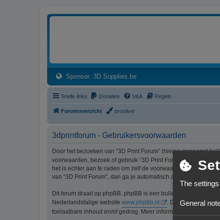
3dprintforum
Het 3D print forum van de Benelux na de sluiting van 3dprintforum.nl
(Opens a new tab)
Sponsor: 3D Supplies.be
Snelle links
Donaties
V&A
Regels
Forumoverzicht
prosilver
3dprintforum - Gebruikersvoorwaarden
Door het bezoeken van “3D Print Forum” (hierna genoemd “wij”, 
voorwaarden, bezoek of gebruik “3D Print Forum” dan niet lang
Set
het is echter aan te raden om zelf de voorwaarden regelmatig t
van “3D Print Forum”, dan ga je automatisch akkoord met de wi
The settings
Dit forum draait op phpBB. phpBB is een bulletinboardoplossi
General note
Nederlandstalige website
www.phpbb.nl
. De phpBB-software
toelaatbare inhoud en/of gedrag. Meer informatie over phpBB 