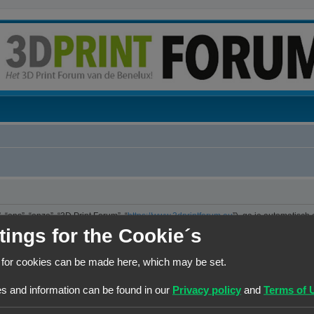
“ons”, “onze”, “3D Print Forum”, “
https://www.3dprintforum.eu
”), ga je automatisch
er. We hebben het recht om de voorwaarden op ieder moment te wijzigen en zullen 
tings for the Cookie´s
e controleren op wijzigingen. Ga je niet akkoord met deze wijzigingen, maak dan nie
jzigingen en of toevoegingen.
 for cookies can be made here, which may be set.
ng die is uitgebracht onder de “GNU General Public License v2” (hierna “GPL”) e
s and information can be found in our
Privacy policy
and
Terms of 
 maakt internetgebaseerde discussies mogelijk. phpBB Limited is niet verantwoorde
kun je vinden op
https://www.phpbb.com/
of de Nederlandstalige website
www.ph