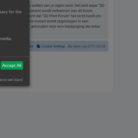
eriaal bevat die de wetten van je eigen land, het land waar “3D
ijke ingang en permanent wordt verbannen van dit forum.
ary for the
aat er mee akkoord dat “3D Print Forum” het recht heeft om
formatie die je bij ons invoert wordt opgeslagen in een
ntwoordelijk worden gehouden voor een hackpoging die ertoe
 media
Verwijder cookies
Cookie-Settings
Alle tijden zijn
UTC+02:00
Accept All
ized with Klaro!