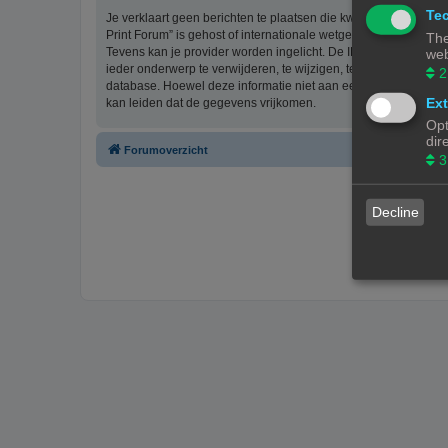
Tec
Je verklaart geen berichten te plaatsen die kwetsend, obsceen, 
Print Forum” is gehost of internationale wetgeving kunnen sch
The
Tevens kan je provider worden ingelicht. De IP-adressen van 
web
ieder onderwerp te verwijderen, te wijzigen, te sluiten of te ve
2
database. Hoewel deze informatie niet aan een derde partij z
Ext
kan leiden dat de gegevens vrijkomen.
Opt
dir
Forumoverzicht
3
Decline