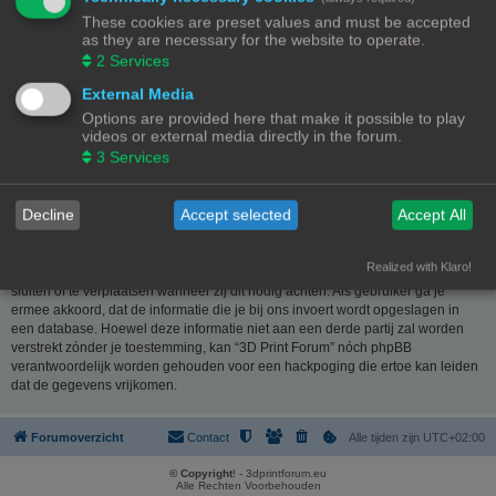
website
www.phpbb.nl
. De phpBB-software maakt internetgebaseerde
These cookies are preset values and must be accepted
discussies mogelijk. phpBB Limited is niet verantwoordelijk voor wat wordt
as they are necessary for the website to operate.
toegestaan of juist geweigerd als toelaatbare inhoud en/of gedrag. Meer
2
Services
informatie over phpBB kun je vinden op
https://www.phpbb.com/
of de
Nederlandstalige website
www.phpbb.nl
.
External Media
Options are provided here that make it possible to play
Je verklaart geen berichten te plaatsen die kwetsend, obsceen, vulgair,
videos or external media directly in the forum.
lasterlijk, haatdragend, dreigend, seksueel georiënteerd of enig ander
3
Services
materiaal bevat die de wetten van je eigen land, het land waar “3D Print
Forum” is gehost of internationale wetgeving kunnen schenden. Het plaatsen
van dergelijke berichten kan ertoe leiden dat je met onmiddellijke ingang en
Decline
Accept selected
Accept All
permanent wordt verbannen van dit forum. Tevens kan je provider worden
ingelicht. De IP-adressen van alle berichten worden opgeslagen om deze
voorwaarden te kunnen waarborgen. Je gaat er mee akkoord dat “3D Print
Realized with Klaro!
Forum” het recht heeft om ieder onderwerp te verwijderen, te wijzigen, te
sluiten of te verplaatsen wanneer zij dit nodig achten. Als gebruiker ga je
ermee akkoord, dat de informatie die je bij ons invoert wordt opgeslagen in
een database. Hoewel deze informatie niet aan een derde partij zal worden
verstrekt zónder je toestemming, kan “3D Print Forum” nóch phpBB
verantwoordelijk worden gehouden voor een hackpoging die ertoe kan leiden
dat de gegevens vrijkomen.
Forumoverzicht
Contact
Alle tijden zijn
UTC+02:00
© Copyright
! - 3dprintforum.eu
Alle Rechten Voorbehouden