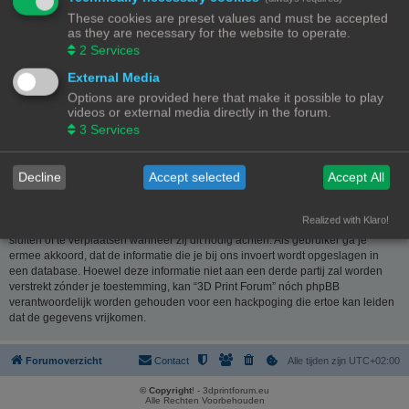
website
www.phpbb.nl
. De phpBB-software maakt internetgebaseerde
These cookies are preset values and must be accepted
discussies mogelijk. phpBB Limited is niet verantwoordelijk voor wat wordt
as they are necessary for the website to operate.
toegestaan of juist geweigerd als toelaatbare inhoud en/of gedrag. Meer
2
Services
informatie over phpBB kun je vinden op
https://www.phpbb.com/
of de
Nederlandstalige website
www.phpbb.nl
.
External Media
Options are provided here that make it possible to play
Je verklaart geen berichten te plaatsen die kwetsend, obsceen, vulgair,
videos or external media directly in the forum.
lasterlijk, haatdragend, dreigend, seksueel georiënteerd of enig ander
3
Services
materiaal bevat die de wetten van je eigen land, het land waar “3D Print
Forum” is gehost of internationale wetgeving kunnen schenden. Het plaatsen
van dergelijke berichten kan ertoe leiden dat je met onmiddellijke ingang en
Decline
Accept selected
Accept All
permanent wordt verbannen van dit forum. Tevens kan je provider worden
ingelicht. De IP-adressen van alle berichten worden opgeslagen om deze
voorwaarden te kunnen waarborgen. Je gaat er mee akkoord dat “3D Print
Realized with Klaro!
Forum” het recht heeft om ieder onderwerp te verwijderen, te wijzigen, te
sluiten of te verplaatsen wanneer zij dit nodig achten. Als gebruiker ga je
ermee akkoord, dat de informatie die je bij ons invoert wordt opgeslagen in
een database. Hoewel deze informatie niet aan een derde partij zal worden
verstrekt zónder je toestemming, kan “3D Print Forum” nóch phpBB
verantwoordelijk worden gehouden voor een hackpoging die ertoe kan leiden
dat de gegevens vrijkomen.
Forumoverzicht
Contact
Alle tijden zijn
UTC+02:00
© Copyright
! - 3dprintforum.eu
Alle Rechten Voorbehouden