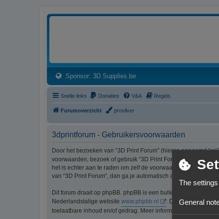
3dprintforum
Het 3D print forum van de Benelux na de sluiting van 3dprintforum.nl
(Opens a new tab)
Sponsor: 3D Supplies.be
Snelle links
Donaties
V&A
Regels
Forumoverzicht
prosilver
3dprintforum - Gebruikersvoorwaarden
Door het bezoeken van “3D Print Forum” (hierna genoemd “wij”, 
voorwaarden, bezoek of gebruik “3D Print Forum” dan niet lang
Set
het is echter aan te raden om zelf de voorwaarden regelmatig t
van “3D Print Forum”, dan ga je automatisch akkoord met de wi
The settings
Dit forum draait op phpBB. phpBB is een bulletinboardoplossi
General note
Nederlandstalige website
www.phpbb.nl
. De phpBB-software
toelaatbare inhoud en/of gedrag. Meer informatie over phpBB 