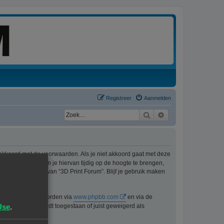
Registreer
Aanmelden
Zoek
Uitgebreid zoeken
 akkoord met de voorwaarden. Als je niet akkoord gaat met deze
ons best doen om je hiervan tijdig op de hoogte te brengen,
t langer gebruik van “3D Print Forum”. Blijf je gebruik maken
n kan gedownload worden via
www.phpbb.com
en via de
Use
.
lijk voor wat wordt toegestaan of juist geweigerd als
pbb.nl
.