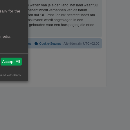
eriaal bevat die de wetten van je eigen land, het land waar “3D
ijke ingang en permanent wordt verbannen van dit forum.
ary for the
aat er mee akkoord dat “3D Print Forum” het recht heeft om
formatie die je bij ons invoert wordt opgeslagen in een
ntwoordelijk worden gehouden voor een hackpoging die ertoe
 media
Verwijder cookies
Cookie-Settings
Alle tijden zijn
UTC+02:00
Accept All
ized with Klaro!