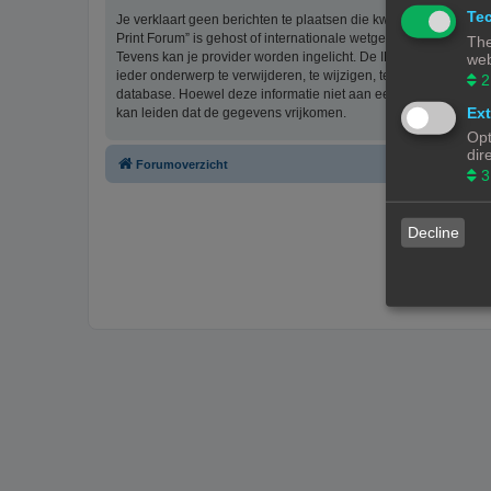
Tec
Je verklaart geen berichten te plaatsen die kwetsend, obsceen, 
Print Forum” is gehost of internationale wetgeving kunnen sch
The
Tevens kan je provider worden ingelicht. De IP-adressen van 
web
ieder onderwerp te verwijderen, te wijzigen, te sluiten of te ve
2
database. Hoewel deze informatie niet aan een derde partij z
Ext
kan leiden dat de gegevens vrijkomen.
Opt
dir
Forumoverzicht
3
Decline