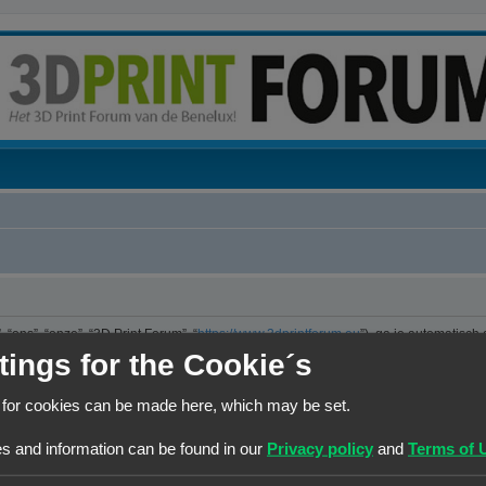
“ons”, “onze”, “3D Print Forum”, “
https://www.3dprintforum.eu
”), ga je automatisch
er. We hebben het recht om de voorwaarden op ieder moment te wijzigen en zullen 
tings for the Cookie´s
e controleren op wijzigingen. Ga je niet akkoord met deze wijzigingen, maak dan nie
jzigingen en of toevoegingen.
 for cookies can be made here, which may be set.
ng die is uitgebracht onder de “GNU General Public License v2” (hierna “GPL”) e
s and information can be found in our
Privacy policy
and
Terms of 
 maakt internetgebaseerde discussies mogelijk. phpBB Limited is niet verantwoorde
kun je vinden op
https://www.phpbb.com/
of de Nederlandstalige website
www.ph