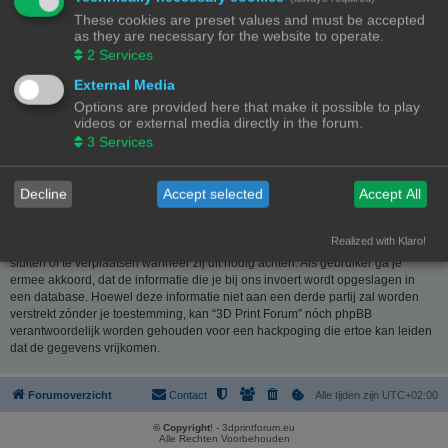
website
www.phpbb.nl
. De phpBB-software maakt internetgebaseerde
These cookies are preset values and must be accepted
discussies mogelijk. phpBB Limited is niet verantwoordelijk voor wat wordt
as they are necessary for the website to operate.
toegestaan of juist geweigerd als toelaatbare inhoud en/of gedrag. Meer
2
Services
informatie over phpBB kun je vinden op
https://www.phpbb.com/
of de
Nederlandstalige website
www.phpbb.nl
.
External Media
Options are provided here that make it possible to play
Je verklaart geen berichten te plaatsen die kwetsend, obsceen, vulgair,
videos or external media directly in the forum.
lasterlijk, haatdragend, dreigend, seksueel georiënteerd of enig ander
3
Services
materiaal bevat die de wetten van je eigen land, het land waar “3D Print
Forum” is gehost of internationale wetgeving kunnen schenden. Het plaatsen
van dergelijke berichten kan ertoe leiden dat je met onmiddellijke ingang en
Decline
Accept selected
Accept All
permanent wordt verbannen van dit forum. Tevens kan je provider worden
ingelicht. De IP-adressen van alle berichten worden opgeslagen om deze
voorwaarden te kunnen waarborgen. Je gaat er mee akkoord dat “3D Print
Realized with Klaro!
Forum” het recht heeft om ieder onderwerp te verwijderen, te wijzigen, te
sluiten of te verplaatsen wanneer zij dit nodig achten. Als gebruiker ga je
ermee akkoord, dat de informatie die je bij ons invoert wordt opgeslagen in
een database. Hoewel deze informatie niet aan een derde partij zal worden
verstrekt zónder je toestemming, kan “3D Print Forum” nóch phpBB
verantwoordelijk worden gehouden voor een hackpoging die ertoe kan leiden
dat de gegevens vrijkomen.
Forumoverzicht
Contact
Alle tijden zijn
UTC+02:00
© Copyright
! - 3dprintforum.eu
Alle Rechten Voorbehouden