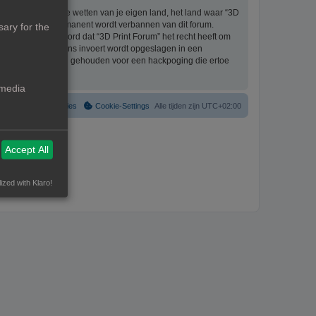
eriaal bevat die de wetten van je eigen land, het land waar “3D
ijke ingang en permanent wordt verbannen van dit forum.
ary for the
aat er mee akkoord dat “3D Print Forum” het recht heeft om
formatie die je bij ons invoert wordt opgeslagen in een
ntwoordelijk worden gehouden voor een hackpoging die ertoe
 media
Verwijder cookies
Cookie-Settings
Alle tijden zijn
UTC+02:00
Accept All
ized with Klaro!