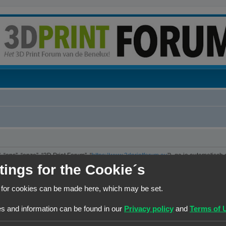
“ons”, “onze”, “3D Print Forum”, “
https://www.3dprintforum.eu
”), ga je automatisch
er. We hebben het recht om de voorwaarden op ieder moment te wijzigen en zullen 
tings for the Cookie´s
e controleren op wijzigingen. Ga je niet akkoord met deze wijzigingen, maak dan nie
jzigingen en of toevoegingen.
 for cookies can be made here, which may be set.
ng die is uitgebracht onder de “GNU General Public License v2” (hierna “GPL”) e
s and information can be found in our
Privacy policy
and
Terms of 
 maakt internetgebaseerde discussies mogelijk. phpBB Limited is niet verantwoorde
kun je vinden op
https://www.phpbb.com/
of de Nederlandstalige website
www.ph