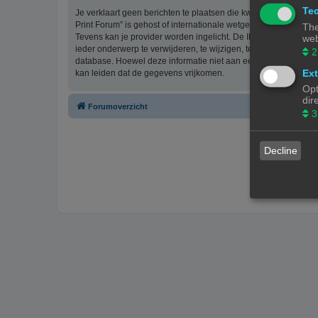
Tec
Je verklaart geen berichten te plaatsen die kwetsend, obsceen, 
Print Forum” is gehost of internationale wetgeving kunnen sch
The
Tevens kan je provider worden ingelicht. De IP-adressen van 
web
ieder onderwerp te verwijderen, te wijzigen, te sluiten of te ve
2
database. Hoewel deze informatie niet aan een derde partij z
Ext
kan leiden dat de gegevens vrijkomen.
Opt
dir
Forumoverzicht
3
Decline