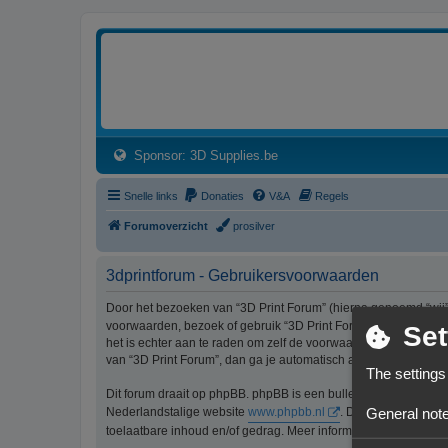
3dprintforum
Het 3D print forum van de Benelux na de sluiting van 3dprintforum.nl
(Opens a new tab)
Sponsor: 3D Supplies.be
Snelle links
Donaties
V&A
Regels
Forumoverzicht
prosilver
3dprintforum - Gebruikersvoorwaarden
Door het bezoeken van “3D Print Forum” (hierna genoemd “wij”, 
voorwaarden, bezoek of gebruik “3D Print Forum” dan niet lang
Set
het is echter aan te raden om zelf de voorwaarden regelmatig t
van “3D Print Forum”, dan ga je automatisch akkoord met de wi
The settings
Dit forum draait op phpBB. phpBB is een bulletinboardoplossi
General note
Nederlandstalige website
www.phpbb.nl
. De phpBB-software
toelaatbare inhoud en/of gedrag. Meer informatie over phpBB 