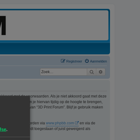
Registreer
Aanmelden
Zoek
Uitgebreid zoeken
 akkoord met de voorwaarden. Als je niet akkoord gaat met deze
ons best doen om je hiervan tijdig op de hoogte te brengen,
t langer gebruik van “3D Print Forum”. Blijf je gebruik maken
n kan gedownload worden via
www.phpbb.com
en via de
Use
.
lijk voor wat wordt toegestaan of juist geweigerd als
pbb.nl
.