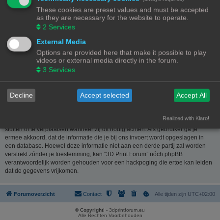
website
www.phpbb.nl
. De phpBB-software maakt internetgebaseerde
These cookies are preset values and must be accepted
discussies mogelijk. phpBB Limited is niet verantwoordelijk voor wat wordt
as they are necessary for the website to operate.
toegestaan of juist geweigerd als toelaatbare inhoud en/of gedrag. Meer
2
Services
informatie over phpBB kun je vinden op
https://www.phpbb.com/
of de
Nederlandstalige website
www.phpbb.nl
.
External Media
Options are provided here that make it possible to play
Je verklaart geen berichten te plaatsen die kwetsend, obsceen, vulgair,
videos or external media directly in the forum.
lasterlijk, haatdragend, dreigend, seksueel georiënteerd of enig ander
3
Services
materiaal bevat die de wetten van je eigen land, het land waar “3D Print
Forum” is gehost of internationale wetgeving kunnen schenden. Het plaatsen
van dergelijke berichten kan ertoe leiden dat je met onmiddellijke ingang en
Decline
Accept selected
Accept All
permanent wordt verbannen van dit forum. Tevens kan je provider worden
ingelicht. De IP-adressen van alle berichten worden opgeslagen om deze
voorwaarden te kunnen waarborgen. Je gaat er mee akkoord dat “3D Print
Realized with Klaro!
Forum” het recht heeft om ieder onderwerp te verwijderen, te wijzigen, te
sluiten of te verplaatsen wanneer zij dit nodig achten. Als gebruiker ga je
ermee akkoord, dat de informatie die je bij ons invoert wordt opgeslagen in
een database. Hoewel deze informatie niet aan een derde partij zal worden
verstrekt zónder je toestemming, kan “3D Print Forum” nóch phpBB
verantwoordelijk worden gehouden voor een hackpoging die ertoe kan leiden
dat de gegevens vrijkomen.
Forumoverzicht
Contact
Alle tijden zijn
UTC+02:00
© Copyright
! - 3dprintforum.eu
Alle Rechten Voorbehouden