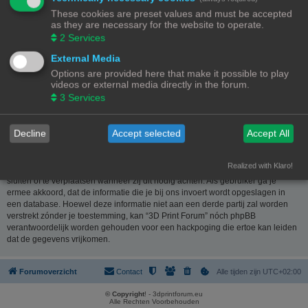
website
www.phpbb.nl
. De phpBB-software maakt internetgebaseerde
These cookies are preset values and must be accepted
discussies mogelijk. phpBB Limited is niet verantwoordelijk voor wat wordt
as they are necessary for the website to operate.
toegestaan of juist geweigerd als toelaatbare inhoud en/of gedrag. Meer
2
Services
informatie over phpBB kun je vinden op
https://www.phpbb.com/
of de
Nederlandstalige website
www.phpbb.nl
.
External Media
Options are provided here that make it possible to play
Je verklaart geen berichten te plaatsen die kwetsend, obsceen, vulgair,
videos or external media directly in the forum.
lasterlijk, haatdragend, dreigend, seksueel georiënteerd of enig ander
3
Services
materiaal bevat die de wetten van je eigen land, het land waar “3D Print
Forum” is gehost of internationale wetgeving kunnen schenden. Het plaatsen
van dergelijke berichten kan ertoe leiden dat je met onmiddellijke ingang en
Decline
Accept selected
Accept All
permanent wordt verbannen van dit forum. Tevens kan je provider worden
ingelicht. De IP-adressen van alle berichten worden opgeslagen om deze
voorwaarden te kunnen waarborgen. Je gaat er mee akkoord dat “3D Print
Realized with Klaro!
Forum” het recht heeft om ieder onderwerp te verwijderen, te wijzigen, te
sluiten of te verplaatsen wanneer zij dit nodig achten. Als gebruiker ga je
ermee akkoord, dat de informatie die je bij ons invoert wordt opgeslagen in
een database. Hoewel deze informatie niet aan een derde partij zal worden
verstrekt zónder je toestemming, kan “3D Print Forum” nóch phpBB
verantwoordelijk worden gehouden voor een hackpoging die ertoe kan leiden
dat de gegevens vrijkomen.
Forumoverzicht
Contact
Alle tijden zijn
UTC+02:00
© Copyright
! - 3dprintforum.eu
Alle Rechten Voorbehouden