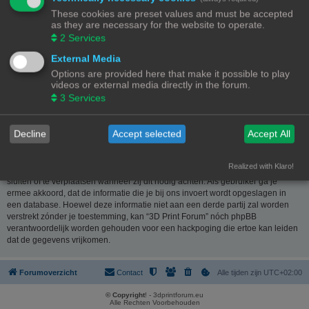
website
www.phpbb.nl
. De phpBB-software maakt internetgebaseerde
These cookies are preset values and must be accepted
discussies mogelijk. phpBB Limited is niet verantwoordelijk voor wat wordt
as they are necessary for the website to operate.
toegestaan of juist geweigerd als toelaatbare inhoud en/of gedrag. Meer
2
Services
informatie over phpBB kun je vinden op
https://www.phpbb.com/
of de
Nederlandstalige website
www.phpbb.nl
.
External Media
Options are provided here that make it possible to play
Je verklaart geen berichten te plaatsen die kwetsend, obsceen, vulgair,
videos or external media directly in the forum.
lasterlijk, haatdragend, dreigend, seksueel georiënteerd of enig ander
3
Services
materiaal bevat die de wetten van je eigen land, het land waar “3D Print
Forum” is gehost of internationale wetgeving kunnen schenden. Het plaatsen
van dergelijke berichten kan ertoe leiden dat je met onmiddellijke ingang en
Decline
Accept selected
Accept All
permanent wordt verbannen van dit forum. Tevens kan je provider worden
ingelicht. De IP-adressen van alle berichten worden opgeslagen om deze
voorwaarden te kunnen waarborgen. Je gaat er mee akkoord dat “3D Print
Realized with Klaro!
Forum” het recht heeft om ieder onderwerp te verwijderen, te wijzigen, te
sluiten of te verplaatsen wanneer zij dit nodig achten. Als gebruiker ga je
ermee akkoord, dat de informatie die je bij ons invoert wordt opgeslagen in
een database. Hoewel deze informatie niet aan een derde partij zal worden
verstrekt zónder je toestemming, kan “3D Print Forum” nóch phpBB
verantwoordelijk worden gehouden voor een hackpoging die ertoe kan leiden
dat de gegevens vrijkomen.
Forumoverzicht
Contact
Alle tijden zijn
UTC+02:00
© Copyright
! - 3dprintforum.eu
Alle Rechten Voorbehouden