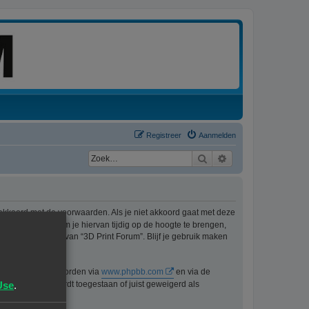
Registreer
Aanmelden
Zoek
Uitgebreid zoeken
 akkoord met de voorwaarden. Als je niet akkoord gaat met deze
ons best doen om je hiervan tijdig op de hoogte te brengen,
t langer gebruik van “3D Print Forum”. Blijf je gebruik maken
n kan gedownload worden via
www.phpbb.com
en via de
Use
.
lijk voor wat wordt toegestaan of juist geweigerd als
pbb.nl
.