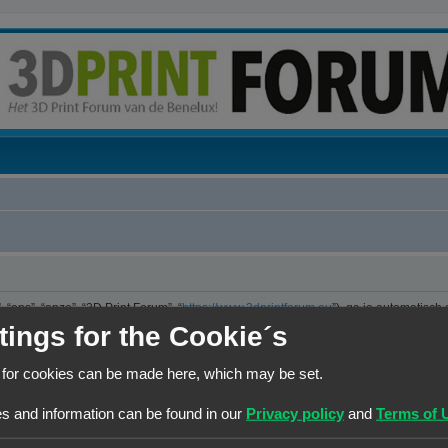
“ons”, “onze”, “3D Print Forum”, “
https://www.3dprintforum.eu
”), ga je automatisch
er. We hebben het recht om de voorwaarden op ieder moment te wijzigen en zullen 
tings for the Cookie´s
e controleren op wijzigingen. Ga je niet akkoord met deze wijzigingen, maak dan nie
jzigingen en of toevoegingen.
 for cookies can be made here, which may be set.
ng die is uitgebracht onder de “GNU General Public License v2” (hierna “GPL”) e
s and information can be found in our
Privacy policy
and
Terms of 
 maakt internetgebaseerde discussies mogelijk. phpBB Limited is niet verantwoorde
kun je vinden op
https://www.phpbb.com/
of de Nederlandstalige website
www.ph