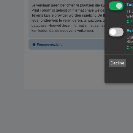
Tec
Je verklaart geen berichten te plaatsen die kwetsend, obsceen, 
Print Forum” is gehost of internationale wetgeving kunnen sch
The
Tevens kan je provider worden ingelicht. De IP-adressen van 
web
ieder onderwerp te verwijderen, te wijzigen, te sluiten of te ve
2
database. Hoewel deze informatie niet aan een derde partij z
Ext
kan leiden dat de gegevens vrijkomen.
Opt
dir
Forumoverzicht
3
Decline