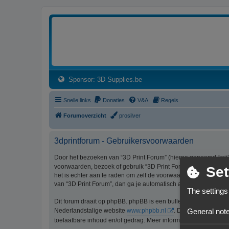
3dprintforum
Het 3D print forum van de Benelux na de sluiting van 3dprintforum.nl
(Opens a new tab)
Sponsor: 3D Supplies.be
Snelle links
Donaties
V&A
Regels
Forumoverzicht
prosilver
3dprintforum - Gebruikersvoorwaarden
Door het bezoeken van “3D Print Forum” (hierna genoemd “wij”, 
voorwaarden, bezoek of gebruik “3D Print Forum” dan niet lang
Set
het is echter aan te raden om zelf de voorwaarden regelmatig t
van “3D Print Forum”, dan ga je automatisch akkoord met de wi
The settings
Dit forum draait op phpBB. phpBB is een bulletinboardoplossi
General note
Nederlandstalige website
www.phpbb.nl
. De phpBB-software
toelaatbare inhoud en/of gedrag. Meer informatie over phpBB 