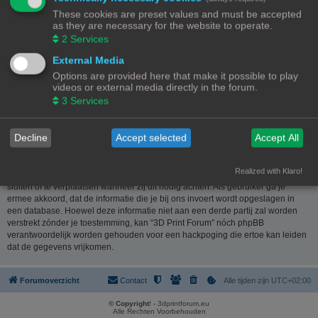
website
www.phpbb.nl
. De phpBB-software maakt internetgebaseerde
These cookies are preset values and must be accepted
discussies mogelijk. phpBB Limited is niet verantwoordelijk voor wat wordt
as they are necessary for the website to operate.
toegestaan of juist geweigerd als toelaatbare inhoud en/of gedrag. Meer
2
Services
informatie over phpBB kun je vinden op
https://www.phpbb.com/
of de
Nederlandstalige website
www.phpbb.nl
.
External Media
Options are provided here that make it possible to play
Je verklaart geen berichten te plaatsen die kwetsend, obsceen, vulgair,
videos or external media directly in the forum.
lasterlijk, haatdragend, dreigend, seksueel georiënteerd of enig ander
3
Services
materiaal bevat die de wetten van je eigen land, het land waar “3D Print
Forum” is gehost of internationale wetgeving kunnen schenden. Het plaatsen
van dergelijke berichten kan ertoe leiden dat je met onmiddellijke ingang en
Decline
Accept selected
Accept All
permanent wordt verbannen van dit forum. Tevens kan je provider worden
ingelicht. De IP-adressen van alle berichten worden opgeslagen om deze
voorwaarden te kunnen waarborgen. Je gaat er mee akkoord dat “3D Print
Realized with Klaro!
Forum” het recht heeft om ieder onderwerp te verwijderen, te wijzigen, te
sluiten of te verplaatsen wanneer zij dit nodig achten. Als gebruiker ga je
ermee akkoord, dat de informatie die je bij ons invoert wordt opgeslagen in
een database. Hoewel deze informatie niet aan een derde partij zal worden
verstrekt zónder je toestemming, kan “3D Print Forum” nóch phpBB
verantwoordelijk worden gehouden voor een hackpoging die ertoe kan leiden
dat de gegevens vrijkomen.
Forumoverzicht
Contact
Alle tijden zijn
UTC+02:00
© Copyright
! - 3dprintforum.eu
Alle Rechten Voorbehouden