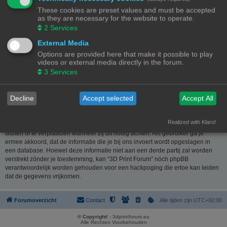
website
www.phpbb.nl
. De phpBB-software maakt internetgebaseerde
These cookies are preset values and must be accepted
discussies mogelijk. phpBB Limited is niet verantwoordelijk voor wat wordt
as they are necessary for the website to operate.
toegestaan of juist geweigerd als toelaatbare inhoud en/of gedrag. Meer
2
Services
informatie over phpBB kun je vinden op
https://www.phpbb.com/
of de
Nederlandstalige website
www.phpbb.nl
.
External Media
Options are provided here that make it possible to play
Je verklaart geen berichten te plaatsen die kwetsend, obsceen, vulgair,
videos or external media directly in the forum.
lasterlijk, haatdragend, dreigend, seksueel georiënteerd of enig ander
3
Services
materiaal bevat die de wetten van je eigen land, het land waar “3D Print
Forum” is gehost of internationale wetgeving kunnen schenden. Het plaatsen
van dergelijke berichten kan ertoe leiden dat je met onmiddellijke ingang en
Decline
Accept selected
Accept All
permanent wordt verbannen van dit forum. Tevens kan je provider worden
ingelicht. De IP-adressen van alle berichten worden opgeslagen om deze
voorwaarden te kunnen waarborgen. Je gaat er mee akkoord dat “3D Print
Realized with Klaro!
Forum” het recht heeft om ieder onderwerp te verwijderen, te wijzigen, te
sluiten of te verplaatsen wanneer zij dit nodig achten. Als gebruiker ga je
ermee akkoord, dat de informatie die je bij ons invoert wordt opgeslagen in
een database. Hoewel deze informatie niet aan een derde partij zal worden
verstrekt zónder je toestemming, kan “3D Print Forum” nóch phpBB
verantwoordelijk worden gehouden voor een hackpoging die ertoe kan leiden
dat de gegevens vrijkomen.
Forumoverzicht
Contact
Alle tijden zijn
UTC+02:00
© Copyright
! - 3dprintforum.eu
Alle Rechten Voorbehouden