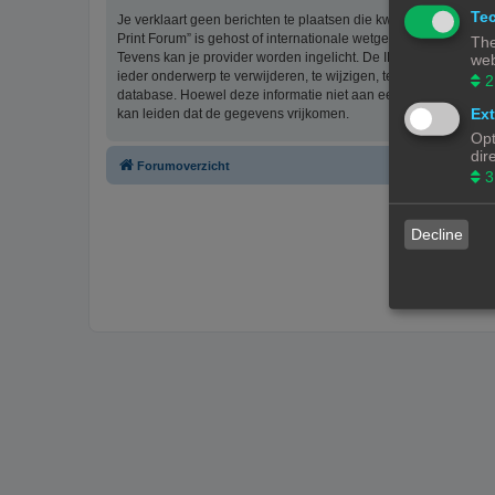
Tec
Je verklaart geen berichten te plaatsen die kwetsend, obsceen, 
Print Forum” is gehost of internationale wetgeving kunnen sch
The
Tevens kan je provider worden ingelicht. De IP-adressen van 
web
ieder onderwerp te verwijderen, te wijzigen, te sluiten of te ve
2
database. Hoewel deze informatie niet aan een derde partij z
Ext
kan leiden dat de gegevens vrijkomen.
Opt
dir
Forumoverzicht
3
Decline