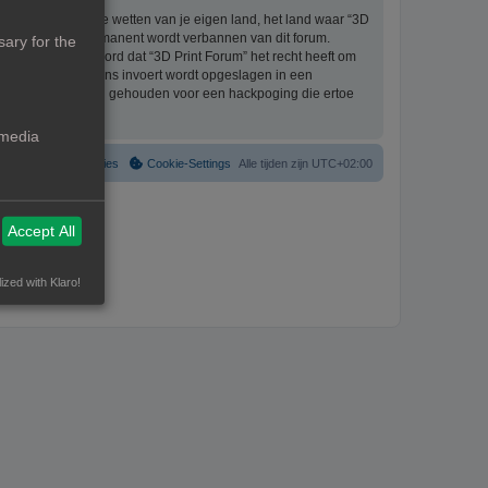
eriaal bevat die de wetten van je eigen land, het land waar “3D
ijke ingang en permanent wordt verbannen van dit forum.
ary for the
aat er mee akkoord dat “3D Print Forum” het recht heeft om
formatie die je bij ons invoert wordt opgeslagen in een
ntwoordelijk worden gehouden voor een hackpoging die ertoe
 media
Verwijder cookies
Cookie-Settings
Alle tijden zijn
UTC+02:00
Accept All
ized with Klaro!