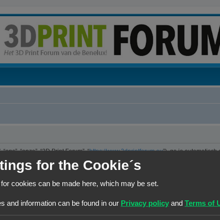
“ons”, “onze”, “3D Print Forum”, “
https://www.3dprintforum.eu
”), ga je automatisch
er. We hebben het recht om de voorwaarden op ieder moment te wijzigen en zullen 
tings for the Cookie´s
e controleren op wijzigingen. Ga je niet akkoord met deze wijzigingen, maak dan nie
jzigingen en of toevoegingen.
 for cookies can be made here, which may be set.
ng die is uitgebracht onder de “GNU General Public License v2” (hierna “GPL”) e
s and information can be found in our
Privacy policy
and
Terms of 
 maakt internetgebaseerde discussies mogelijk. phpBB Limited is niet verantwoorde
kun je vinden op
https://www.phpbb.com/
of de Nederlandstalige website
www.ph