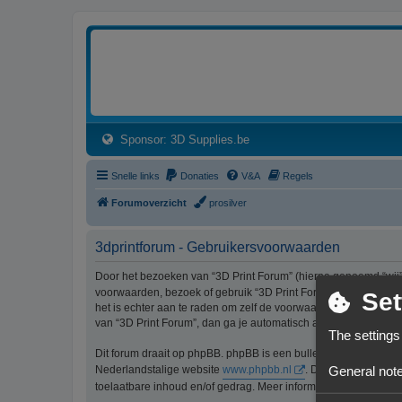
3dprintforum
Het 3D print forum van de Benelux na de sluiting van 3dprintforum.nl
(Opens a new tab)
Sponsor: 3D Supplies.be
Snelle links
Donaties
V&A
Regels
Forumoverzicht
prosilver
3dprintforum - Gebruikersvoorwaarden
Door het bezoeken van “3D Print Forum” (hierna genoemd “wij”, 
voorwaarden, bezoek of gebruik “3D Print Forum” dan niet lang
Set
het is echter aan te raden om zelf de voorwaarden regelmatig t
van “3D Print Forum”, dan ga je automatisch akkoord met de wi
The settings
Dit forum draait op phpBB. phpBB is een bulletinboardoplossi
General note
Nederlandstalige website
www.phpbb.nl
. De phpBB-software
toelaatbare inhoud en/of gedrag. Meer informatie over phpBB 