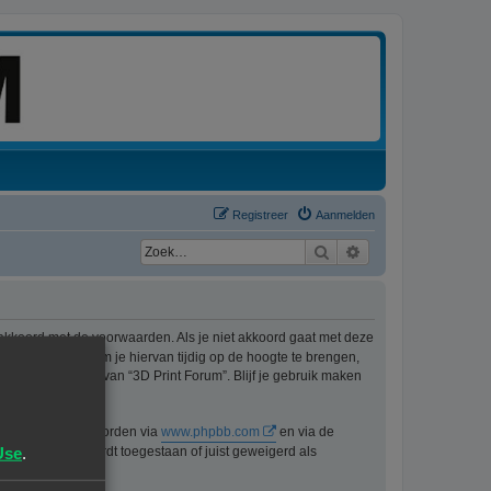
Registreer
Aanmelden
Zoek
Uitgebreid zoeken
 akkoord met de voorwaarden. Als je niet akkoord gaat met deze
ons best doen om je hiervan tijdig op de hoogte te brengen,
t langer gebruik van “3D Print Forum”. Blijf je gebruik maken
n kan gedownload worden via
www.phpbb.com
en via de
Use
.
lijk voor wat wordt toegestaan of juist geweigerd als
pbb.nl
.