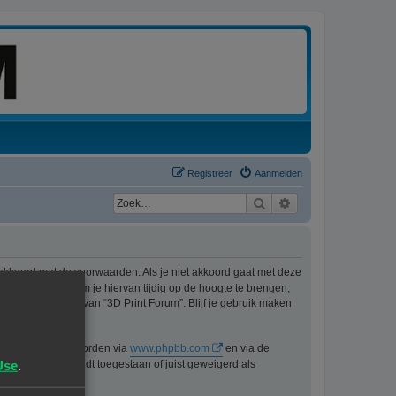
Registreer
Aanmelden
Zoek
Uitgebreid zoeken
 akkoord met de voorwaarden. Als je niet akkoord gaat met deze
ons best doen om je hiervan tijdig op de hoogte te brengen,
t langer gebruik van “3D Print Forum”. Blijf je gebruik maken
n kan gedownload worden via
www.phpbb.com
en via de
Use
.
lijk voor wat wordt toegestaan of juist geweigerd als
pbb.nl
.