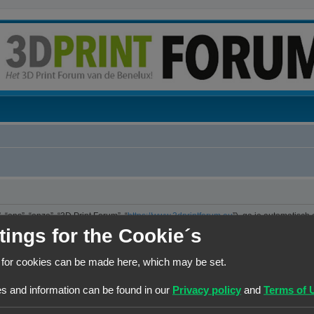
“ons”, “onze”, “3D Print Forum”, “
https://www.3dprintforum.eu
”), ga je automatisch
er. We hebben het recht om de voorwaarden op ieder moment te wijzigen en zullen 
tings for the Cookie´s
e controleren op wijzigingen. Ga je niet akkoord met deze wijzigingen, maak dan nie
jzigingen en of toevoegingen.
 for cookies can be made here, which may be set.
ng die is uitgebracht onder de “GNU General Public License v2” (hierna “GPL”) e
s and information can be found in our
Privacy policy
and
Terms of 
 maakt internetgebaseerde discussies mogelijk. phpBB Limited is niet verantwoorde
kun je vinden op
https://www.phpbb.com/
of de Nederlandstalige website
www.ph