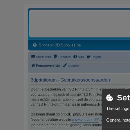
3dprintforum
Het 3D print forum van de Benelux na de sluiting van 3dprintforum.nl
(Opens a new tab)
Sponsor: 3D Supplies.be
Snelle links
Donaties
V&A
Regels
Forumoverzicht
prosilver
3dprintforum - Gebruikersvoorwaarden
Door het bezoeken van “3D Print Forum” (hierna genoemd “wij”, 
voorwaarden, bezoek of gebruik “3D Print Forum” dan niet lang
Set
het is echter aan te raden om zelf de voorwaarden regelmatig t
van “3D Print Forum”, dan ga je automatisch akkoord met de wi
The settings
Dit forum draait op phpBB. phpBB is een bulletinboardoplossi
General note
Nederlandstalige website
www.phpbb.nl
. De phpBB-software
toelaatbare inhoud en/of gedrag. Meer informatie over phpBB 