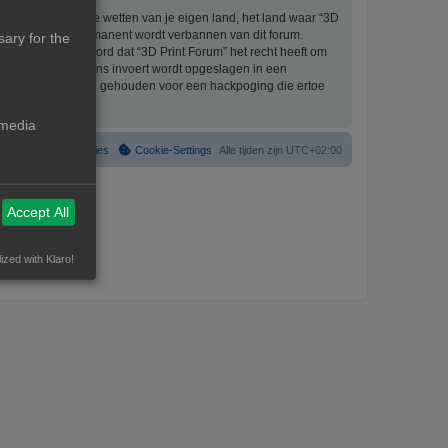
eriaal bevat die de wetten van je eigen land, het land waar “3D
ijke ingang en permanent wordt verbannen van dit forum.
ary for the
aat er mee akkoord dat “3D Print Forum” het recht heeft om
formatie die je bij ons invoert wordt opgeslagen in een
ntwoordelijk worden gehouden voor een hackpoging die ertoe
 media
Verwijder cookies
Cookie-Settings
Alle tijden zijn
UTC+02:00
Accept All
ized with Klaro!