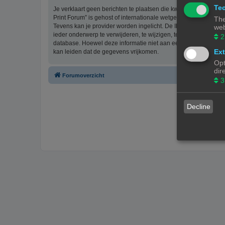
Tec
Je verklaart geen berichten te plaatsen die kwetsend, obsceen, 
Print Forum” is gehost of internationale wetgeving kunnen sch
The
Tevens kan je provider worden ingelicht. De IP-adressen van 
web
ieder onderwerp te verwijderen, te wijzigen, te sluiten of te ve
2
database. Hoewel deze informatie niet aan een derde partij z
Ext
kan leiden dat de gegevens vrijkomen.
Opt
dir
Forumoverzicht
3
Decline