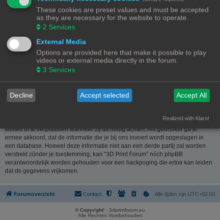
website
www.phpbb.nl
. De phpBB-software maakt internetgebaseerde
These cookies are preset values and must be accepted
discussies mogelijk. phpBB Limited is niet verantwoordelijk voor wat wordt
as they are necessary for the website to operate.
toegestaan of juist geweigerd als toelaatbare inhoud en/of gedrag. Meer
2
Services
informatie over phpBB kun je vinden op
https://www.phpbb.com/
of de
Nederlandstalige website
www.phpbb.nl
.
External Media
Options are provided here that make it possible to play
Je verklaart geen berichten te plaatsen die kwetsend, obsceen, vulgair,
videos or external media directly in the forum.
lasterlijk, haatdragend, dreigend, seksueel georiënteerd of enig ander
3
Services
materiaal bevat die de wetten van je eigen land, het land waar “3D Print
Forum” is gehost of internationale wetgeving kunnen schenden. Het plaatsen
van dergelijke berichten kan ertoe leiden dat je met onmiddellijke ingang en
Decline
Accept selected
Accept All
permanent wordt verbannen van dit forum. Tevens kan je provider worden
ingelicht. De IP-adressen van alle berichten worden opgeslagen om deze
voorwaarden te kunnen waarborgen. Je gaat er mee akkoord dat “3D Print
Realized with Klaro!
Forum” het recht heeft om ieder onderwerp te verwijderen, te wijzigen, te
sluiten of te verplaatsen wanneer zij dit nodig achten. Als gebruiker ga je
ermee akkoord, dat de informatie die je bij ons invoert wordt opgeslagen in
een database. Hoewel deze informatie niet aan een derde partij zal worden
verstrekt zónder je toestemming, kan “3D Print Forum” nóch phpBB
verantwoordelijk worden gehouden voor een hackpoging die ertoe kan leiden
dat de gegevens vrijkomen.
Forumoverzicht
Contact
Alle tijden zijn
UTC+02:00
© Copyright
! - 3dprintforum.eu
Alle Rechten Voorbehouden