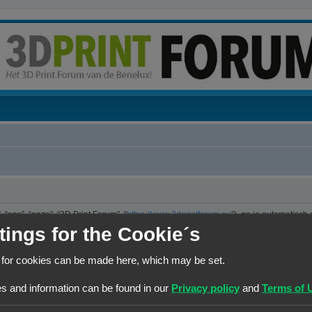
“ons”, “onze”, “3D Print Forum”, “
https://www.3dprintforum.eu
”), ga je automatisch
er. We hebben het recht om de voorwaarden op ieder moment te wijzigen en zullen 
tings for the Cookie´s
e controleren op wijzigingen. Ga je niet akkoord met deze wijzigingen, maak dan nie
jzigingen en of toevoegingen.
 for cookies can be made here, which may be set.
ng die is uitgebracht onder de “GNU General Public License v2” (hierna “GPL”) e
s and information can be found in our
Privacy policy
and
Terms of 
 maakt internetgebaseerde discussies mogelijk. phpBB Limited is niet verantwoorde
kun je vinden op
https://www.phpbb.com/
of de Nederlandstalige website
www.ph