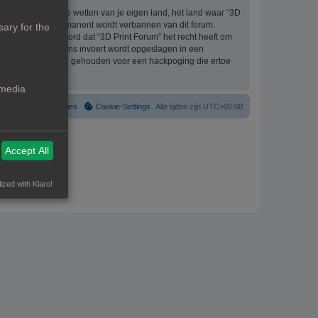
eriaal bevat die de wetten van je eigen land, het land waar “3D
ijke ingang en permanent wordt verbannen van dit forum.
ary for the
aat er mee akkoord dat “3D Print Forum” het recht heeft om
formatie die je bij ons invoert wordt opgeslagen in een
ntwoordelijk worden gehouden voor een hackpoging die ertoe
 media
Verwijder cookies
Cookie-Settings
Alle tijden zijn
UTC+02:00
Accept All
ized with Klaro!