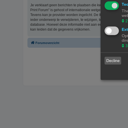
Tec
Je verklaart geen berichten te plaatsen die kwetsend, obsceen, 
Print Forum” is gehost of internationale wetgeving kunnen sch
The
Tevens kan je provider worden ingelicht. De IP-adressen van 
web
ieder onderwerp te verwijderen, te wijzigen, te sluiten of te ve
2
database. Hoewel deze informatie niet aan een derde partij z
Ext
kan leiden dat de gegevens vrijkomen.
Opt
dir
Forumoverzicht
3
Decline