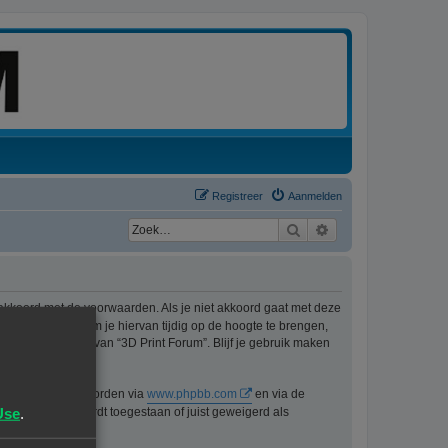
Registreer
Aanmelden
Zoek
Uitgebreid zoeken
 akkoord met de voorwaarden. Als je niet akkoord gaat met deze
ons best doen om je hiervan tijdig op de hoogte te brengen,
t langer gebruik van “3D Print Forum”. Blijf je gebruik maken
n kan gedownload worden via
www.phpbb.com
en via de
Use
.
lijk voor wat wordt toegestaan of juist geweigerd als
pbb.nl
.