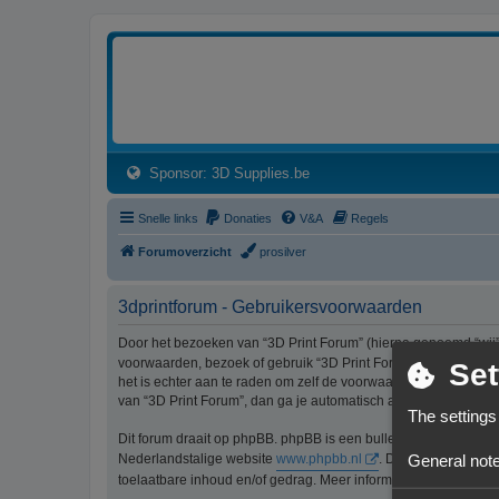
3dprintforum
Het 3D print forum van de Benelux na de sluiting van 3dprintforum.nl
(Opens a new tab)
Sponsor: 3D Supplies.be
Snelle links
Donaties
V&A
Regels
Forumoverzicht
prosilver
3dprintforum - Gebruikersvoorwaarden
Door het bezoeken van “3D Print Forum” (hierna genoemd “wij”, 
voorwaarden, bezoek of gebruik “3D Print Forum” dan niet lang
Set
het is echter aan te raden om zelf de voorwaarden regelmatig t
van “3D Print Forum”, dan ga je automatisch akkoord met de wi
The settings
Dit forum draait op phpBB. phpBB is een bulletinboardoplossi
General note
Nederlandstalige website
www.phpbb.nl
. De phpBB-software
toelaatbare inhoud en/of gedrag. Meer informatie over phpBB 