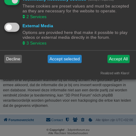
website
www.phpbb.nl
. De phpBB-software maakt internetgebaseerde
These cookies are preset values and must be accepted
discussies mogelijk. phpBB Limited is niet verantwoordelijk voor wat wordt
as they are necessary for the website to operate.
toegestaan of juist geweigerd als toelaatbare inhoud en/of gedrag. Meer
2
Services
informatie over phpBB kun je vinden op
https://www.phpbb.com/
of de
Nederlandstalige website
www.phpbb.nl
.
External Media
Options are provided here that make it possible to play
Je verklaart geen berichten te plaatsen die kwetsend, obsceen, vulgair,
videos or external media directly in the forum.
lasterlijk, haatdragend, dreigend, seksueel georiënteerd of enig ander
3
Services
materiaal bevat die de wetten van je eigen land, het land waar “3D Print
Forum” is gehost of internationale wetgeving kunnen schenden. Het plaatsen
van dergelijke berichten kan ertoe leiden dat je met onmiddellijke ingang en
Decline
Accept selected
Accept All
permanent wordt verbannen van dit forum. Tevens kan je provider worden
ingelicht. De IP-adressen van alle berichten worden opgeslagen om deze
voorwaarden te kunnen waarborgen. Je gaat er mee akkoord dat “3D Print
Realized with Klaro!
Forum” het recht heeft om ieder onderwerp te verwijderen, te wijzigen, te
sluiten of te verplaatsen wanneer zij dit nodig achten. Als gebruiker ga je
ermee akkoord, dat de informatie die je bij ons invoert wordt opgeslagen in
een database. Hoewel deze informatie niet aan een derde partij zal worden
verstrekt zónder je toestemming, kan “3D Print Forum” nóch phpBB
verantwoordelijk worden gehouden voor een hackpoging die ertoe kan leiden
dat de gegevens vrijkomen.
Forumoverzicht
Contact
Alle tijden zijn
UTC+02:00
© Copyright
! - 3dprintforum.eu
Alle Rechten Voorbehouden