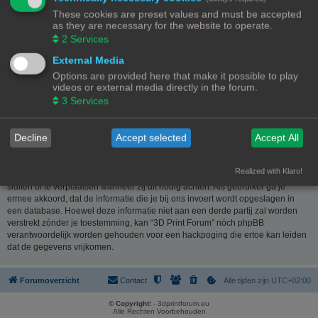
website
www.phpbb.nl
. De phpBB-software maakt internetgebaseerde
These cookies are preset values and must be accepted
discussies mogelijk. phpBB Limited is niet verantwoordelijk voor wat wordt
as they are necessary for the website to operate.
toegestaan of juist geweigerd als toelaatbare inhoud en/of gedrag. Meer
2
Services
informatie over phpBB kun je vinden op
https://www.phpbb.com/
of de
Nederlandstalige website
www.phpbb.nl
.
External Media
Options are provided here that make it possible to play
Je verklaart geen berichten te plaatsen die kwetsend, obsceen, vulgair,
videos or external media directly in the forum.
lasterlijk, haatdragend, dreigend, seksueel georiënteerd of enig ander
3
Services
materiaal bevat die de wetten van je eigen land, het land waar “3D Print
Forum” is gehost of internationale wetgeving kunnen schenden. Het plaatsen
van dergelijke berichten kan ertoe leiden dat je met onmiddellijke ingang en
Decline
Accept selected
Accept All
permanent wordt verbannen van dit forum. Tevens kan je provider worden
ingelicht. De IP-adressen van alle berichten worden opgeslagen om deze
voorwaarden te kunnen waarborgen. Je gaat er mee akkoord dat “3D Print
Realized with Klaro!
Forum” het recht heeft om ieder onderwerp te verwijderen, te wijzigen, te
sluiten of te verplaatsen wanneer zij dit nodig achten. Als gebruiker ga je
ermee akkoord, dat de informatie die je bij ons invoert wordt opgeslagen in
een database. Hoewel deze informatie niet aan een derde partij zal worden
verstrekt zónder je toestemming, kan “3D Print Forum” nóch phpBB
verantwoordelijk worden gehouden voor een hackpoging die ertoe kan leiden
dat de gegevens vrijkomen.
Forumoverzicht
Contact
Alle tijden zijn
UTC+02:00
© Copyright
! - 3dprintforum.eu
Alle Rechten Voorbehouden