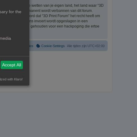
eriaal bevat die de wetten van je eigen land, het land waar “3D
ijke ingang en permanent wordt verbannen van dit forum.
ary for the
aat er mee akkoord dat “3D Print Forum” het recht heeft om
formatie die je bij ons invoert wordt opgeslagen in een
ntwoordelijk worden gehouden voor een hackpoging die ertoe
 media
Verwijder cookies
Cookie-Settings
Alle tijden zijn
UTC+02:00
Accept All
ized with Klaro!