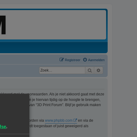
Registreer
Aanmelden
Zoek
Uitgebreid zoeken
 akkoord met de voorwaarden. Als je niet akkoord gaat met deze
ons best doen om je hiervan tijdig op de hoogte te brengen,
t langer gebruik van “3D Print Forum”. Blijf je gebruik maken
n kan gedownload worden via
www.phpbb.com
en via de
Use
.
lijk voor wat wordt toegestaan of juist geweigerd als
pbb.nl
.