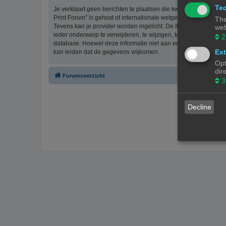
Tec
Je verklaart geen berichten te plaatsen die kwetsend, obsceen, 
Print Forum” is gehost of internationale wetgeving kunnen sch
The
Tevens kan je provider worden ingelicht. De IP-adressen van 
web
ieder onderwerp te verwijderen, te wijzigen, te sluiten of te ve
2
database. Hoewel deze informatie niet aan een derde partij z
Ext
kan leiden dat de gegevens vrijkomen.
Opt
dir
Forumoverzicht
3
Decline