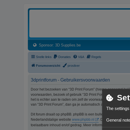
3dprintforum
Het 3D print forum van de Benelux na de sluiting van 3dprintforum.nl
(Opens a new tab)
Sponsor: 3D Supplies.be
Snelle links
Donaties
V&A
Regels
Forumoverzicht
prosilver
3dprintforum - Gebruikersvoorwaarden
Door het bezoeken van “3D Print Forum” (hierna genoemd “wij”, 
voorwaarden, bezoek of gebruik “3D Print Forum” dan niet lang
Set
het is echter aan te raden om zelf de voorwaarden regelmatig t
van “3D Print Forum”, dan ga je automatisch akkoord met de wi
The settings
Dit forum draait op phpBB. phpBB is een bulletinboardoplossi
General note
Nederlandstalige website
www.phpbb.nl
. De phpBB-software
toelaatbare inhoud en/of gedrag. Meer informatie over phpBB 