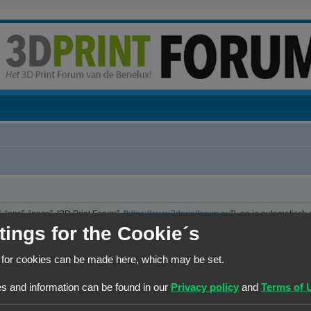
“ons”, “onze”, “3D Print Forum”, “
https://www.3dprintforum.eu
”), ga je automatisch
er. We hebben het recht om de voorwaarden op ieder moment te wijzigen en zullen 
tings for the Cookie´s
e controleren op wijzigingen. Ga je niet akkoord met deze wijzigingen, maak dan nie
jzigingen en of toevoegingen.
 for cookies can be made here, which may be set.
ng die is uitgebracht onder de “GNU General Public License v2” (hierna “GPL”) e
s and information can be found in our
Privacy policy
and
Terms of 
 maakt internetgebaseerde discussies mogelijk. phpBB Limited is niet verantwoorde
kun je vinden op
https://www.phpbb.com/
of de Nederlandstalige website
www.ph