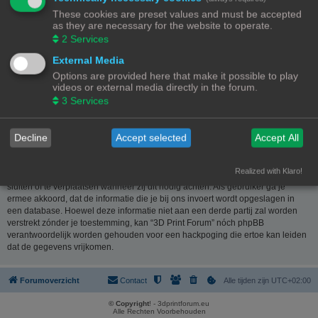
website
www.phpbb.nl
. De phpBB-software maakt internetgebaseerde
These cookies are preset values and must be accepted
discussies mogelijk. phpBB Limited is niet verantwoordelijk voor wat wordt
as they are necessary for the website to operate.
toegestaan of juist geweigerd als toelaatbare inhoud en/of gedrag. Meer
2
Services
informatie over phpBB kun je vinden op
https://www.phpbb.com/
of de
Nederlandstalige website
www.phpbb.nl
.
External Media
Options are provided here that make it possible to play
Je verklaart geen berichten te plaatsen die kwetsend, obsceen, vulgair,
videos or external media directly in the forum.
lasterlijk, haatdragend, dreigend, seksueel georiënteerd of enig ander
3
Services
materiaal bevat die de wetten van je eigen land, het land waar “3D Print
Forum” is gehost of internationale wetgeving kunnen schenden. Het plaatsen
van dergelijke berichten kan ertoe leiden dat je met onmiddellijke ingang en
Decline
Accept selected
Accept All
permanent wordt verbannen van dit forum. Tevens kan je provider worden
ingelicht. De IP-adressen van alle berichten worden opgeslagen om deze
voorwaarden te kunnen waarborgen. Je gaat er mee akkoord dat “3D Print
Realized with Klaro!
Forum” het recht heeft om ieder onderwerp te verwijderen, te wijzigen, te
sluiten of te verplaatsen wanneer zij dit nodig achten. Als gebruiker ga je
ermee akkoord, dat de informatie die je bij ons invoert wordt opgeslagen in
een database. Hoewel deze informatie niet aan een derde partij zal worden
verstrekt zónder je toestemming, kan “3D Print Forum” nóch phpBB
verantwoordelijk worden gehouden voor een hackpoging die ertoe kan leiden
dat de gegevens vrijkomen.
Forumoverzicht
Contact
Alle tijden zijn
UTC+02:00
© Copyright
! - 3dprintforum.eu
Alle Rechten Voorbehouden