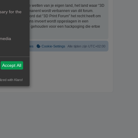
eriaal bevat die de wetten van je eigen land, het land waar “3D
ijke ingang en permanent wordt verbannen van dit forum.
ary for the
aat er mee akkoord dat “3D Print Forum” het recht heeft om
formatie die je bij ons invoert wordt opgeslagen in een
ntwoordelijk worden gehouden voor een hackpoging die ertoe
 media
Verwijder cookies
Cookie-Settings
Alle tijden zijn
UTC+02:00
Accept All
ized with Klaro!