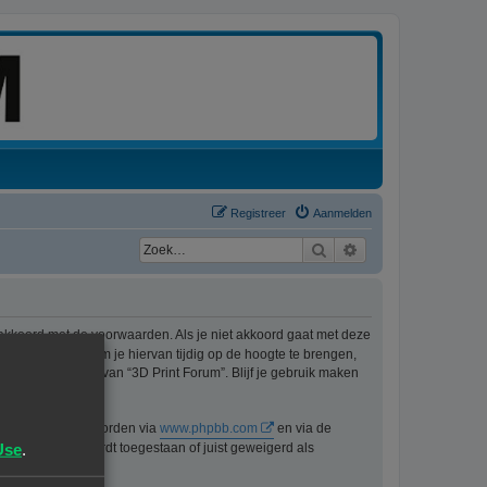
Registreer
Aanmelden
Zoek
Uitgebreid zoeken
 akkoord met de voorwaarden. Als je niet akkoord gaat met deze
ons best doen om je hiervan tijdig op de hoogte te brengen,
t langer gebruik van “3D Print Forum”. Blijf je gebruik maken
n kan gedownload worden via
www.phpbb.com
en via de
Use
.
lijk voor wat wordt toegestaan of juist geweigerd als
pbb.nl
.