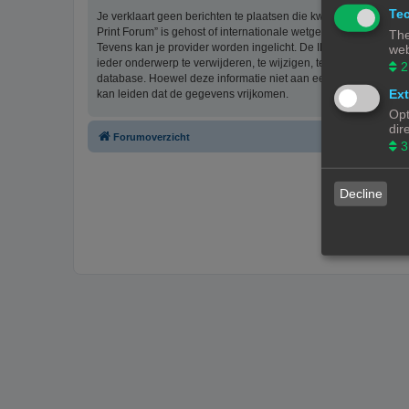
Tec
Je verklaart geen berichten te plaatsen die kwetsend, obsceen, 
Print Forum” is gehost of internationale wetgeving kunnen sch
The
Tevens kan je provider worden ingelicht. De IP-adressen van 
web
ieder onderwerp te verwijderen, te wijzigen, te sluiten of te ve
2
database. Hoewel deze informatie niet aan een derde partij z
Ext
kan leiden dat de gegevens vrijkomen.
Opt
dir
Forumoverzicht
3
Decline