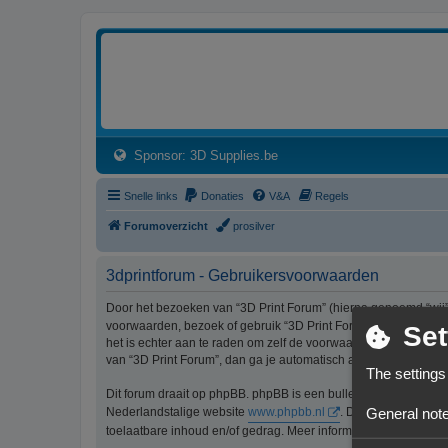
3dprintforum
Het 3D print forum van de Benelux na de sluiting van 3dprintforum.nl
(Opens a new tab)
Sponsor: 3D Supplies.be
Snelle links
Donaties
V&A
Regels
Forumoverzicht
prosilver
3dprintforum - Gebruikersvoorwaarden
Door het bezoeken van “3D Print Forum” (hierna genoemd “wij”, 
voorwaarden, bezoek of gebruik “3D Print Forum” dan niet lang
Set
het is echter aan te raden om zelf de voorwaarden regelmatig t
van “3D Print Forum”, dan ga je automatisch akkoord met de wi
The settings
Dit forum draait op phpBB. phpBB is een bulletinboardoplossi
General note
Nederlandstalige website
www.phpbb.nl
. De phpBB-software
toelaatbare inhoud en/of gedrag. Meer informatie over phpBB 