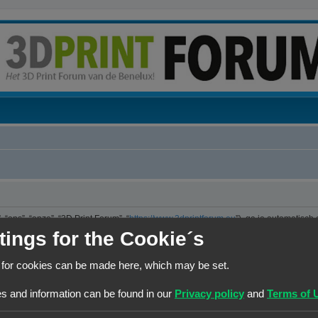
“ons”, “onze”, “3D Print Forum”, “
https://www.3dprintforum.eu
”), ga je automatisch
er. We hebben het recht om de voorwaarden op ieder moment te wijzigen en zullen 
tings for the Cookie´s
e controleren op wijzigingen. Ga je niet akkoord met deze wijzigingen, maak dan nie
jzigingen en of toevoegingen.
 for cookies can be made here, which may be set.
ng die is uitgebracht onder de “GNU General Public License v2” (hierna “GPL”) e
s and information can be found in our
Privacy policy
and
Terms of 
 maakt internetgebaseerde discussies mogelijk. phpBB Limited is niet verantwoorde
kun je vinden op
https://www.phpbb.com/
of de Nederlandstalige website
www.ph