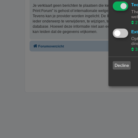
Tec
Je verklaart geen berichten te plaatsen die kwetsend, obsceen, 
Print Forum” is gehost of internationale wetgeving kunnen sch
The
Tevens kan je provider worden ingelicht. De IP-adressen van 
web
ieder onderwerp te verwijderen, te wijzigen, te sluiten of te ve
2
database. Hoewel deze informatie niet aan een derde partij z
Ext
kan leiden dat de gegevens vrijkomen.
Opt
dir
Forumoverzicht
3
Decline