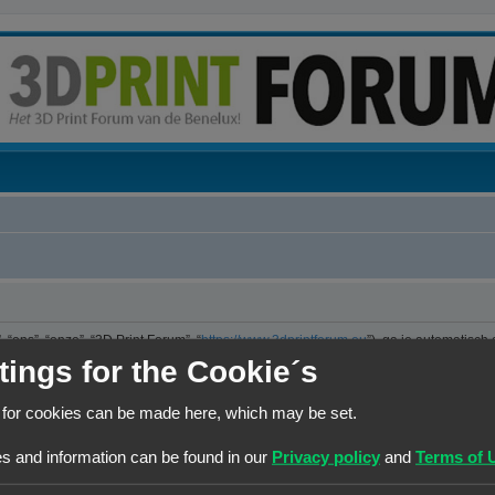
“ons”, “onze”, “3D Print Forum”, “
https://www.3dprintforum.eu
”), ga je automatisch
er. We hebben het recht om de voorwaarden op ieder moment te wijzigen en zullen 
tings for the Cookie´s
e controleren op wijzigingen. Ga je niet akkoord met deze wijzigingen, maak dan nie
jzigingen en of toevoegingen.
 for cookies can be made here, which may be set.
ng die is uitgebracht onder de “GNU General Public License v2” (hierna “GPL”) e
s and information can be found in our
Privacy policy
and
Terms of 
 maakt internetgebaseerde discussies mogelijk. phpBB Limited is niet verantwoorde
kun je vinden op
https://www.phpbb.com/
of de Nederlandstalige website
www.ph