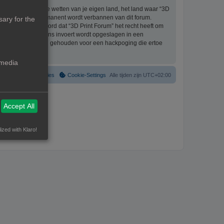
eriaal bevat die de wetten van je eigen land, het land waar “3D
ijke ingang en permanent wordt verbannen van dit forum.
ary for the
aat er mee akkoord dat “3D Print Forum” het recht heeft om
formatie die je bij ons invoert wordt opgeslagen in een
ntwoordelijk worden gehouden voor een hackpoging die ertoe
 media
Verwijder cookies
Cookie-Settings
Alle tijden zijn
UTC+02:00
Accept All
ized with Klaro!