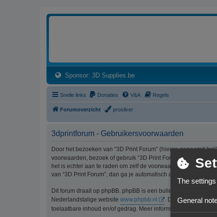
3dprintforum
Het 3D print forum van de Benelux na de sluiting van 3dprintforum.nl
(Opens a new tab)
Sponsor: 3D Supplies.be
Snelle links
Donaties
V&A
Regels
Forumoverzicht
prosilver
3dprintforum - Gebruikersvoorwaarden
Door het bezoeken van “3D Print Forum” (hierna genoemd “wij”, 
voorwaarden, bezoek of gebruik “3D Print Forum” dan niet lang
Set
het is echter aan te raden om zelf de voorwaarden regelmatig t
van “3D Print Forum”, dan ga je automatisch akkoord met de wi
The settings
Dit forum draait op phpBB. phpBB is een bulletinboardoplossi
General note
Nederlandstalige website
www.phpbb.nl
. De phpBB-software
toelaatbare inhoud en/of gedrag. Meer informatie over phpBB 