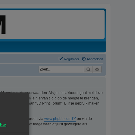
Registreer
Aanmelden
Zoek
Uitgebreid zoeken
 akkoord met de voorwaarden. Als je niet akkoord gaat met deze
ons best doen om je hiervan tijdig op de hoogte te brengen,
t langer gebruik van “3D Print Forum”. Blijf je gebruik maken
n kan gedownload worden via
www.phpbb.com
en via de
Use
.
lijk voor wat wordt toegestaan of juist geweigerd als
pbb.nl
.